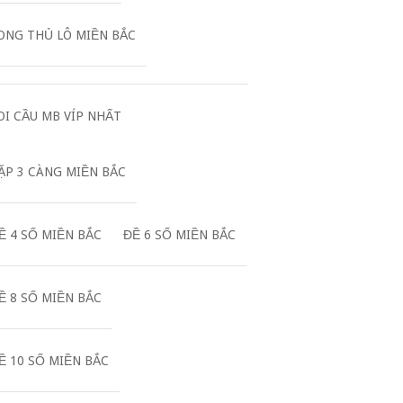
ONG THỦ LÔ MIỀN BẮC
OI CẦU MB VÍP NHẤT
ẶP 3 CÀNG MIỀN BẮC
Ề 4 SỐ MIỀN BẮC
ĐỀ 6 SỐ MIỀN BẮC
Ề 8 SỐ MIỀN BẮC
Ề 10 SỐ MIỀN BẮC