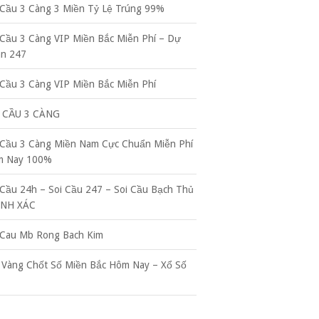
 Cầu 3 Càng 3 Miền Tỷ Lệ Trúng 99%
 Cầu 3 Càng VIP Miền Bắc Miễn Phí – Dự
n 247
 Cầu 3 Càng VIP Miền Bắc Miễn Phí
 CẦU 3 CÀNG
 Cầu 3 Càng Miền Nam Cực Chuẩn Miễn Phí
m Nay 100%
 Cầu 24h – Soi Cầu 247 – Soi Cầu Bạch Thủ
ÍNH XÁC
 Cau Mb Rong Bach Kim
 Vàng Chốt Số Miền Bắc Hôm Nay – Xổ Số