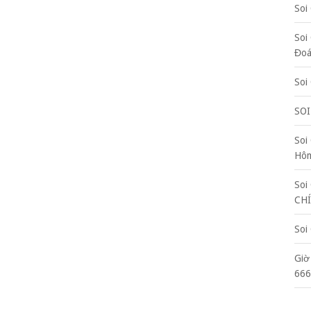
Soi
Soi
Đoá
Soi
SOI
Soi
Hô
Soi
CH
Soi
Giờ
666