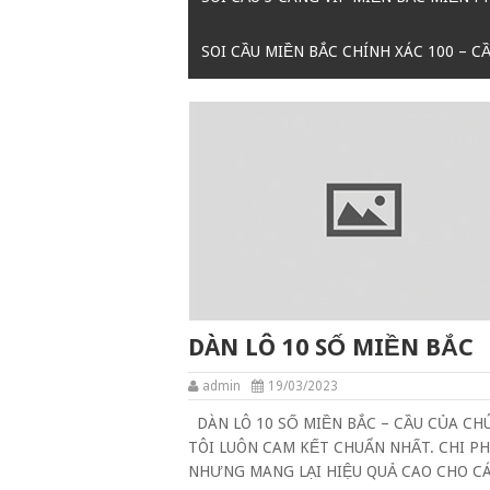
SOI CẦU MIỀN BẮC CHÍNH XÁC 100 – C
DÀN LÔ 10 SỐ MIỀN BẮC
admin
19/03/2023
DÀN LÔ 10 SỐ MIỀN BẮC – CẦU CỦA CH
TÔI LUÔN CAM KẾT CHUẨN NHẤT. CHI PH
NHƯNG MANG LẠI HIỆU QUẢ CAO CHO C