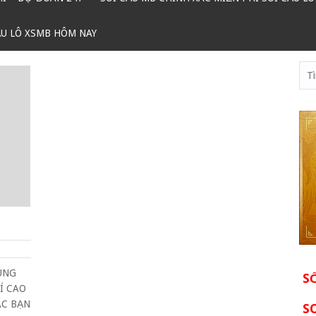
ẦU LÔ XSMB HÔM NAY
Tìm
kiế
cho
ÚNG
S
Í CAO
ÁC BẠN
S