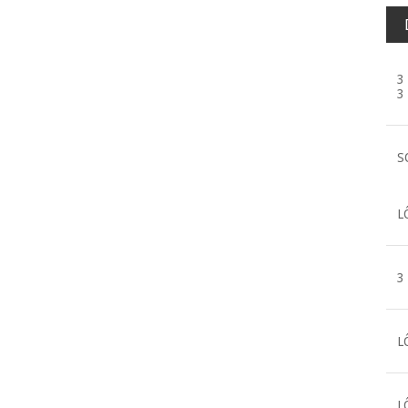
3
3
S
L
3
L
L