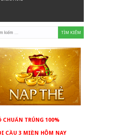
m
:
Ố CHUẨN TRÚNG 100%
OI CẦU 3 MIỀN HÔM NAY