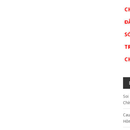
C
Đ
S
T
C
Soi
Chí
Cau
Hôm