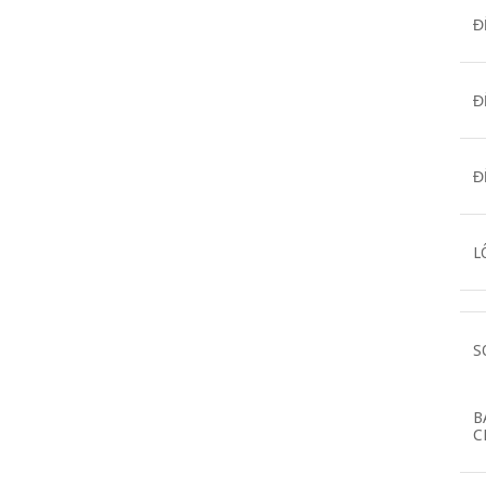
Đ
Đ
Đ
L
S
B
C