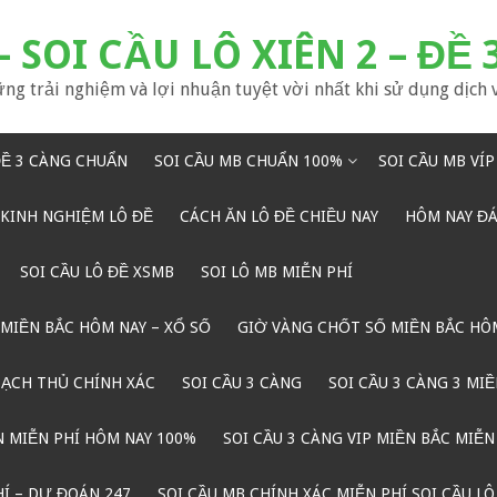
– SOI CẦU LÔ XIÊN 2 – Đ
ng trải nghiệm và lợi nhuận tuyệt vời nhất khi sử dụng dịch 
 ĐỀ 3 CÀNG CHUẨN
SOI CẦU MB CHUẨN 100%
SOI CẦU MB VÍ
KINH NGHIỆM LÔ ĐỀ
CÁCH ĂN LÔ ĐỀ CHIỀU NAY
HÔM NAY ĐÁ
SOI CẦU LÔ ĐỀ XSMB
SOI LÔ MB MIỄN PHÍ
MIỀN BẮC HÔM NAY – XỔ SỐ
GIỜ VÀNG CHỐT SỐ MIỀN BẮC HÔM
 BẠCH THỦ CHÍNH XÁC
SOI CẦU 3 CÀNG
SOI CẦU 3 CÀNG 3 MI
N MIỄN PHÍ HÔM NAY 100%
SOI CẦU 3 CÀNG VIP MIỀN BẮC MIỄN
HÍ – DỰ ĐOÁN 247
SOI CẦU MB CHÍNH XÁC MIỄN PHÍ SOI CẦU LÔ