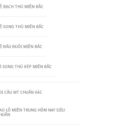
Ề BẠCH THỦ MIỀN BẮC
Ề SONG THỦ MIỀN BẮC
Ề ĐẦU ĐUÔI MIỀN BẮC
Ô SONG THỦ KÉP MIỀN BẮC
OI CẦU MT CHUẨN XÁC
AO LÔ MIỀN TRUNG HÔM NAY SIÊU
HUẨN