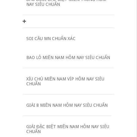
NAY SIÊU CHUẨN
SOI CẦU MN CHUẨN XÁC
BAO LÔ MIỀN NAM HÔM NAY SIÊU CHUẨN
XÍU CHỦ MIỀN NAM VÍP HÔM NAY SIÊU
CHUẨN
GIẢI 8 MIỀN NAM HÔM NAY SIÊU CHUẨN
GIẢI ĐẶC BIỆT MIỀN NAM HÔM NAY SIÊU
CHUẨN