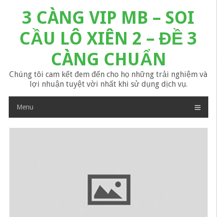
Skip
3 CÀNG VIP MB – SOI
to
content
CẦU LÔ XIÊN 2 – ĐỀ 3
CÀNG CHUẨN
Chúng tôi cam kết đem đến cho họ những trải nghiệm và
lợi nhuận tuyệt vời nhất khi sử dụng dịch vụ.
Menu