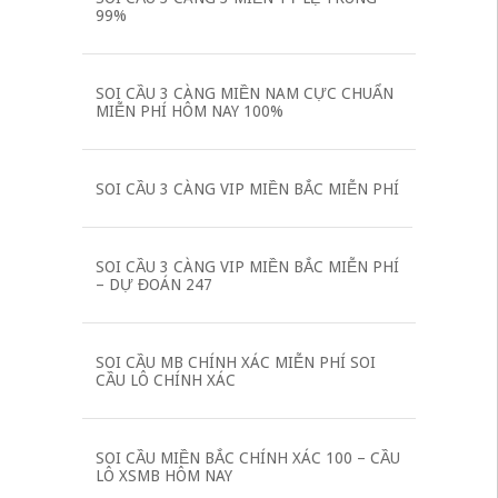
99%
SOI CẦU 3 CÀNG MIỀN NAM CỰC CHUẨN
MIỄN PHÍ HÔM NAY 100%
SOI CẦU 3 CÀNG VIP MIỀN BẮC MIỄN PHÍ
SOI CẦU 3 CÀNG VIP MIỀN BẮC MIỄN PHÍ
– DỰ ĐOÁN 247
SOI CẦU MB CHÍNH XÁC MIỄN PHÍ SOI
CẦU LÔ CHÍNH XÁC
SOI CẦU MIỀN BẮC CHÍNH XÁC 100 – CẦU
LÔ XSMB HÔM NAY