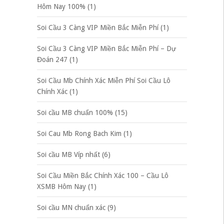
Hôm Nay 100%
(1)
Soi Cầu 3 Càng VIP Miền Bắc Miễn Phí
(1)
Soi Cầu 3 Càng VIP Miền Bắc Miễn Phí – Dự
Đoán 247
(1)
Soi Cầu Mb Chính Xác Miễn Phí Soi Cầu Lô
Chính Xác
(1)
Soi cầu MB chuẩn 100%
(15)
Soi Cau Mb Rong Bach Kim
(1)
Soi cầu MB Víp nhất
(6)
Soi Cầu Miền Bắc Chính Xác 100 – Cầu Lô
XSMB Hôm Nay
(1)
Soi cầu MN chuẩn xác
(9)