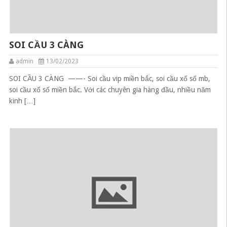
SOI CẦU 3 CÀNG
admin
13/02/2023
SOI CẦU 3 CÀNG ——- Soi cầu vip miền bắc, soi cầu xổ số mb,
soi cầu xổ số miền bắc. Với các chuyên gia hàng đầu, nhiều năm
kinh […]