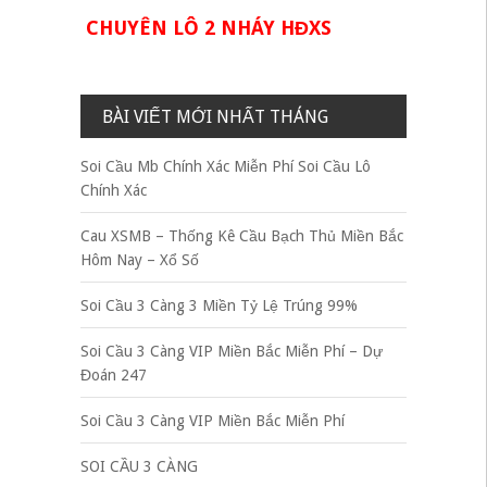
CHUYÊN LÔ 2 NHÁY HĐXS
BÀI VIẾT MỚI NHẤT THÁNG
Soi Cầu Mb Chính Xác Miễn Phí Soi Cầu Lô
Chính Xác
Cau XSMB – Thống Kê Cầu Bạch Thủ Miền Bắc
Hôm Nay – Xổ Số
Soi Cầu 3 Càng 3 Miền Tỷ Lệ Trúng 99%
Soi Cầu 3 Càng VIP Miền Bắc Miễn Phí – Dự
Đoán 247
Soi Cầu 3 Càng VIP Miền Bắc Miễn Phí
SOI CẦU 3 CÀNG