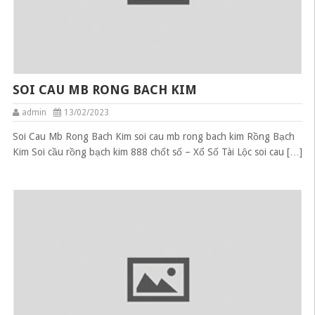
SOI CAU MB RONG BACH KIM
admin
13/02/2023
Soi Cau Mb Rong Bach Kim soi cau mb rong bach kim Rồng Bạch
Kim Soi cầu rồng bạch kim 888 chốt số – Xổ Số Tài Lộc soi cau […]