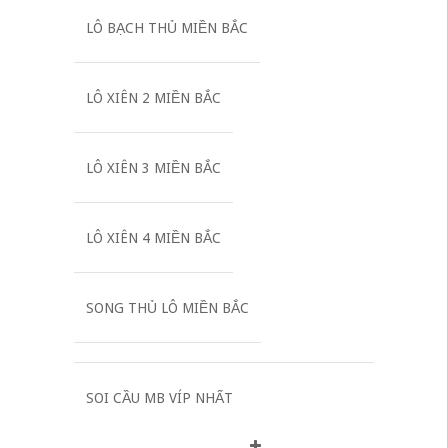
LÔ BẠCH THỦ MIỀN BẮC
LÔ XIÊN 2 MIỀN BẮC
LÔ XIÊN 3 MIỀN BẮC
LÔ XIÊN 4 MIỀN BẮC
SONG THỦ LÔ MIỀN BẮC
SOI CẦU MB VÍP NHẤT