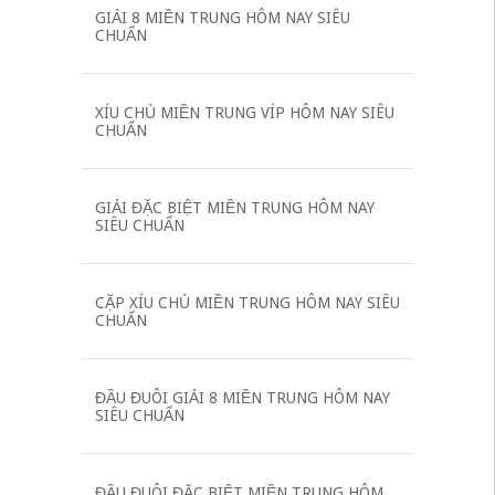
GIẢI 8 MIỀN TRUNG HÔM NAY SIÊU
CHUẨN
XÍU CHỦ MIỀN TRUNG VÍP HÔM NAY SIÊU
CHUẨN
GIẢI ĐẶC BIỆT MIỀN TRUNG HÔM NAY
SIÊU CHUẨN
CẶP XÍU CHỦ MIỀN TRUNG HÔM NAY SIÊU
CHUẨN
ĐẦU ĐUÔI GIẢI 8 MIỀN TRUNG HÔM NAY
SIÊU CHUẨN
ĐẦU ĐUÔI ĐẶC BIỆT MIỀN TRUNG HÔM