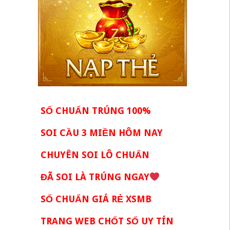
SỐ CHUẨN TRÚNG 100%
SOI CẦU 3 MIỀN HÔM NAY
CHUYÊN SOI LÔ CHUẨN
ĐÃ SOI LÀ TRÚNG NGAY
SỐ CHUẨN GIÁ RẺ XSMB
TRANG WEB CHỐT SỐ UY TÍN