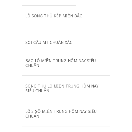
LÔ SONG THỦ KÉP MIỀN BẮC
SOI CẦU MT CHUẨN XÁC
BAO LÔ MIỀN TRUNG HÔM NAY SIÊU
CHUẨN
SONG THỦ LÔ MIỀN TRUNG HÔM NAY
SIÊU CHUẨN
LÔ 3 SỐ MIỀN TRUNG HÔM NAY SIÊU
CHUẨN