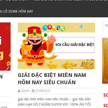
ẦU LÔ XSMB HÔM NAY
Tìm
kiế
cho
GIẢI ĐẶC BIỆT MIỀN NAM
N
HÔM NAY SIÊU CHUẨN
admin
23/08/2021
S
giải đặc biệt miền nam siêu chuẩn – giải đặc biệt
miền nam SỐ CHUẨN SUPER VIP: 100% ĂN TỐI
S
 biệt