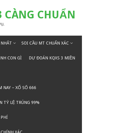
Ề 3 CÀNG CHUẨN
vụ.
P NHẤT
SOI CẦU MT CHUẨN XÁC
NH CON GÌ
DỰ ĐOÁN KQXS 3 MIỀN
 NAY – XỔ SỐ 666
ỀN TỶ LỆ TRÚNG 99%
 PHÍ
 CHÍNH XÁC