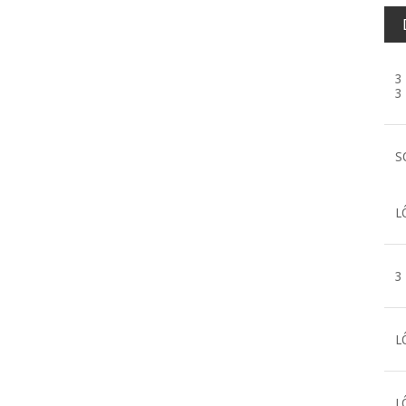
3
3
S
L
3
L
L