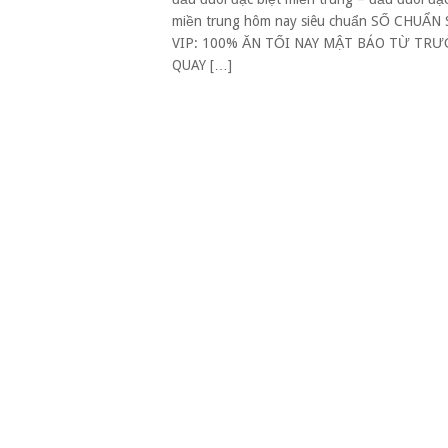
miền trung hôm nay siêu chuẩn SỐ CHUẨN
VIP: 100% ĂN TỐI NAY MẬT BÁO TỪ TR
QUAY […]