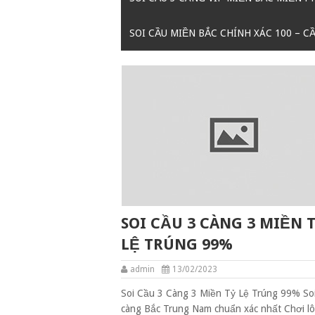
SOI CẦU MIỀN BẮC CHÍNH XÁC 100 – C
SOI CẦU 3 CÀNG 3 MIỀN 
LỆ TRÚNG 99%
admin
13/02/2023
Soi Cầu 3 Càng 3 Miền Tỷ Lệ Trúng 99% Soi
càng Bắc Trung Nam chuẩn xác nhất Chơi lô