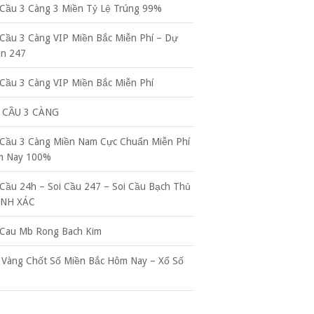
 Cầu 3 Càng 3 Miền Tỷ Lệ Trúng 99%
 Cầu 3 Càng VIP Miền Bắc Miễn Phí – Dự
n 247
 Cầu 3 Càng VIP Miền Bắc Miễn Phí
 CẦU 3 CÀNG
 Cầu 3 Càng Miền Nam Cực Chuẩn Miễn Phí
m Nay 100%
 Cầu 24h – Soi Cầu 247 – Soi Cầu Bạch Thủ
ÍNH XÁC
 Cau Mb Rong Bach Kim
 Vàng Chốt Số Miền Bắc Hôm Nay – Xổ Số