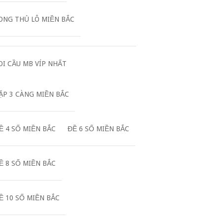
ONG THỦ LÔ MIỀN BẮC
OI CẦU MB VÍP NHẤT
ẶP 3 CÀNG MIỀN BẮC
Ề 4 SỐ MIỀN BẮC
ĐỀ 6 SỐ MIỀN BẮC
Ề 8 SỐ MIỀN BẮC
Ề 10 SỐ MIỀN BẮC