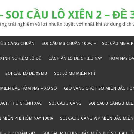
– SOI CẦU LÔ XIÊN 2 – Đ
ng trải nghiệm và lợi nhuận tuyệt vời nhất khi sử dụng dịch 
 ĐỀ 3 CÀNG CHUẨN
SOI CẦU MB CHUẨN 100%
SOI CẦU MB VÍ
KINH NGHIỆM LÔ ĐỀ
CÁCH ĂN LÔ ĐỀ CHIỀU NAY
HÔM NAY ĐÁ
SOI CẦU LÔ ĐỀ XSMB
SOI LÔ MB MIỄN PHÍ
MIỀN BẮC HÔM NAY – XỔ SỐ
GIỜ VÀNG CHỐT SỐ MIỀN BẮC HÔM
 BẠCH THỦ CHÍNH XÁC
SOI CẦU 3 CÀNG
SOI CẦU 3 CÀNG 3 MI
N MIỄN PHÍ HÔM NAY 100%
SOI CẦU 3 CÀNG VIP MIỀN BẮC MIỄN
HÍ – DỰ ĐOÁN 247
SOI CẦU MB CHÍNH XÁC MIỄN PHÍ SOI CẦU LÔ