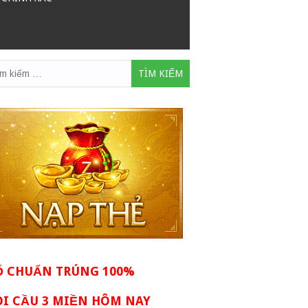
m
:
Ố CHUẨN TRÚNG 100%
OI CẦU 3 MIỀN HÔM NAY