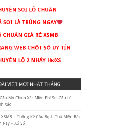
HUYÊN SOI LÔ CHUẨN
Ã SOI LÀ TRÚNG NGAY
Ố CHUẨN GIÁ RẺ XSMB
RANG WEB CHỐT SỐ UY TÍN
HUYÊN LÔ 2 NHÁY HĐXS
BÀI VIẾT MỚI NHẤT THÁNG
 Cầu Mb Chính Xác Miễn Phí Soi Cầu Lô
nh Xác
 XSMB – Thống Kê Cầu Bạch Thủ Miền Bắc
 Nay – Xổ Số