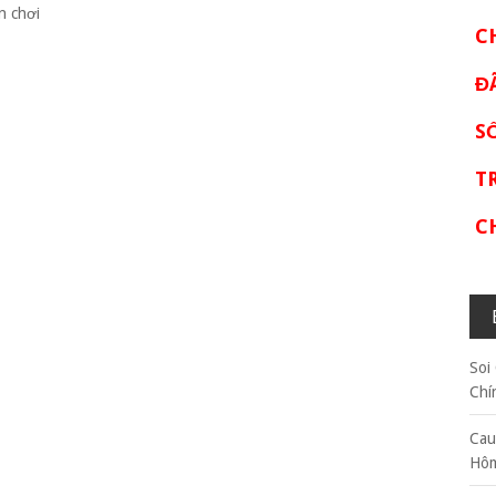
 chơi
C
Đ
S
T
C
Soi
Chí
Cau
Hôm