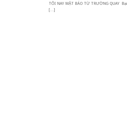
TỐI NAY MẬT BÁO TỪ TRƯỜNG QUAY Bạn
[…]