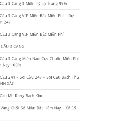
 Cầu 3 Càng 3 Miền Tỷ Lệ Trúng 99%
 Cầu 3 Càng VIP Miền Bắc Miễn Phí – Dự
n 247
 Cầu 3 Càng VIP Miền Bắc Miễn Phí
 CẦU 3 CÀNG
 Cầu 3 Càng Miền Nam Cực Chuẩn Miễn Phí
m Nay 100%
 Cầu 24h – Soi Cầu 247 – Soi Cầu Bạch Thủ
ÍNH XÁC
 Cau Mb Rong Bach Kim
 Vàng Chốt Số Miền Bắc Hôm Nay – Xổ Số