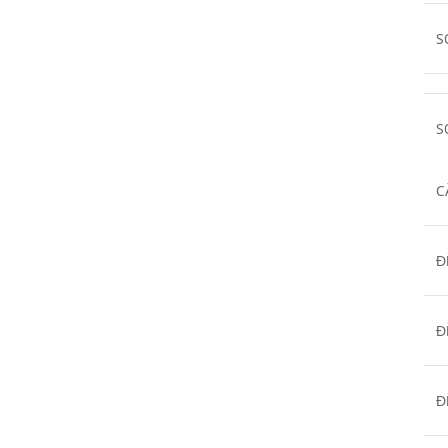
S
S
C
Đ
Đ
Đ