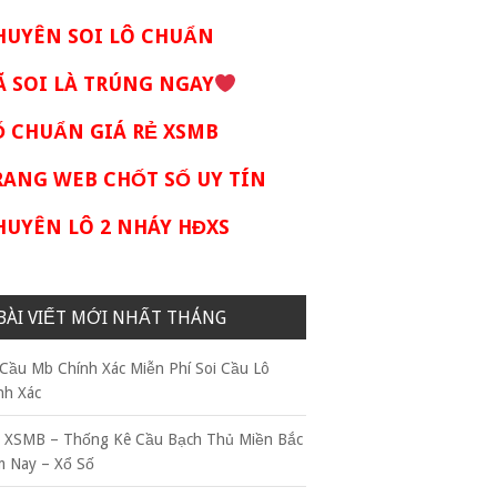
HUYÊN SOI LÔ CHUẨN
Ã SOI LÀ TRÚNG NGAY
Ố CHUẨN GIÁ RẺ XSMB
RANG WEB CHỐT SỐ UY TÍN
HUYÊN LÔ 2 NHÁY HĐXS
BÀI VIẾT MỚI NHẤT THÁNG
 Cầu Mb Chính Xác Miễn Phí Soi Cầu Lô
nh Xác
 XSMB – Thống Kê Cầu Bạch Thủ Miền Bắc
 Nay – Xổ Số