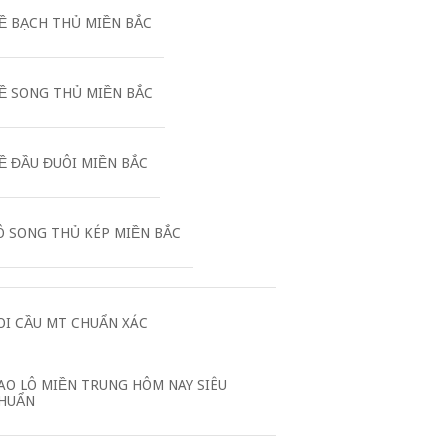
Ề BẠCH THỦ MIỀN BẮC
Ề SONG THỦ MIỀN BẮC
Ề ĐẦU ĐUÔI MIỀN BẮC
Ô SONG THỦ KÉP MIỀN BẮC
OI CẦU MT CHUẨN XÁC
AO LÔ MIỀN TRUNG HÔM NAY SIÊU
HUẨN