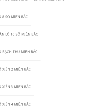
Ô 8 SỐ MIỀN BẮC
ÀN LÔ 10 SỐ MIỀN BẮC
Ô BẠCH THỦ MIỀN BẮC
Ô XIÊN 2 MIỀN BẮC
Ô XIÊN 3 MIỀN BẮC
Ô XIÊN 4 MIỀN BẮC