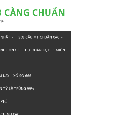
Ề 3 CÀNG CHUẨN
vụ.
P NHẤT
SOI CẦU MT CHUẨN XÁC
NH CON GÌ
DỰ ĐOÁN KQXS 3 MIỀN
 NAY – XỔ SỐ 666
ỀN TỶ LỆ TRÚNG 99%
 PHÍ
 CHÍNH XÁC