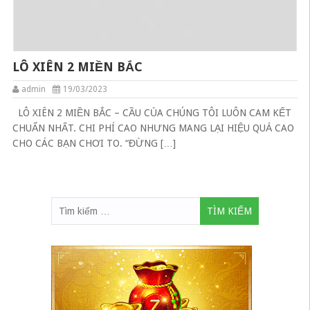
LÔ XIÊN 2 MIỀN BẮC
admin
19/03/2023
LÔ XIÊN 2 MIỀN BẮC – CẦU CỦA CHÚNG TÔI LUÔN CAM KẾT
CHUẨN NHẤT. CHI PHÍ CAO NHƯNG MANG LẠI HIỆU QUẢ CAO
CHO CÁC BẠN CHƠI TO. “ĐỪNG […]
Tìm
kiếm
cho: