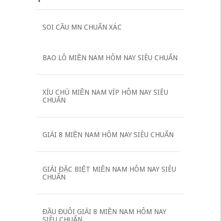
SOI CẦU MN CHUẨN XÁC
BAO LÔ MIỀN NAM HÔM NAY SIÊU CHUẨN
XÍU CHỦ MIỀN NAM VÍP HÔM NAY SIÊU
CHUẨN
GIẢI 8 MIỀN NAM HÔM NAY SIÊU CHUẨN
GIẢI ĐẶC BIỆT MIỀN NAM HÔM NAY SIÊU
CHUẨN
ĐẦU ĐUÔI GIẢI 8 MIỀN NAM HÔM NAY
SIÊU CHUẨN