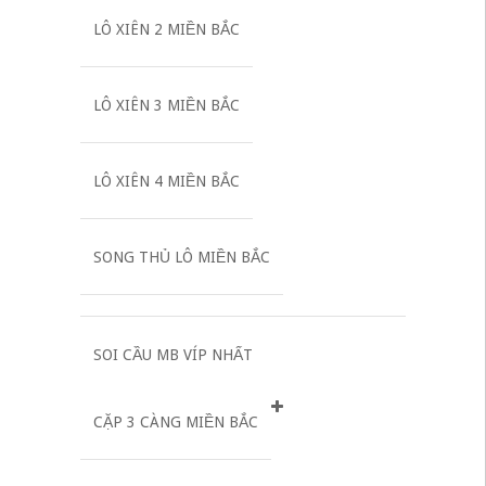
LÔ XIÊN 2 MIỀN BẮC
LÔ XIÊN 3 MIỀN BẮC
LÔ XIÊN 4 MIỀN BẮC
SONG THỦ LÔ MIỀN BẮC
SOI CẦU MB VÍP NHẤT
CẶP 3 CÀNG MIỀN BẮC