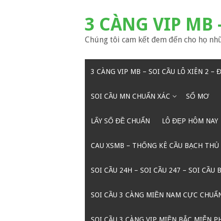
Skip
to
3 CÀNG VIP MB 
content
Chúng tôi cam kết đem đến cho họ nhữ
3 CÀNG VIP MB – SOI CẦU LÔ XIÊN 2 –
SOI CẦU MN CHUẨN XÁC
SỔ MƠ
LẤY SỐ ĐỀ CHUẨN
LÔ ĐẸP HÔM NAY
CAU XSMB – THỐNG KÊ CẦU BẠCH THỦ 
SOI CẦU 24H – SOI CẦU 247 – SOI CẦU
SOI CẦU 3 CÀNG MIỀN NAM CỰC CHUẨ
SOI CẦU 3 CÀNG VIP MIỀN BẮC MIỄN P