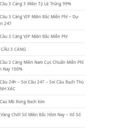
 Cầu 3 Càng 3 Miền Tỷ Lệ Trúng 99%
 Cầu 3 Càng VIP Miền Bắc Miễn Phí – Dự
n 247
 Cầu 3 Càng VIP Miền Bắc Miễn Phí
 CẦU 3 CÀNG
 Cầu 3 Càng Miền Nam Cực Chuẩn Miễn Phí
m Nay 100%
 Cầu 24h – Soi Cầu 247 – Soi Cầu Bạch Thủ
ÍNH XÁC
 Cau Mb Rong Bach Kim
 Vàng Chốt Số Miền Bắc Hôm Nay – Xổ Số