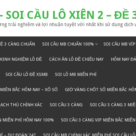
– SOI CẦU LÔ XIÊN 2 – Đ
ng trải nghiệm và lợi nhuận tuyệt vời nhất khi sử dụng dịch 
 ĐỀ 3 CÀNG CHUẨN
SOI CẦU MB CHUẨN 100%
SOI CẦU MB VÍ
KINH NGHIỆM LÔ ĐỀ
CÁCH ĂN LÔ ĐỀ CHIỀU NAY
HÔM NAY ĐÁ
SOI CẦU LÔ ĐỀ XSMB
SOI LÔ MB MIỄN PHÍ
MIỀN BẮC HÔM NAY – XỔ SỐ
GIỜ VÀNG CHỐT SỐ MIỀN BẮC HÔM
 BẠCH THỦ CHÍNH XÁC
SOI CẦU 3 CÀNG
SOI CẦU 3 CÀNG 3 MI
N MIỄN PHÍ HÔM NAY 100%
SOI CẦU 3 CÀNG VIP MIỀN BẮC MIỄN
HÍ – DỰ ĐOÁN 247
SOI CẦU MB CHÍNH XÁC MIỄN PHÍ SOI CẦU LÔ