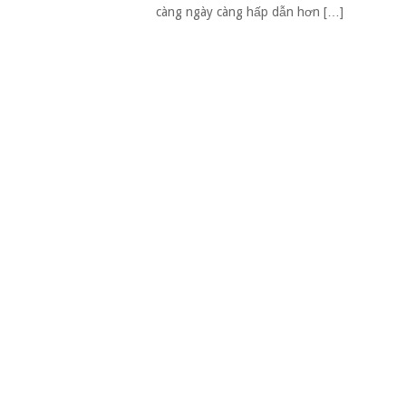
càng ngày càng hấp dẫn hơn […]