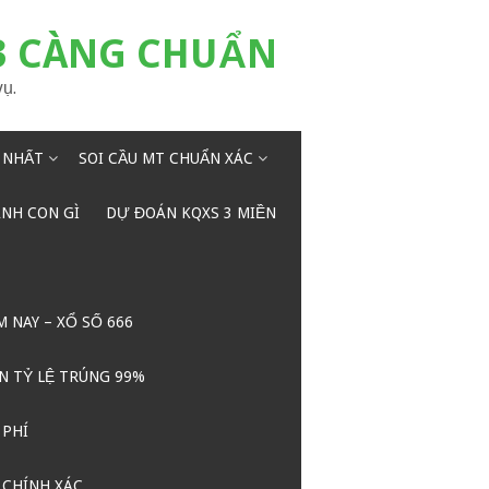
Ề 3 CÀNG CHUẨN
vụ.
P NHẤT
SOI CẦU MT CHUẨN XÁC
NH CON GÌ
DỰ ĐOÁN KQXS 3 MIỀN
 NAY – XỔ SỐ 666
ỀN TỶ LỆ TRÚNG 99%
 PHÍ
 CHÍNH XÁC