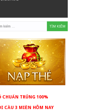
m
:
Ố CHUẨN TRÚNG 100%
OI CẦU 3 MIỀN HÔM NAY