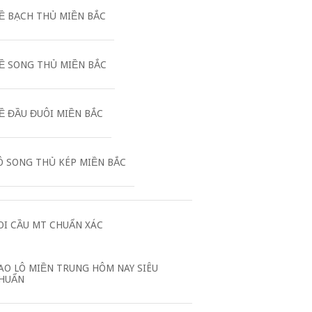
Ề BẠCH THỦ MIỀN BẮC
Ề SONG THỦ MIỀN BẮC
Ề ĐẦU ĐUÔI MIỀN BẮC
Ô SONG THỦ KÉP MIỀN BẮC
OI CẦU MT CHUẨN XÁC
AO LÔ MIỀN TRUNG HÔM NAY SIÊU
HUẨN