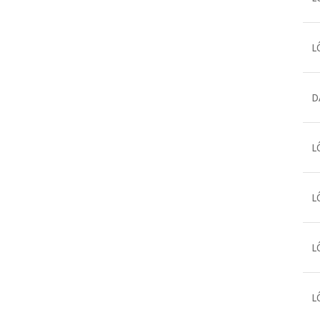
L
D
L
L
L
L