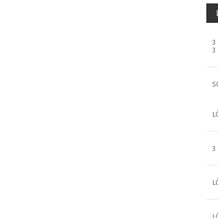
3
3
S
L
3
L
L