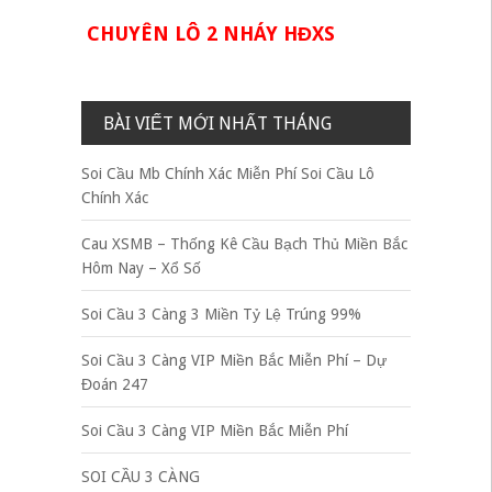
CHUYÊN LÔ 2 NHÁY HĐXS
BÀI VIẾT MỚI NHẤT THÁNG
Soi Cầu Mb Chính Xác Miễn Phí Soi Cầu Lô
Chính Xác
Cau XSMB – Thống Kê Cầu Bạch Thủ Miền Bắc
Hôm Nay – Xổ Số
Soi Cầu 3 Càng 3 Miền Tỷ Lệ Trúng 99%
Soi Cầu 3 Càng VIP Miền Bắc Miễn Phí – Dự
Đoán 247
Soi Cầu 3 Càng VIP Miền Bắc Miễn Phí
SOI CẦU 3 CÀNG