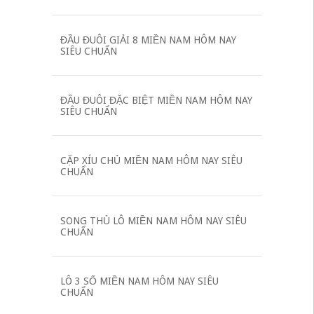
ĐẦU ĐUÔI GIẢI 8 MIỀN NAM HÔM NAY
SIÊU CHUẨN
ĐẦU ĐUÔI ĐẶC BIỆT MIỀN NAM HÔM NAY
SIÊU CHUẨN
CẶP XÍU CHỦ MIỀN NAM HÔM NAY SIÊU
CHUẨN
SONG THỦ LÔ MIỀN NAM HÔM NAY SIÊU
CHUẨN
LÔ 3 SỐ MIỀN NAM HÔM NAY SIÊU
CHUẨN