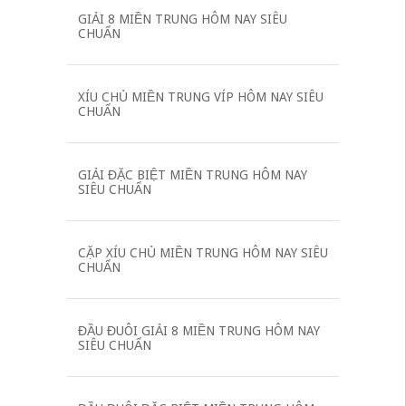
GIẢI 8 MIỀN TRUNG HÔM NAY SIÊU
CHUẨN
XÍU CHỦ MIỀN TRUNG VÍP HÔM NAY SIÊU
CHUẨN
GIẢI ĐẶC BIỆT MIỀN TRUNG HÔM NAY
SIÊU CHUẨN
CẶP XÍU CHỦ MIỀN TRUNG HÔM NAY SIÊU
CHUẨN
ĐẦU ĐUÔI GIẢI 8 MIỀN TRUNG HÔM NAY
SIÊU CHUẨN