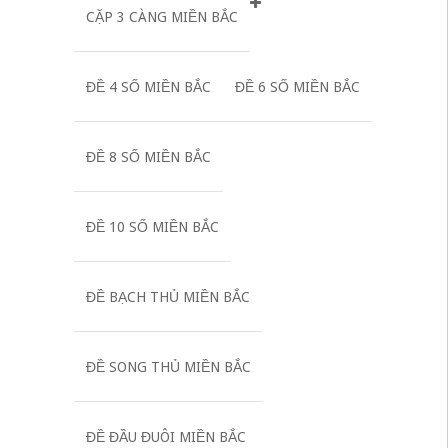
CẶP 3 CÀNG MIỀN BẮC
ĐỀ 4 SỐ MIỀN BẮC
ĐỀ 6 SỐ MIỀN BẮC
ĐỀ 8 SỐ MIỀN BẮC
ĐỀ 10 SỐ MIỀN BẮC
ĐỀ BẠCH THỦ MIỀN BẮC
ĐỀ SONG THỦ MIỀN BẮC
ĐỀ ĐẦU ĐUÔI MIỀN BẮC