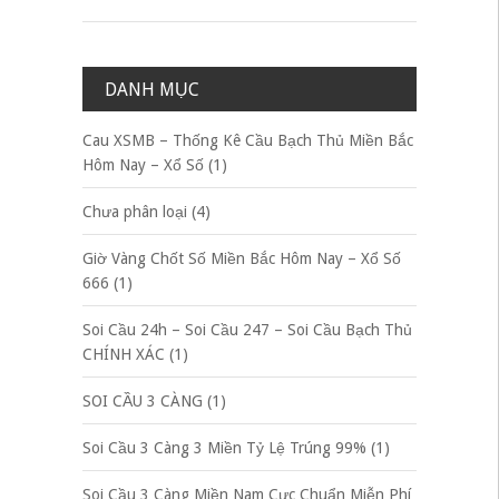
DANH MỤC
Cau XSMB – Thống Kê Cầu Bạch Thủ Miền Bắc
Hôm Nay – Xổ Số
(1)
Chưa phân loại
(4)
Giờ Vàng Chốt Số Miền Bắc Hôm Nay – Xổ Số
666
(1)
Soi Cầu 24h – Soi Cầu 247 – Soi Cầu Bạch Thủ
CHÍNH XÁC
(1)
SOI CẦU 3 CÀNG
(1)
Soi Cầu 3 Càng 3 Miền Tỷ Lệ Trúng 99%
(1)
Soi Cầu 3 Càng Miền Nam Cực Chuẩn Miễn Phí