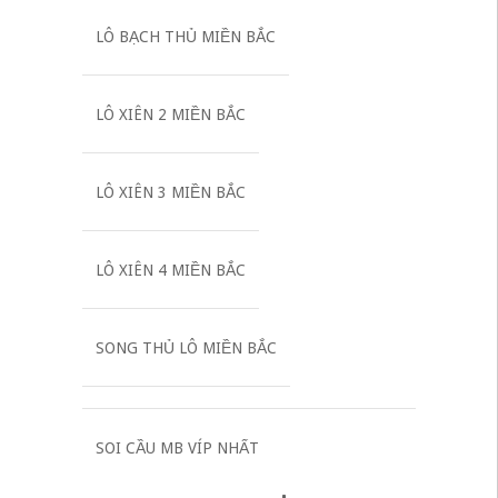
LÔ BẠCH THỦ MIỀN BẮC
LÔ XIÊN 2 MIỀN BẮC
LÔ XIÊN 3 MIỀN BẮC
LÔ XIÊN 4 MIỀN BẮC
SONG THỦ LÔ MIỀN BẮC
SOI CẦU MB VÍP NHẤT