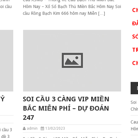
soi cầu
Hôm Nay – Xổ Số Bạch Thủ Miền Bắc Hôm Nay Soi
C
cầu Rồng Bạch Kim 666 hôm nay Miễn […]
Đ
S
T
C
TỶ
SOI CẦU 3 CÀNG VIP MIỀN
Soi
BẮC MIỄN PHÍ – DỰ ĐOÁN
Chí
247
Cau
admin
13/02/2023
Hôm
 cầu 3
 đề 3