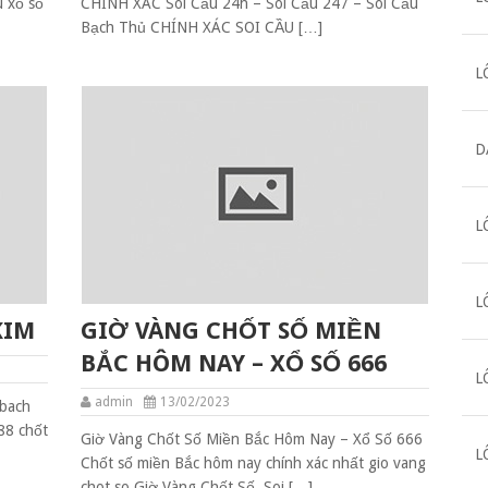
u xổ số
CHÍNH XÁC Soi Cầu 24h – Soi Cầu 247 – Soi Cầu
Bạch Thủ CHÍNH XÁC SOI CẦU […]
L
D
L
L
KIM
GIỜ VÀNG CHỐT SỐ MIỀN
BẮC HÔM NAY – XỔ SỐ 666
L
admin
13/02/2023
 bach
88 chốt
Giờ Vàng Chốt Số Miền Bắc Hôm Nay – Xổ Số 666
L
Chốt số miền Bắc hôm nay chính xác nhất gio vang
chot so Giờ Vàng Chốt Số, Soi […]