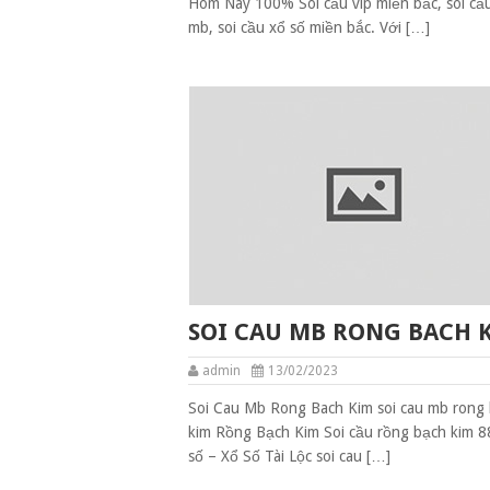
Hôm Nay 100% Soi cầu vip miền bắc, soi cầ
mb, soi cầu xổ số miền bắc. Với […]
SOI CAU MB RONG BACH 
admin
13/02/2023
Soi Cau Mb Rong Bach Kim soi cau mb rong
kim Rồng Bạch Kim Soi cầu rồng bạch kim 8
số – Xổ Số Tài Lộc soi cau […]