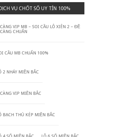
DỊCH VỤ CHỐT SỐ UY TÍN 100%
 CÀNG VIP MB – SOI CẦU LÔ XIÊN 2 – ĐỀ
 CÀNG CHUẨN
OI CẦU MB CHUẨN 100%
Ô 2 NHÁY MIỀN BẮC
 CÀNG VIP MIỀN BẮC
Ô BẠCH THỦ KÉP MIỀN BẮC
Ô 4 SỐ MIỀN BẮC
LÔ 6 SỐ MIỀN BẮC