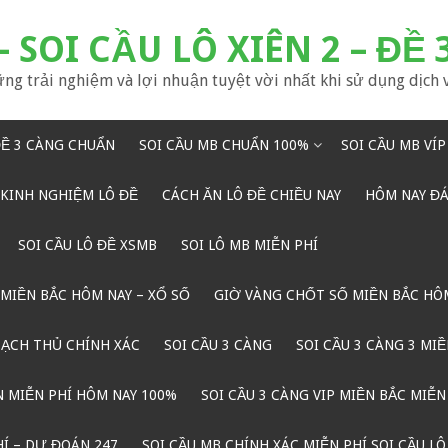
– SOI CẦU LÔ XIÊN 2 – Đ
ng trải nghiệm và lợi nhuận tuyệt vời nhất khi sử dụng dịch 
 ĐỀ 3 CÀNG CHUẨN
SOI CẦU MB CHUẨN 100%
SOI CẦU MB VÍ
KINH NGHIỆM LÔ ĐỀ
CÁCH ĂN LÔ ĐỀ CHIỀU NAY
HÔM NAY ĐÁ
SOI CẦU LÔ ĐỀ XSMB
SOI LÔ MB MIỄN PHÍ
MIỀN BẮC HÔM NAY – XỔ SỐ
GIỜ VÀNG CHỐT SỐ MIỀN BẮC HÔM
 BẠCH THỦ CHÍNH XÁC
SOI CẦU 3 CÀNG
SOI CẦU 3 CÀNG 3 MI
N MIỄN PHÍ HÔM NAY 100%
SOI CẦU 3 CÀNG VIP MIỀN BẮC MIỄN
HÍ – DỰ ĐOÁN 247
SOI CẦU MB CHÍNH XÁC MIỄN PHÍ SOI CẦU LÔ