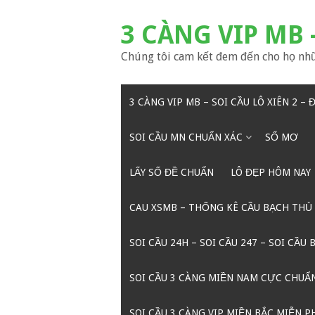
Skip
to
3 CÀNG VIP MB 
content
Chúng tôi cam kết đem đến cho họ nhữ
3 CÀNG VIP MB – SOI CẦU LÔ XIÊN 2 –
SOI CẦU MN CHUẨN XÁC
SỔ MƠ
LẤY SỐ ĐỀ CHUẨN
LÔ ĐẸP HÔM NAY
CAU XSMB – THỐNG KÊ CẦU BẠCH THỦ 
SOI CẦU 24H – SOI CẦU 247 – SOI CẦU
SOI CẦU 3 CÀNG MIỀN NAM CỰC CHUẨ
SOI CẦU 3 CÀNG VIP MIỀN BẮC MIỄN P