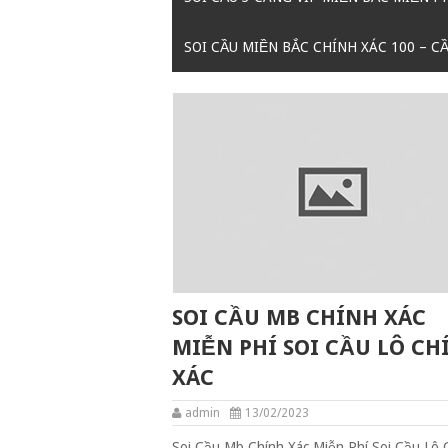
SOI CẦU MIỀN BẮC CHÍNH XÁC 100 – C
SOI CẦU MB CHÍNH XÁC
MIỄN PHÍ SOI CẦU LÔ CH
XÁC
admin
13/02/2023
Soi Cầu Mb Chính Xác Miễn Phí Soi Cầu Lô 