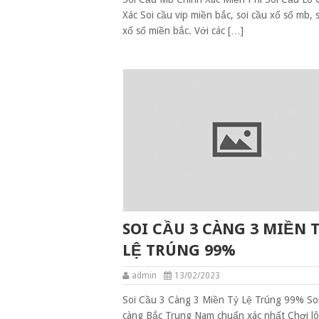
Xác Soi cầu vip miền bắc, soi cầu xổ số mb, 
xổ số miền bắc. Với các […]
SOI CẦU 3 CÀNG 3 MIỀN 
LỆ TRÚNG 99%
admin
13/02/2023
Soi Cầu 3 Càng 3 Miền Tỷ Lệ Trúng 99% Soi
càng Bắc Trung Nam chuẩn xác nhất Chơi lô