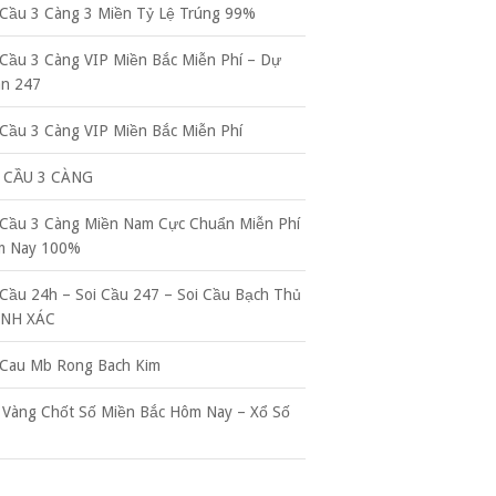
 Cầu 3 Càng 3 Miền Tỷ Lệ Trúng 99%
 Cầu 3 Càng VIP Miền Bắc Miễn Phí – Dự
n 247
 Cầu 3 Càng VIP Miền Bắc Miễn Phí
 CẦU 3 CÀNG
 Cầu 3 Càng Miền Nam Cực Chuẩn Miễn Phí
m Nay 100%
 Cầu 24h – Soi Cầu 247 – Soi Cầu Bạch Thủ
ÍNH XÁC
 Cau Mb Rong Bach Kim
 Vàng Chốt Số Miền Bắc Hôm Nay – Xổ Số