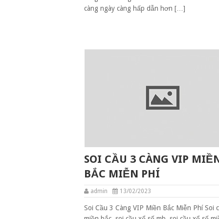
càng ngày càng hấp dẫn hơn […]
SOI CẦU 3 CÀNG VIP MIỀ
BẮC MIỄN PHÍ
admin
13/02/2023
Soi Cầu 3 Càng VIP Miền Bắc Miễn Phí Soi c
miền bắc, soi cầu xổ số mb, soi cầu xổ số mi