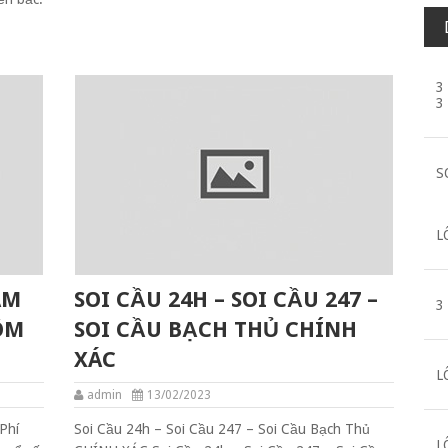
3
3
S
L
AM
SOI CẦU 24H – SOI CẦU 247 –
3
ÔM
SOI CẦU BẠCH THỦ CHÍNH
XÁC
L
admin
13/02/2023
Phí
Soi Cầu 24h – Soi Cầu 247 – Soi Cầu Bạch Thủ
L