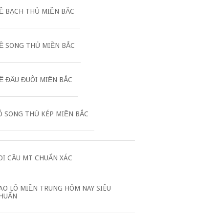
Ề BẠCH THỦ MIỀN BẮC
Ề SONG THỦ MIỀN BẮC
Ề ĐẦU ĐUÔI MIỀN BẮC
Ô SONG THỦ KÉP MIỀN BẮC
OI CẦU MT CHUẨN XÁC
AO LÔ MIỀN TRUNG HÔM NAY SIÊU
HUẨN