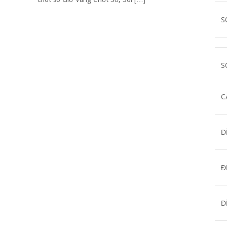
S
S
C
Đ
Đ
Đ