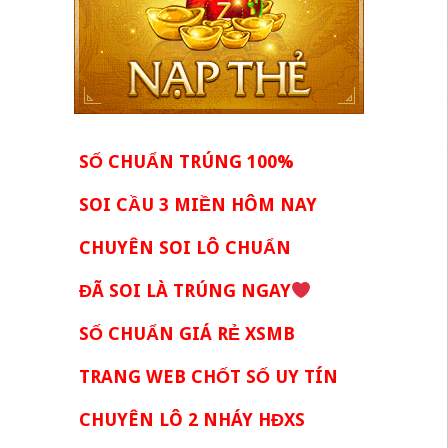
SỐ CHUẨN TRÚNG 100%
SOI CẦU 3 MIỀN HÔM NAY
CHUYÊN SOI LÔ CHUẨN
ĐÃ SOI LÀ TRÚNG NGAY
SỐ CHUẨN GIÁ RẺ XSMB
TRANG WEB CHỐT SỐ UY TÍN
CHUYÊN LÔ 2 NHÁY HĐXS