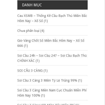
DANH MỤC
Cau XSMB – Thống Kê Cầu Bạch Thủ Miền Bắc
Hôm Nay – Xổ Số
(1)
Chưa phân loại
(4)
Giờ Vàng Chốt Số Miền Bắc Hôm Nay – Xổ Số
666
(1)
Soi Cầu 24h – Soi Cầu 247 – Soi Cầu Bạch Thủ
CHÍNH XÁC
(1)
SOI CẦU 3 CÀNG
(1)
Soi Cầu 3 Càng 3 Miền Tỷ Lệ Trúng 99%
(1)
Soi Cầu 3 Càng Miền Nam Cực Chuẩn Miễn Phí
Hôm Nay 100%
(1)