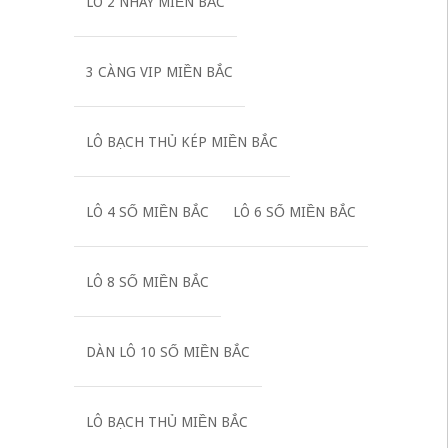
LÔ 2 NHÁY MIỀN BẮC
3 CÀNG VIP MIỀN BẮC
LÔ BẠCH THỦ KÉP MIỀN BẮC
LÔ 4 SỐ MIỀN BẮC
LÔ 6 SỐ MIỀN BẮC
LÔ 8 SỐ MIỀN BẮC
DÀN LÔ 10 SỐ MIỀN BẮC
LÔ BẠCH THỦ MIỀN BẮC