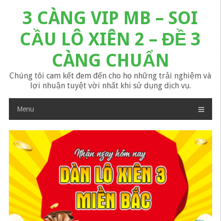
Skip
3 CÀNG VIP MB – SOI
to
content
CẦU LÔ XIÊN 2 – ĐỀ 3
CÀNG CHUẨN
Chúng tôi cam kết đem đến cho họ những trải nghiệm và
lợi nhuận tuyệt vời nhất khi sử dụng dịch vụ.
Menu