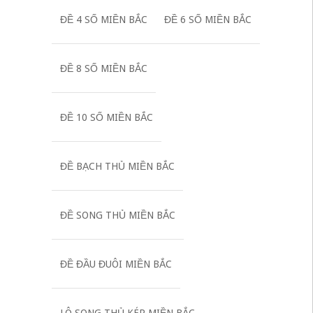
ĐỀ 4 SỐ MIỀN BẮC
ĐỀ 6 SỐ MIỀN BẮC
ĐỀ 8 SỐ MIỀN BẮC
ĐỀ 10 SỐ MIỀN BẮC
ĐỀ BẠCH THỦ MIỀN BẮC
ĐỀ SONG THỦ MIỀN BẮC
ĐỀ ĐẦU ĐUÔI MIỀN BẮC
LÔ SONG THỦ KÉP MIỀN BẮC