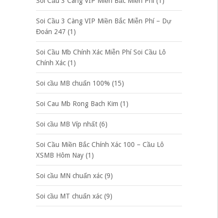
Soi Cầu 3 Càng VIP Miền Bắc Miễn Phí
(1)
Soi Cầu 3 Càng VIP Miền Bắc Miễn Phí – Dự
Đoán 247
(1)
Soi Cầu Mb Chính Xác Miễn Phí Soi Cầu Lô
Chính Xác
(1)
Soi cầu MB chuẩn 100%
(15)
Soi Cau Mb Rong Bach Kim
(1)
Soi cầu MB Víp nhất
(6)
Soi Cầu Miền Bắc Chính Xác 100 – Cầu Lô
XSMB Hôm Nay
(1)
Soi cầu MN chuẩn xác
(9)
Soi cầu MT chuẩn xác
(9)