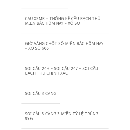
CAU XSMB – THỐNG KÊ CẦU BẠCH THỦ
MIỀN BẮC HÔM NAY – XỔ SỐ
GIỜ VÀNG CHỐT SỐ MIỀN BẮC HÔM NAY
– XỔ SỐ 666
SOI CẦU 24H – SOI CẦU 247 – SOI CẦU
BẠCH THỦ CHÍNH XÁC
SOI CẦU 3 CÀNG
SOI CẦU 3 CÀNG 3 MIỀN TỶ LỆ TRÚNG
99%