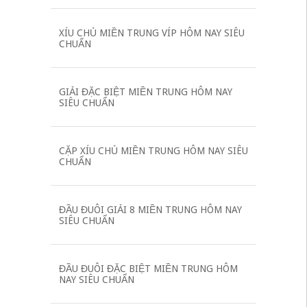
XÍU CHỦ MIỀN TRUNG VÍP HÔM NAY SIÊU
CHUẨN
GIẢI ĐẶC BIỆT MIỀN TRUNG HÔM NAY
SIÊU CHUẨN
CẶP XÍU CHỦ MIỀN TRUNG HÔM NAY SIÊU
CHUẨN
ĐẦU ĐUÔI GIẢI 8 MIỀN TRUNG HÔM NAY
SIÊU CHUẨN
ĐẦU ĐUÔI ĐẶC BIỆT MIỀN TRUNG HÔM
NAY SIÊU CHUẨN