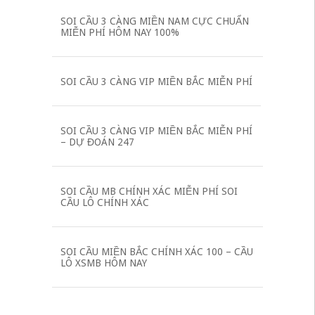
SOI CẦU 3 CÀNG MIỀN NAM CỰC CHUẨN
MIỄN PHÍ HÔM NAY 100%
SOI CẦU 3 CÀNG VIP MIỀN BẮC MIỄN PHÍ
SOI CẦU 3 CÀNG VIP MIỀN BẮC MIỄN PHÍ
– DỰ ĐOÁN 247
SOI CẦU MB CHÍNH XÁC MIỄN PHÍ SOI
CẦU LÔ CHÍNH XÁC
SOI CẦU MIỀN BẮC CHÍNH XÁC 100 – CẦU
LÔ XSMB HÔM NAY