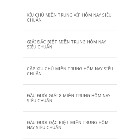
XÍU CHỦ MIỀN TRUNG VÍP HÔM NAY SIÊU
CHUẨN
GIẢI ĐẶC BIỆT MIỀN TRUNG HÔM NAY
SIÊU CHUẨN
CẶP XÍU CHỦ MIỀN TRUNG HÔM NAY SIÊU
CHUẨN
ĐẦU ĐUÔI GIẢI 8 MIỀN TRUNG HÔM NAY
SIÊU CHUẨN
ĐẦU ĐUÔI ĐẶC BIỆT MIỀN TRUNG HÔM
NAY SIÊU CHUẨN