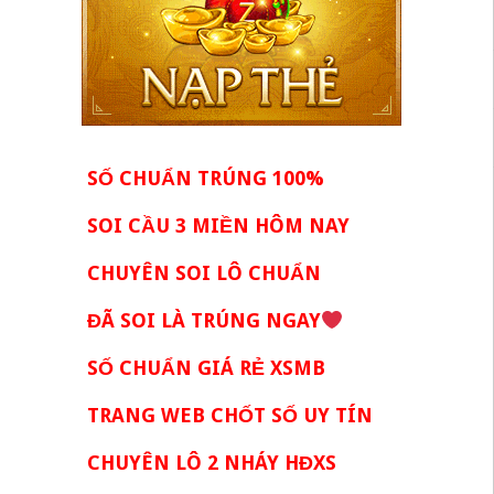
SỐ CHUẨN TRÚNG 100%
SOI CẦU 3 MIỀN HÔM NAY
CHUYÊN SOI LÔ CHUẨN
ĐÃ SOI LÀ TRÚNG NGAY
SỐ CHUẨN GIÁ RẺ XSMB
TRANG WEB CHỐT SỐ UY TÍN
CHUYÊN LÔ 2 NHÁY HĐXS