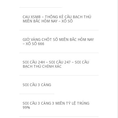
CAU XSMB – THỐNG KÊ CẦU BẠCH THỦ
MIỀN BẮC HÔM NAY – XỔ SỐ
GIỜ VÀNG CHỐT SỐ MIỀN BẮC HÔM NAY
– XỔ SỐ 666
SOI CẦU 24H – SOI CẦU 247 – SOI CẦU
BẠCH THỦ CHÍNH XÁC
SOI CẦU 3 CÀNG
SOI CẦU 3 CÀNG 3 MIỀN TỶ LỆ TRÚNG
99%