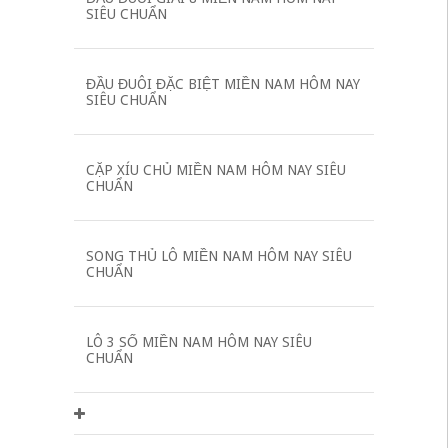
SIÊU CHUẨN
ĐẦU ĐUÔI ĐẶC BIỆT MIỀN NAM HÔM NAY
SIÊU CHUẨN
CẶP XÍU CHỦ MIỀN NAM HÔM NAY SIÊU
CHUẨN
SONG THỦ LÔ MIỀN NAM HÔM NAY SIÊU
CHUẨN
LÔ 3 SỐ MIỀN NAM HÔM NAY SIÊU
CHUẨN