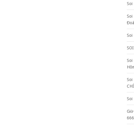
Soi
Soi
Đoá
Soi
SOI
Soi
Hô
Soi
CH
Soi
Giờ
666