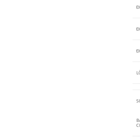
Đ
Đ
Đ
L
S
B
C