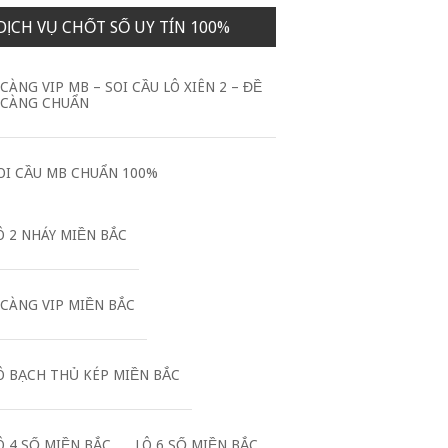
DỊCH VỤ CHỐT SỐ UY TÍN 100%
 CÀNG VIP MB – SOI CẦU LÔ XIÊN 2 – ĐỀ
 CÀNG CHUẨN
OI CẦU MB CHUẨN 100%
Ô 2 NHÁY MIỀN BẮC
 CÀNG VIP MIỀN BẮC
Ô BẠCH THỦ KÉP MIỀN BẮC
Ô 4 SỐ MIỀN BẮC
LÔ 6 SỐ MIỀN BẮC