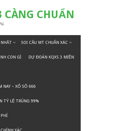
Ề 3 CÀNG CHUẨN
vụ.
P NHẤT
SOI CẦU MT CHUẨN XÁC
NH CON GÌ
DỰ ĐOÁN KQXS 3 MIỀN
 NAY – XỔ SỐ 666
ỀN TỶ LỆ TRÚNG 99%
 PHÍ
 CHÍNH XÁC