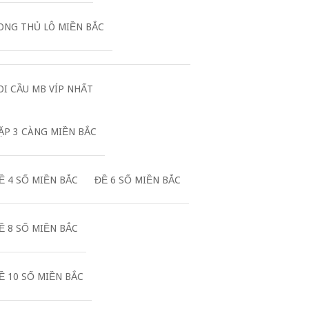
ONG THỦ LÔ MIỀN BẮC
OI CẦU MB VÍP NHẤT
ẶP 3 CÀNG MIỀN BẮC
Ề 4 SỐ MIỀN BẮC
ĐỀ 6 SỐ MIỀN BẮC
Ề 8 SỐ MIỀN BẮC
Ề 10 SỐ MIỀN BẮC