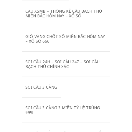
CAU XSMB – THỐNG KÊ CẦU BẠCH THỦ
MIỀN BẮC HÔM NAY – XỔ SỐ
GIỜ VÀNG CHỐT SỐ MIỀN BẮC HÔM NAY
– XỔ SỐ 666
SOI CẦU 24H – SOI CẦU 247 – SOI CẦU
BẠCH THỦ CHÍNH XÁC
SOI CẦU 3 CÀNG
SOI CẦU 3 CÀNG 3 MIỀN TỶ LỆ TRÚNG
99%