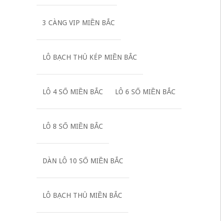
3 CÀNG VIP MIỀN BẮC
LÔ BẠCH THỦ KÉP MIỀN BẮC
LÔ 4 SỐ MIỀN BẮC
LÔ 6 SỐ MIỀN BẮC
LÔ 8 SỐ MIỀN BẮC
DÀN LÔ 10 SỐ MIỀN BẮC
LÔ BẠCH THỦ MIỀN BẮC