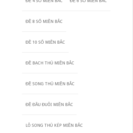
ĐỀ 4 SỐ MIỀN BẮC
ĐỀ 6 SỐ MIỀN BẮC
ĐỀ 8 SỐ MIỀN BẮC
ĐỀ 10 SỐ MIỀN BẮC
ĐỀ BẠCH THỦ MIỀN BẮC
ĐỀ SONG THỦ MIỀN BẮC
ĐỀ ĐẦU ĐUÔI MIỀN BẮC
LÔ SONG THỦ KÉP MIỀN BẮC