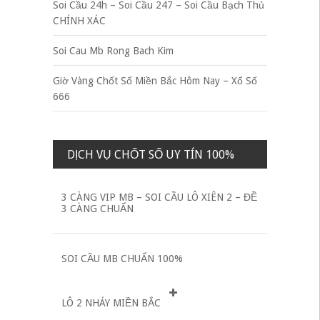
Soi Cầu 24h – Soi Cầu 247 – Soi Cầu Bạch Thủ
CHÍNH XÁC
Soi Cau Mb Rong Bach Kim
Giờ Vàng Chốt Số Miền Bắc Hôm Nay – Xổ Số
666
DỊCH VỤ CHỐT SỐ UY TÍN 100%
3 CÀNG VIP MB – SOI CẦU LÔ XIÊN 2 – ĐỀ
3 CÀNG CHUẨN
SOI CẦU MB CHUẨN 100%
LÔ 2 NHÁY MIỀN BẮC