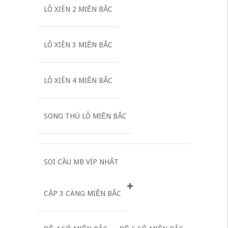
LÔ XIÊN 2 MIỀN BẮC
LÔ XIÊN 3 MIỀN BẮC
LÔ XIÊN 4 MIỀN BẮC
SONG THỦ LÔ MIỀN BẮC
SOI CẦU MB VÍP NHẤT
CẶP 3 CÀNG MIỀN BẮC