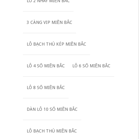
LÔ 2 NHÁY MIỀN BẮC
3 CÀNG VIP MIỀN BẮC
LÔ BẠCH THỦ KÉP MIỀN BẮC
LÔ 4 SỐ MIỀN BẮC
LÔ 6 SỐ MIỀN BẮC
LÔ 8 SỐ MIỀN BẮC
DÀN LÔ 10 SỐ MIỀN BẮC
LÔ BẠCH THỦ MIỀN BẮC