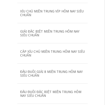
XÍU CHỦ MIỀN TRUNG VÍP HÔM NAY SIÊU
CHUẨN
GIẢI ĐẶC BIỆT MIỀN TRUNG HÔM NAY
SIÊU CHUẨN
CẶP XÍU CHỦ MIỀN TRUNG HÔM NAY SIÊU
CHUẨN
ĐẦU ĐUÔI GIẢI 8 MIỀN TRUNG HÔM NAY
SIÊU CHUẨN
ĐẦU ĐUÔI ĐẶC BIỆT MIỀN TRUNG HÔM
NAY SIÊU CHUẨN