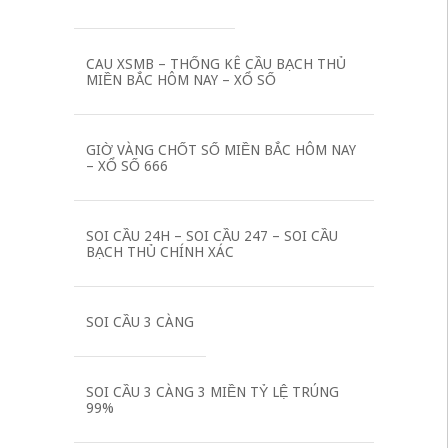
CAU XSMB – THỐNG KÊ CẦU BẠCH THỦ
MIỀN BẮC HÔM NAY – XỔ SỐ
GIỜ VÀNG CHỐT SỐ MIỀN BẮC HÔM NAY
– XỔ SỐ 666
SOI CẦU 24H – SOI CẦU 247 – SOI CẦU
BẠCH THỦ CHÍNH XÁC
SOI CẦU 3 CÀNG
SOI CẦU 3 CÀNG 3 MIỀN TỶ LỆ TRÚNG
99%