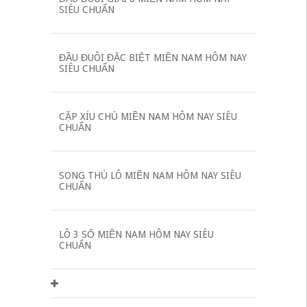
SIÊU CHUẨN
ĐẦU ĐUÔI ĐẶC BIỆT MIỀN NAM HÔM NAY
SIÊU CHUẨN
CẶP XÍU CHỦ MIỀN NAM HÔM NAY SIÊU
CHUẨN
SONG THỦ LÔ MIỀN NAM HÔM NAY SIÊU
CHUẨN
LÔ 3 SỐ MIỀN NAM HÔM NAY SIÊU
CHUẨN