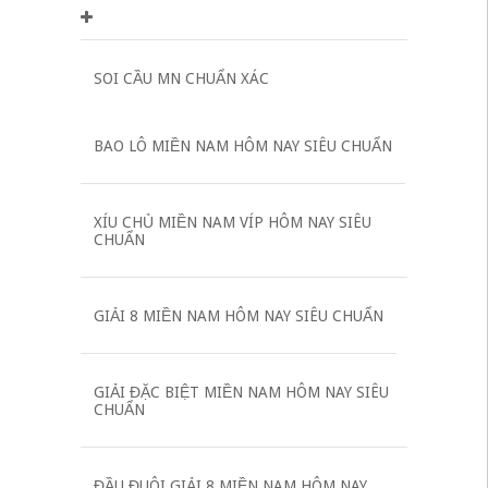
SOI CẦU MN CHUẨN XÁC
BAO LÔ MIỀN NAM HÔM NAY SIÊU CHUẨN
XÍU CHỦ MIỀN NAM VÍP HÔM NAY SIÊU
CHUẨN
GIẢI 8 MIỀN NAM HÔM NAY SIÊU CHUẨN
GIẢI ĐẶC BIỆT MIỀN NAM HÔM NAY SIÊU
CHUẨN
ĐẦU ĐUÔI GIẢI 8 MIỀN NAM HÔM NAY