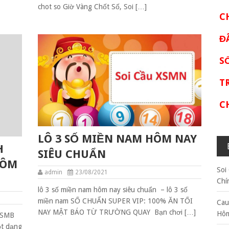
chot so Giờ Vàng Chốt Số, Soi […]
C
Đ
S
T
C
LÔ 3 SỐ MIỀN NAM HÔM NAY
H
SIÊU CHUẨN
HÔM
Soi
admin
23/08/2021
Chí
lô 3 số miền nam hôm nay siêu chuẩn – lô 3 số
miền nam SỐ CHUẨN SUPER VIP: 100% ĂN TỐI
Cau
NAY MẬT BÁO TỪ TRƯỜNG QUAY Bạn chơi […]
Hôm
 XSMB
ột dạng