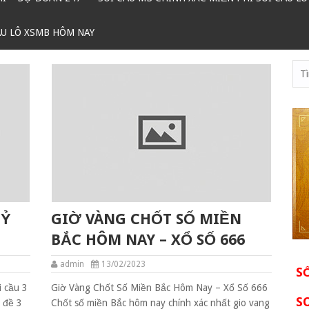
ẦU LÔ XSMB HÔM NAY
Tìm
kiế
cho
TỶ
GIỜ VÀNG CHỐT SỐ MIỀN
BẮC HÔM NAY – XỔ SỐ 666
admin
13/02/2023
S
 cầu 3
Giờ Vàng Chốt Số Miền Bắc Hôm Nay – Xổ Số 666
S
 đề 3
Chốt số miền Bắc hôm nay chính xác nhất gio vang