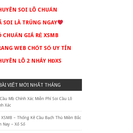
HUYÊN SOI LÔ CHUẨN
Ã SOI LÀ TRÚNG NGAY
Ố CHUẨN GIÁ RẺ XSMB
RANG WEB CHỐT SỐ UY TÍN
HUYÊN LÔ 2 NHÁY HĐXS
BÀI VIẾT MỚI NHẤT THÁNG
 Cầu Mb Chính Xác Miễn Phí Soi Cầu Lô
nh Xác
 XSMB – Thống Kê Cầu Bạch Thủ Miền Bắc
 Nay – Xổ Số