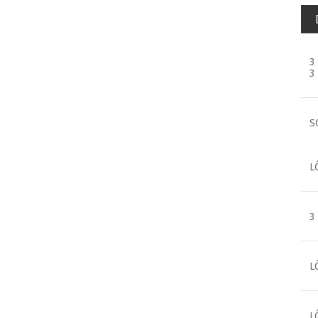
3
3
S
L
3
L
L