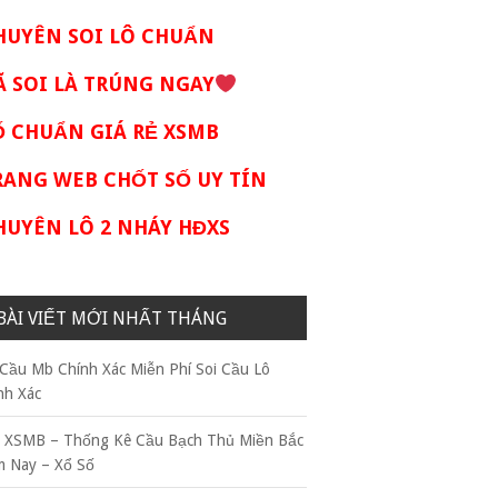
HUYÊN SOI LÔ CHUẨN
Ã SOI LÀ TRÚNG NGAY
Ố CHUẨN GIÁ RẺ XSMB
RANG WEB CHỐT SỐ UY TÍN
HUYÊN LÔ 2 NHÁY HĐXS
BÀI VIẾT MỚI NHẤT THÁNG
 Cầu Mb Chính Xác Miễn Phí Soi Cầu Lô
nh Xác
 XSMB – Thống Kê Cầu Bạch Thủ Miền Bắc
 Nay – Xổ Số