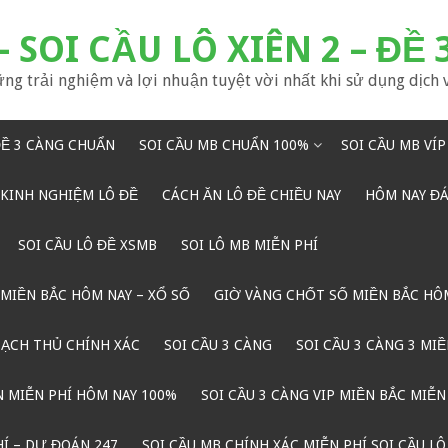
– SOI CẦU LÔ XIÊN 2 – Đ
ng trải nghiệm và lợi nhuận tuyệt vời nhất khi sử dụng dịch 
 ĐỀ 3 CÀNG CHUẨN
SOI CẦU MB CHUẨN 100%
SOI CẦU MB VÍ
KINH NGHIỆM LÔ ĐỀ
CÁCH ĂN LÔ ĐỀ CHIỀU NAY
HÔM NAY ĐÁ
SOI CẦU LÔ ĐỀ XSMB
SOI LÔ MB MIỄN PHÍ
MIỀN BẮC HÔM NAY – XỔ SỐ
GIỜ VÀNG CHỐT SỐ MIỀN BẮC HÔM
 BẠCH THỦ CHÍNH XÁC
SOI CẦU 3 CÀNG
SOI CẦU 3 CÀNG 3 MI
N MIỄN PHÍ HÔM NAY 100%
SOI CẦU 3 CÀNG VIP MIỀN BẮC MIỄN
HÍ – DỰ ĐOÁN 247
SOI CẦU MB CHÍNH XÁC MIỄN PHÍ SOI CẦU LÔ