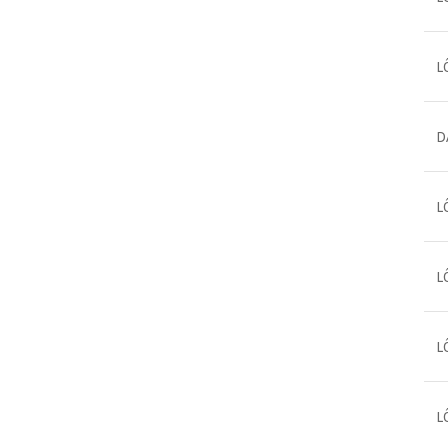
L
D
L
L
L
L