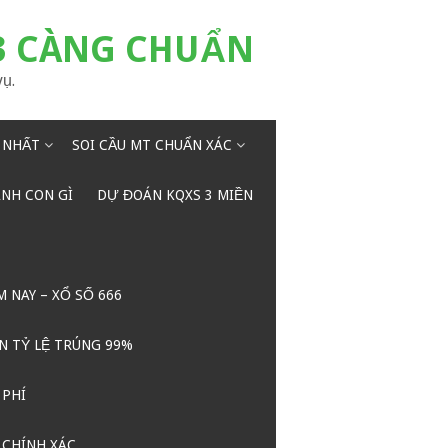
Ề 3 CÀNG CHUẨN
vụ.
P NHẤT
SOI CẦU MT CHUẨN XÁC
NH CON GÌ
DỰ ĐOÁN KQXS 3 MIỀN
 NAY – XỔ SỐ 666
ỀN TỶ LỆ TRÚNG 99%
 PHÍ
 CHÍNH XÁC