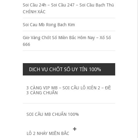
Soi Cầu 24h – Soi Cầu 247 – Soi Cầu Bạch Thủ
CHÍNH XÁC
Soi Cau Mb Rong Bach Kim
Giờ Vàng Chốt Số Miền Bắc Hôm Nay – Xổ Số
666
DỊCH VỤ CHỐT SỐ UY TÍN 100%
3 CÀNG VIP MB – SOI CẦU LÔ XIÊN 2 – ĐỀ
3 CÀNG CHUẨN
SOI CẦU MB CHUẨN 100%
LÔ 2 NHÁY MIỀN BẮC