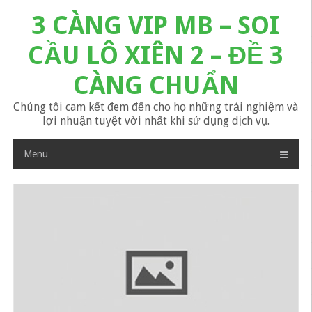
Skip
3 CÀNG VIP MB – SOI
to
content
CẦU LÔ XIÊN 2 – ĐỀ 3
CÀNG CHUẨN
Chúng tôi cam kết đem đến cho họ những trải nghiệm và
lợi nhuận tuyệt vời nhất khi sử dụng dịch vụ.
Menu