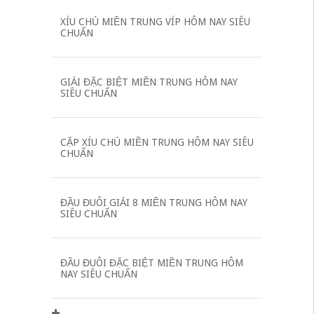
XÍU CHỦ MIỀN TRUNG VÍP HÔM NAY SIÊU
CHUẨN
GIẢI ĐẶC BIỆT MIỀN TRUNG HÔM NAY
SIÊU CHUẨN
CẶP XÍU CHỦ MIỀN TRUNG HÔM NAY SIÊU
CHUẨN
ĐẦU ĐUÔI GIẢI 8 MIỀN TRUNG HÔM NAY
SIÊU CHUẨN
ĐẦU ĐUÔI ĐẶC BIỆT MIỀN TRUNG HÔM
NAY SIÊU CHUẨN