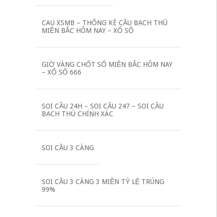
CAU XSMB – THỐNG KÊ CẦU BẠCH THỦ
MIỀN BẮC HÔM NAY – XỔ SỐ
GIỜ VÀNG CHỐT SỐ MIỀN BẮC HÔM NAY
– XỔ SỐ 666
SOI CẦU 24H – SOI CẦU 247 – SOI CẦU
BẠCH THỦ CHÍNH XÁC
SOI CẦU 3 CÀNG
SOI CẦU 3 CÀNG 3 MIỀN TỶ LỆ TRÚNG
99%