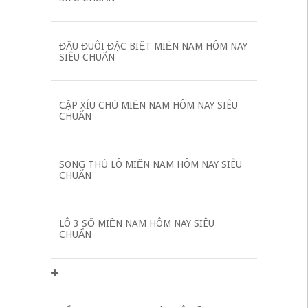
ĐẦU ĐUÔI ĐẶC BIỆT MIỀN NAM HÔM NAY
SIÊU CHUẨN
CẶP XÍU CHỦ MIỀN NAM HÔM NAY SIÊU
CHUẨN
SONG THỦ LÔ MIỀN NAM HÔM NAY SIÊU
CHUẨN
LÔ 3 SỐ MIỀN NAM HÔM NAY SIÊU
CHUẨN