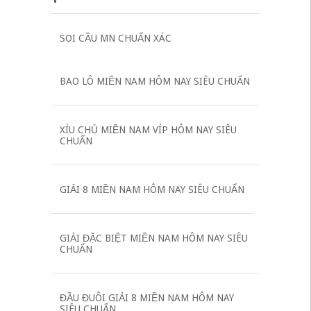
SOI CẦU MN CHUẨN XÁC
BAO LÔ MIỀN NAM HÔM NAY SIÊU CHUẨN
XÍU CHỦ MIỀN NAM VÍP HÔM NAY SIÊU
CHUẨN
GIẢI 8 MIỀN NAM HÔM NAY SIÊU CHUẨN
GIẢI ĐẶC BIỆT MIỀN NAM HÔM NAY SIÊU
CHUẨN
ĐẦU ĐUÔI GIẢI 8 MIỀN NAM HÔM NAY
SIÊU CHUẨN