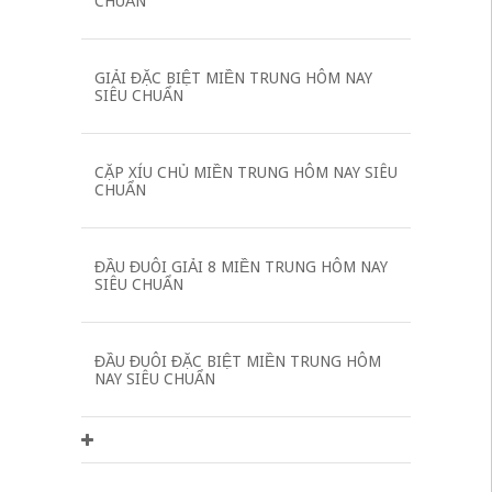
CHUẨN
GIẢI ĐẶC BIỆT MIỀN TRUNG HÔM NAY
SIÊU CHUẨN
CẶP XÍU CHỦ MIỀN TRUNG HÔM NAY SIÊU
CHUẨN
ĐẦU ĐUÔI GIẢI 8 MIỀN TRUNG HÔM NAY
SIÊU CHUẨN
ĐẦU ĐUÔI ĐẶC BIỆT MIỀN TRUNG HÔM
NAY SIÊU CHUẨN