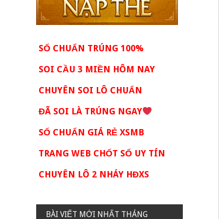
SỐ CHUẨN TRÚNG 100%
SOI CẦU 3 MIỀN HÔM NAY
CHUYÊN SOI LÔ CHUẨN
ĐÃ SOI LÀ TRÚNG NGAY
SỐ CHUẨN GIÁ RẺ XSMB
TRANG WEB CHỐT SỐ UY TÍN
CHUYÊN LÔ 2 NHÁY HĐXS
BÀI VIẾT MỚI NHẤT THÁNG