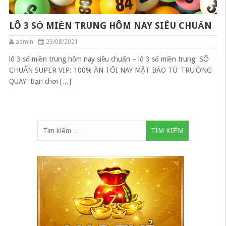
LÔ 3 SỐ MIỀN TRUNG HÔM NAY SIÊU CHUẨN
admin
23/08/2021
lô 3 số miền trung hôm nay siêu chuẩn – lô 3 số miền trung SỐ
CHUẨN SUPER VIP: 100% ĂN TỐI NAY MẬT BÁO TỪ TRƯỜNG
QUAY Bạn chơi […]
Tìm
kiếm
cho: