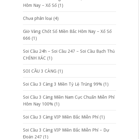
Hôm Nay – Xổ Số
(1)
Chưa phân loại
(4)
Giờ Vàng Chốt Số Miền Bắc Hôm Nay – Xổ Số
666
(1)
Soi Cầu 24h – Soi Cầu 247 – Soi Cầu Bạch Thủ
CHÍNH XÁC
(1)
SOI CẦU 3 CÀNG
(1)
Soi Cầu 3 Càng 3 Miền Tỷ Lệ Trúng 99%
(1)
Soi Cầu 3 Càng Miền Nam Cực Chuẩn Miễn Phí
Hôm Nay 100%
(1)
Soi Cầu 3 Càng VIP Miền Bắc Miễn Phí
(1)
Soi Cầu 3 Càng VIP Miền Bắc Miễn Phí – Dự
Đoán 247
(1)