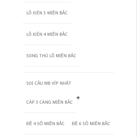
LÔ XIÊN 3 MIỀN BẮC
LÔ XIÊN 4 MIỀN BẮC
SONG THỦ LÔ MIỀN BẮC
SOI CẦU MB VÍP NHẤT
CẶP 3 CÀNG MIỀN BẮC
ĐỀ 4 SỐ MIỀN BẮC
ĐỀ 6 SỐ MIỀN BẮC