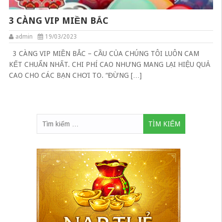
3 CÀNG VIP MIỀN BẮC
admin
19/03/2023
3 CÀNG VIP MIỀN BẮC – CẦU CỦA CHÚNG TÔI LUÔN CAM
KẾT CHUẨN NHẤT. CHI PHÍ CAO NHƯNG MANG LẠI HIỆU QUẢ
CAO CHO CÁC BẠN CHƠI TO. “ĐỪNG […]
Tìm
kiếm
cho: