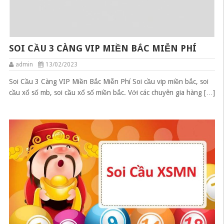
SOI CẦU 3 CÀNG VIP MIỀN BẮC MIỄN PHÍ
admin
13/02/2023
Soi Cầu 3 Càng VIP Miền Bắc Miễn Phí Soi cầu vip miền bắc, soi
cầu xổ số mb, soi cầu xổ số miền bắc. Với các chuyên gia hàng […]