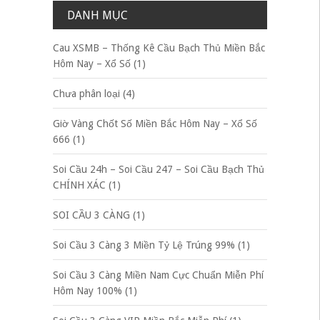
DANH MỤC
Cau XSMB – Thống Kê Cầu Bạch Thủ Miền Bắc
Hôm Nay – Xổ Số
(1)
Chưa phân loại
(4)
Giờ Vàng Chốt Số Miền Bắc Hôm Nay – Xổ Số
666
(1)
Soi Cầu 24h – Soi Cầu 247 – Soi Cầu Bạch Thủ
CHÍNH XÁC
(1)
SOI CẦU 3 CÀNG
(1)
Soi Cầu 3 Càng 3 Miền Tỷ Lệ Trúng 99%
(1)
Soi Cầu 3 Càng Miền Nam Cực Chuẩn Miễn Phí
Hôm Nay 100%
(1)