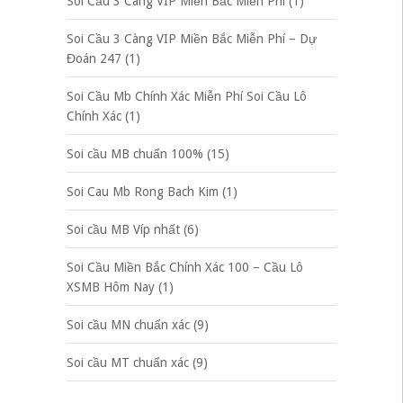
Soi Cầu 3 Càng VIP Miền Bắc Miễn Phí
(1)
Soi Cầu 3 Càng VIP Miền Bắc Miễn Phí – Dự
Đoán 247
(1)
Soi Cầu Mb Chính Xác Miễn Phí Soi Cầu Lô
Chính Xác
(1)
Soi cầu MB chuẩn 100%
(15)
Soi Cau Mb Rong Bach Kim
(1)
Soi cầu MB Víp nhất
(6)
Soi Cầu Miền Bắc Chính Xác 100 – Cầu Lô
XSMB Hôm Nay
(1)
Soi cầu MN chuẩn xác
(9)
Soi cầu MT chuẩn xác
(9)