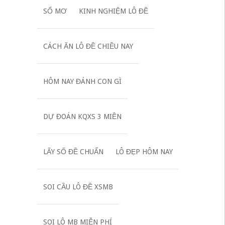
SỔ MƠ
KINH NGHIỆM LÔ ĐỀ
CÁCH ĂN LÔ ĐỀ CHIỀU NAY
HÔM NAY ĐÁNH CON GÌ
DỰ ĐOÁN KQXS 3 MIỀN
LẤY SỐ ĐỀ CHUẨN
LÔ ĐẸP HÔM NAY
SOI CẦU LÔ ĐỀ XSMB
SOI LÔ MB MIỄN PHÍ