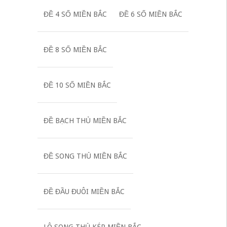
ĐỀ 4 SỐ MIỀN BẮC
ĐỀ 6 SỐ MIỀN BẮC
ĐỀ 8 SỐ MIỀN BẮC
ĐỀ 10 SỐ MIỀN BẮC
ĐỀ BẠCH THỦ MIỀN BẮC
ĐỀ SONG THỦ MIỀN BẮC
ĐỀ ĐẦU ĐUÔI MIỀN BẮC
LÔ SONG THỦ KÉP MIỀN BẮC