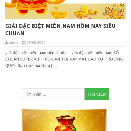
GIẢI ĐẶC BIỆT MIỀN NAM HÔM NAY SIÊU
CHUẨN
admin
23/08/2021
giải đặc biệt miền nam siêu chuẩn – giải đặc biệt miền nam SỐ
CHUẨN SUPER VIP: 100% ĂN TỐI NAY MẬT BÁO TỪ TRƯỜNG
QUAY Bạn chơi mà chưa […]
Tìm
kiếm
cho: