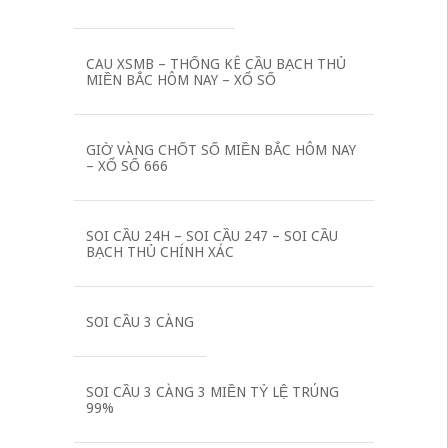
CAU XSMB – THỐNG KÊ CẦU BẠCH THỦ
MIỀN BẮC HÔM NAY – XỔ SỐ
GIỜ VÀNG CHỐT SỐ MIỀN BẮC HÔM NAY
– XỔ SỐ 666
SOI CẦU 24H – SOI CẦU 247 – SOI CẦU
BẠCH THỦ CHÍNH XÁC
SOI CẦU 3 CÀNG
SOI CẦU 3 CÀNG 3 MIỀN TỶ LỆ TRÚNG
99%