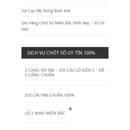
Soi Cau Mb Rong Bach Kim
Giờ Vàng Chốt Số Miền Bắc Hôm Nay – Xổ Số
666
DỊCH VỤ CHỐT SỐ UY TÍN 100%
3 CÀNG VIP MB – SOI CẦU LÔ XIÊN 2 – ĐỀ
3 CÀNG CHUẨN
SOI CẦU MB CHUẨN 100%
LÔ 2 NHÁY MIỀN BẮC