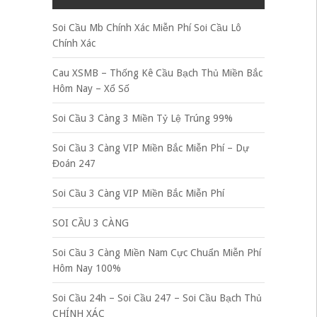
Soi Cầu Mb Chính Xác Miễn Phí Soi Cầu Lô
Chính Xác
Cau XSMB – Thống Kê Cầu Bạch Thủ Miền Bắc
Hôm Nay – Xổ Số
Soi Cầu 3 Càng 3 Miền Tỷ Lệ Trúng 99%
Soi Cầu 3 Càng VIP Miền Bắc Miễn Phí – Dự
Đoán 247
Soi Cầu 3 Càng VIP Miền Bắc Miễn Phí
SOI CẦU 3 CÀNG
Soi Cầu 3 Càng Miền Nam Cực Chuẩn Miễn Phí
Hôm Nay 100%
Soi Cầu 24h – Soi Cầu 247 – Soi Cầu Bạch Thủ
CHÍNH XÁC