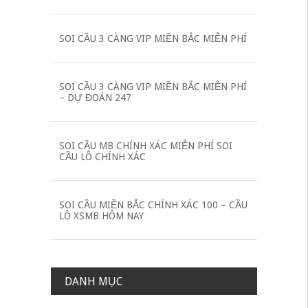
SOI CẦU 3 CÀNG VIP MIỀN BẮC MIỄN PHÍ
SOI CẦU 3 CÀNG VIP MIỀN BẮC MIỄN PHÍ
– DỰ ĐOÁN 247
SOI CẦU MB CHÍNH XÁC MIỄN PHÍ SOI
CẦU LÔ CHÍNH XÁC
SOI CẦU MIỀN BẮC CHÍNH XÁC 100 – CẦU
LÔ XSMB HÔM NAY
DANH MỤC