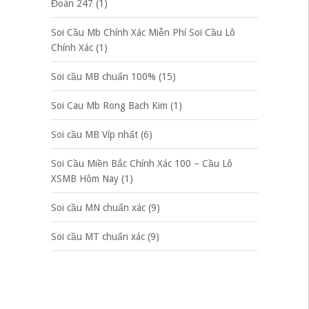
Đoán 247
(1)
Soi Cầu Mb Chính Xác Miễn Phí Soi Cầu Lô
Chính Xác
(1)
Soi cầu MB chuẩn 100%
(15)
Soi Cau Mb Rong Bach Kim
(1)
Soi cầu MB Víp nhất
(6)
Soi Cầu Miền Bắc Chính Xác 100 – Cầu Lô
XSMB Hôm Nay
(1)
Soi cầu MN chuẩn xác
(9)
Soi cầu MT chuẩn xác
(9)