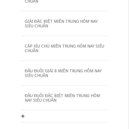
CHUẨN
GIẢI ĐẶC BIỆT MIỀN TRUNG HÔM NAY
SIÊU CHUẨN
CẶP XÍU CHỦ MIỀN TRUNG HÔM NAY SIÊU
CHUẨN
ĐẦU ĐUÔI GIẢI 8 MIỀN TRUNG HÔM NAY
SIÊU CHUẨN
ĐẦU ĐUÔI ĐẶC BIỆT MIỀN TRUNG HÔM
NAY SIÊU CHUẨN