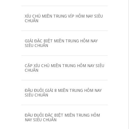
XÍU CHỦ MIỀN TRUNG VÍP HÔM NAY SIÊU
CHUẨN
GIẢI ĐẶC BIỆT MIỀN TRUNG HÔM NAY
SIÊU CHUẨN
CẶP XÍU CHỦ MIỀN TRUNG HÔM NAY SIÊU
CHUẨN
ĐẦU ĐUÔI GIẢI 8 MIỀN TRUNG HÔM NAY
SIÊU CHUẨN
ĐẦU ĐUÔI ĐẶC BIỆT MIỀN TRUNG HÔM
NAY SIÊU CHUẨN