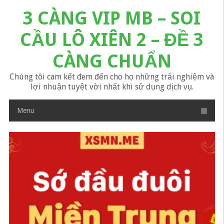
Skip
3 CÀNG VIP MB – SOI
to
content
CẦU LÔ XIÊN 2 – ĐỀ 3
CÀNG CHUẨN
Chúng tôi cam kết đem đến cho họ những trải nghiệm và
lợi nhuận tuyệt vời nhất khi sử dụng dịch vụ.
Menu