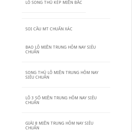
LÔ SONG THỦ KÉP MIỀN BẮC
SOI CẦU MT CHUẨN XÁC
BAO LÔ MIỀN TRUNG HÔM NAY SIÊU
CHUẨN
SONG THỦ LÔ MIỀN TRUNG HÔM NAY
SIÊU CHUẨN
LÔ 3 SỐ MIỀN TRUNG HÔM NAY SIÊU
CHUẨN
GIẢI 8 MIỀN TRUNG HÔM NAY SIÊU
CHUẨN