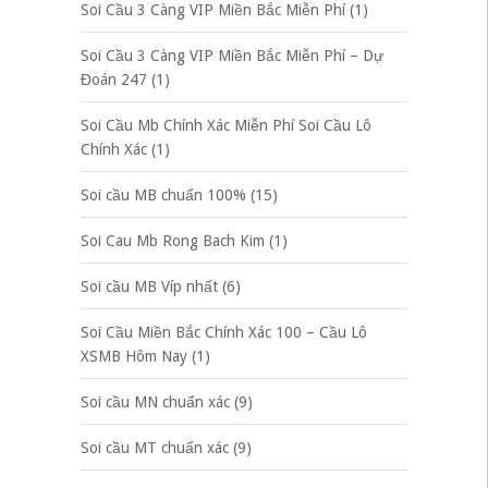
Soi Cầu 3 Càng VIP Miền Bắc Miễn Phí
(1)
Soi Cầu 3 Càng VIP Miền Bắc Miễn Phí – Dự
Đoán 247
(1)
Soi Cầu Mb Chính Xác Miễn Phí Soi Cầu Lô
Chính Xác
(1)
Soi cầu MB chuẩn 100%
(15)
Soi Cau Mb Rong Bach Kim
(1)
Soi cầu MB Víp nhất
(6)
Soi Cầu Miền Bắc Chính Xác 100 – Cầu Lô
XSMB Hôm Nay
(1)
Soi cầu MN chuẩn xác
(9)
Soi cầu MT chuẩn xác
(9)