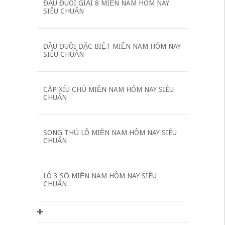
ĐẦU ĐUÔI GIẢI 8 MIỀN NAM HÔM NAY
SIÊU CHUẨN
ĐẦU ĐUÔI ĐẶC BIỆT MIỀN NAM HÔM NAY
SIÊU CHUẨN
CẶP XÍU CHỦ MIỀN NAM HÔM NAY SIÊU
CHUẨN
SONG THỦ LÔ MIỀN NAM HÔM NAY SIÊU
CHUẨN
LÔ 3 SỐ MIỀN NAM HÔM NAY SIÊU
CHUẨN