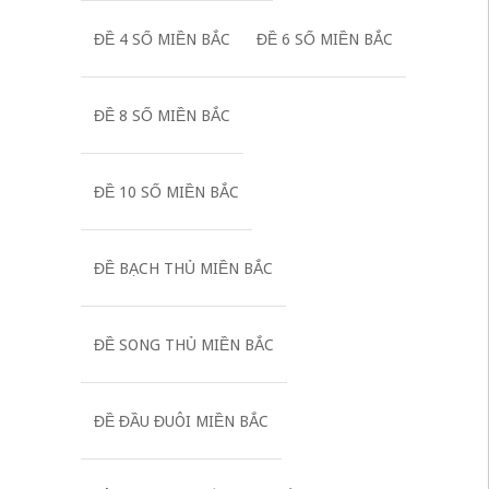
ĐỀ 4 SỐ MIỀN BẮC
ĐỀ 6 SỐ MIỀN BẮC
ĐỀ 8 SỐ MIỀN BẮC
ĐỀ 10 SỐ MIỀN BẮC
ĐỀ BẠCH THỦ MIỀN BẮC
ĐỀ SONG THỦ MIỀN BẮC
ĐỀ ĐẦU ĐUÔI MIỀN BẮC