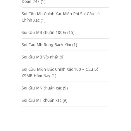
Đoán 247
(1)
Soi Cầu Mb Chính Xác Miễn Phí Soi Cầu Lô
Chính Xác
(1)
Soi cầu MB chuẩn 100%
(15)
Soi Cau Mb Rong Bach Kim
(1)
Soi cầu MB Víp nhất
(6)
Soi Cầu Miền Bắc Chính Xác 100 – Cầu Lô
XSMB Hôm Nay
(1)
Soi cầu MN chuẩn xác
(9)
Soi cầu MT chuẩn xác
(9)