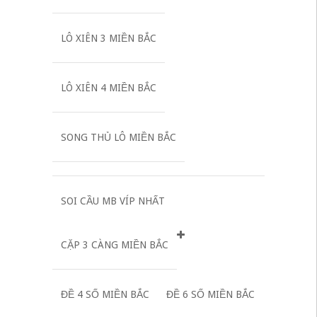
LÔ XIÊN 3 MIỀN BẮC
LÔ XIÊN 4 MIỀN BẮC
SONG THỦ LÔ MIỀN BẮC
SOI CẦU MB VÍP NHẤT
CẶP 3 CÀNG MIỀN BẮC
ĐỀ 4 SỐ MIỀN BẮC
ĐỀ 6 SỐ MIỀN BẮC