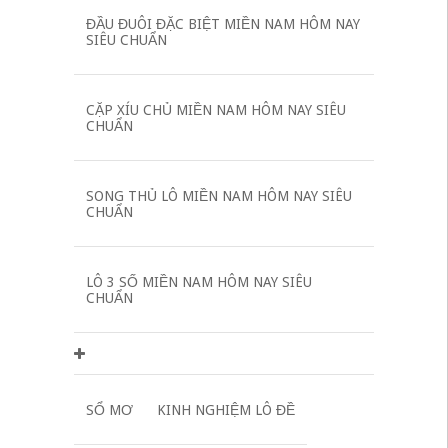
ĐẦU ĐUÔI ĐẶC BIỆT MIỀN NAM HÔM NAY
SIÊU CHUẨN
CẶP XÍU CHỦ MIỀN NAM HÔM NAY SIÊU
CHUẨN
SONG THỦ LÔ MIỀN NAM HÔM NAY SIÊU
CHUẨN
LÔ 3 SỐ MIỀN NAM HÔM NAY SIÊU
CHUẨN
SỔ MƠ
KINH NGHIỆM LÔ ĐỀ