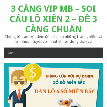
Skip
3 CÀNG VIP MB – SOI
to
content
CẦU LÔ XIÊN 2 – ĐỀ 3
CÀNG CHUẨN
Chúng tôi cam kết đem đến cho họ những trải nghiệm và
lợi nhuận tuyệt vời nhất khi sử dụng dịch vụ.
Menu