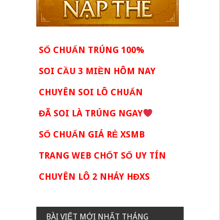
SỐ CHUẨN TRÚNG 100%
SOI CẦU 3 MIỀN HÔM NAY
CHUYÊN SOI LÔ CHUẨN
ĐÃ SOI LÀ TRÚNG NGAY
SỐ CHUẨN GIÁ RẺ XSMB
TRANG WEB CHỐT SỐ UY TÍN
CHUYÊN LÔ 2 NHÁY HĐXS
BÀI VIẾT MỚI NHẤT THÁNG