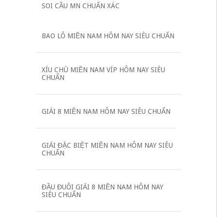
SOI CẦU MN CHUẨN XÁC
BAO LÔ MIỀN NAM HÔM NAY SIÊU CHUẨN
XÍU CHỦ MIỀN NAM VÍP HÔM NAY SIÊU
CHUẨN
GIẢI 8 MIỀN NAM HÔM NAY SIÊU CHUẨN
GIẢI ĐẶC BIỆT MIỀN NAM HÔM NAY SIÊU
CHUẨN
ĐẦU ĐUÔI GIẢI 8 MIỀN NAM HÔM NAY
SIÊU CHUẨN