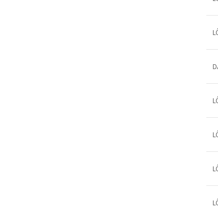
L
D
L
L
L
L