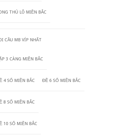
ONG THỦ LÔ MIỀN BẮC
OI CẦU MB VÍP NHẤT
ẶP 3 CÀNG MIỀN BẮC
Ề 4 SỐ MIỀN BẮC
ĐỀ 6 SỐ MIỀN BẮC
Ề 8 SỐ MIỀN BẮC
Ề 10 SỐ MIỀN BẮC