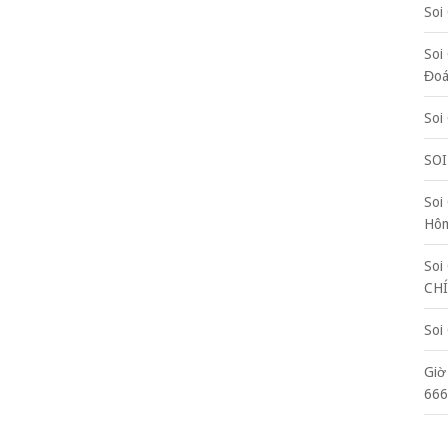
Soi
Soi
Đoá
Soi
SOI
Soi
Hô
Soi
CH
Soi
Giờ
666