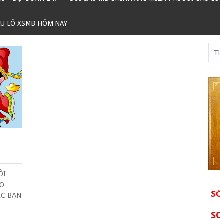
ẦU LÔ XSMB HÔM NAY
Tìm
kiế
cho
ÔI
AO
S
ÁC BẠN
S