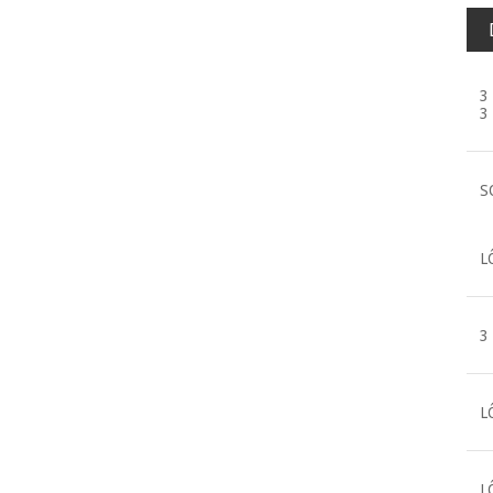
3
3
S
L
3
L
L