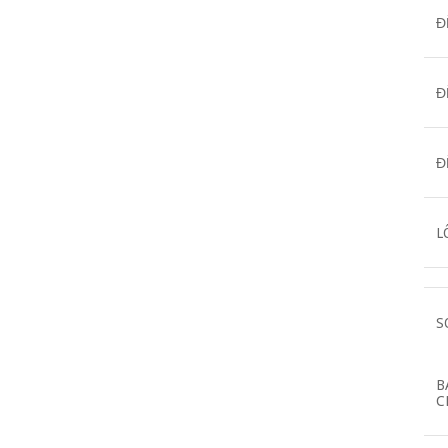
Đ
Đ
Đ
L
S
B
C