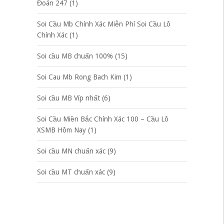
Đoán 247
(1)
Soi Cầu Mb Chính Xác Miễn Phí Soi Cầu Lô
Chính Xác
(1)
Soi cầu MB chuẩn 100%
(15)
Soi Cau Mb Rong Bach Kim
(1)
Soi cầu MB Víp nhất
(6)
Soi Cầu Miền Bắc Chính Xác 100 – Cầu Lô
XSMB Hôm Nay
(1)
Soi cầu MN chuẩn xác
(9)
Soi cầu MT chuẩn xác
(9)