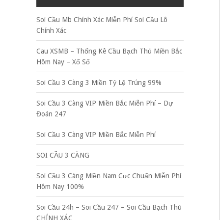
Soi Cầu Mb Chính Xác Miễn Phí Soi Cầu Lô
Chính Xác
Cau XSMB – Thống Kê Cầu Bạch Thủ Miền Bắc
Hôm Nay – Xổ Số
Soi Cầu 3 Càng 3 Miền Tỷ Lệ Trúng 99%
Soi Cầu 3 Càng VIP Miền Bắc Miễn Phí – Dự
Đoán 247
Soi Cầu 3 Càng VIP Miền Bắc Miễn Phí
SOI CẦU 3 CÀNG
Soi Cầu 3 Càng Miền Nam Cực Chuẩn Miễn Phí
Hôm Nay 100%
Soi Cầu 24h – Soi Cầu 247 – Soi Cầu Bạch Thủ
CHÍNH XÁC