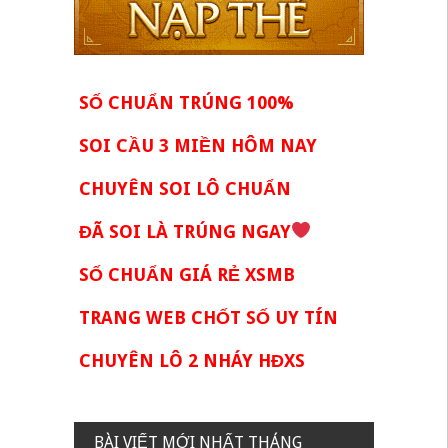
SỐ CHUẨN TRÚNG 100%
SOI CẦU 3 MIỀN HÔM NAY
CHUYÊN SOI LÔ CHUẨN
ĐÃ SOI LÀ TRÚNG NGAY
SỐ CHUẨN GIÁ RẺ XSMB
TRANG WEB CHỐT SỐ UY TÍN
CHUYÊN LÔ 2 NHÁY HĐXS
BÀI VIẾT MỚI NHẤT THÁNG