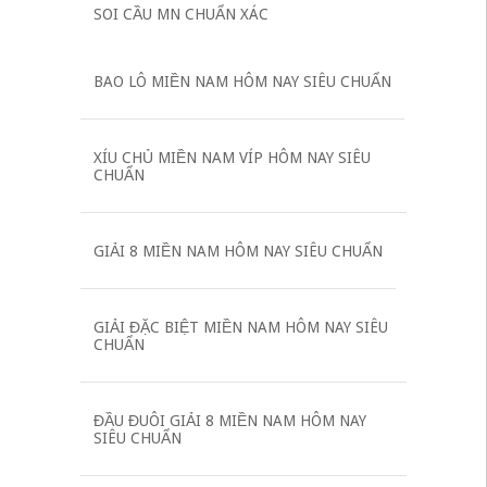
SOI CẦU MN CHUẨN XÁC
BAO LÔ MIỀN NAM HÔM NAY SIÊU CHUẨN
XÍU CHỦ MIỀN NAM VÍP HÔM NAY SIÊU
CHUẨN
GIẢI 8 MIỀN NAM HÔM NAY SIÊU CHUẨN
GIẢI ĐẶC BIỆT MIỀN NAM HÔM NAY SIÊU
CHUẨN
ĐẦU ĐUÔI GIẢI 8 MIỀN NAM HÔM NAY
SIÊU CHUẨN