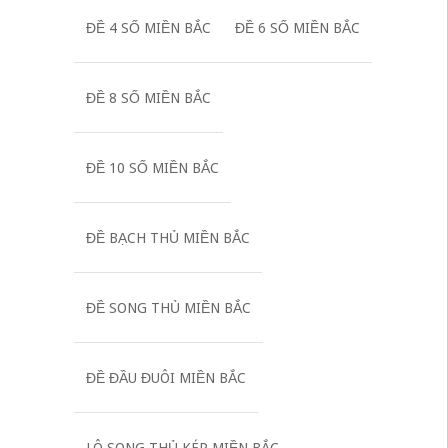
ĐỀ 4 SỐ MIỀN BẮC
ĐỀ 6 SỐ MIỀN BẮC
ĐỀ 8 SỐ MIỀN BẮC
ĐỀ 10 SỐ MIỀN BẮC
ĐỀ BẠCH THỦ MIỀN BẮC
ĐỀ SONG THỦ MIỀN BẮC
ĐỀ ĐẦU ĐUÔI MIỀN BẮC
LÔ SONG THỦ KÉP MIỀN BẮC