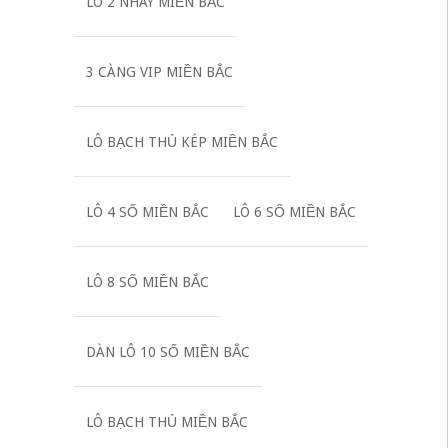
LÔ 2 NHÁY MIỀN BẮC
3 CÀNG VIP MIỀN BẮC
LÔ BẠCH THỦ KÉP MIỀN BẮC
LÔ 4 SỐ MIỀN BẮC
LÔ 6 SỐ MIỀN BẮC
LÔ 8 SỐ MIỀN BẮC
DÀN LÔ 10 SỐ MIỀN BẮC
LÔ BẠCH THỦ MIỀN BẮC