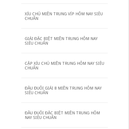
XÍU CHỦ MIỀN TRUNG VÍP HÔM NAY SIÊU
CHUẨN
GIẢI ĐẶC BIỆT MIỀN TRUNG HÔM NAY
SIÊU CHUẨN
CẶP XÍU CHỦ MIỀN TRUNG HÔM NAY SIÊU
CHUẨN
ĐẦU ĐUÔI GIẢI 8 MIỀN TRUNG HÔM NAY
SIÊU CHUẨN
ĐẦU ĐUÔI ĐẶC BIỆT MIỀN TRUNG HÔM
NAY SIÊU CHUẨN