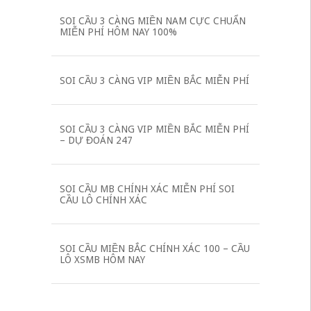
SOI CẦU 3 CÀNG MIỀN NAM CỰC CHUẨN
MIỄN PHÍ HÔM NAY 100%
SOI CẦU 3 CÀNG VIP MIỀN BẮC MIỄN PHÍ
SOI CẦU 3 CÀNG VIP MIỀN BẮC MIỄN PHÍ
– DỰ ĐOÁN 247
SOI CẦU MB CHÍNH XÁC MIỄN PHÍ SOI
CẦU LÔ CHÍNH XÁC
SOI CẦU MIỀN BẮC CHÍNH XÁC 100 – CẦU
LÔ XSMB HÔM NAY