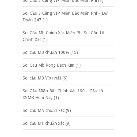
Soi Cầu 3 Càng VIP Miền Bắc Miễn Phí
(1)
Soi Cầu 3 Càng VIP Miền Bắc Miễn Phí – Dự
Đoán 247
(1)
Soi Cầu Mb Chính Xác Miễn Phí Soi Cầu Lô
Chính Xác
(1)
Soi cầu MB chuẩn 100%
(15)
Soi Cau Mb Rong Bach Kim
(1)
Soi cầu MB Víp nhất
(6)
Soi Cầu Miền Bắc Chính Xác 100 – Cầu Lô
XSMB Hôm Nay
(1)
Soi cầu MN chuẩn xác
(9)
Soi cầu MT chuẩn xác
(9)