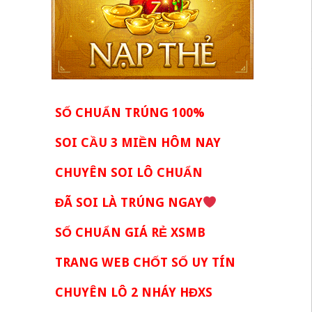
SỐ CHUẨN TRÚNG 100%
SOI CẦU 3 MIỀN HÔM NAY
CHUYÊN SOI LÔ CHUẨN
ĐÃ SOI LÀ TRÚNG NGAY
SỐ CHUẨN GIÁ RẺ XSMB
TRANG WEB CHỐT SỐ UY TÍN
CHUYÊN LÔ 2 NHÁY HĐXS