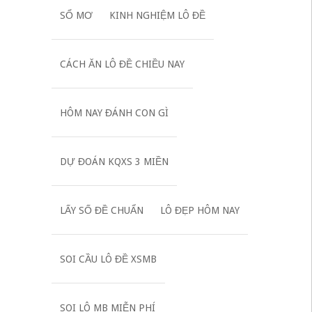
SỔ MƠ
KINH NGHIỆM LÔ ĐỀ
CÁCH ĂN LÔ ĐỀ CHIỀU NAY
HÔM NAY ĐÁNH CON GÌ
DỰ ĐOÁN KQXS 3 MIỀN
LẤY SỐ ĐỀ CHUẨN
LÔ ĐẸP HÔM NAY
SOI CẦU LÔ ĐỀ XSMB
SOI LÔ MB MIỄN PHÍ