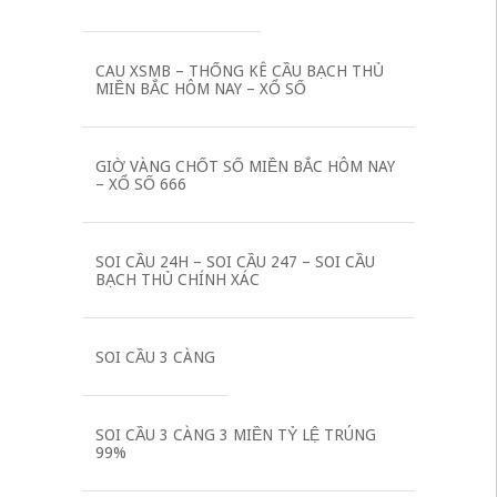
CAU XSMB – THỐNG KÊ CẦU BẠCH THỦ
MIỀN BẮC HÔM NAY – XỔ SỐ
GIỜ VÀNG CHỐT SỐ MIỀN BẮC HÔM NAY
– XỔ SỐ 666
SOI CẦU 24H – SOI CẦU 247 – SOI CẦU
BẠCH THỦ CHÍNH XÁC
SOI CẦU 3 CÀNG
SOI CẦU 3 CÀNG 3 MIỀN TỶ LỆ TRÚNG
99%