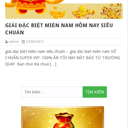
GIẢI ĐẶC BIỆT MIỀN NAM HÔM NAY SIÊU
CHUẨN
admin
23/08/2021
giải đặc biệt miền nam siêu chuẩn – giải đặc biệt miền nam SỐ
CHUẨN SUPER VIP: 100% ĂN TỐI NAY MẬT BÁO TỪ TRƯỜNG
QUAY Bạn chơi mà chưa […]
Tìm
kiếm
cho: