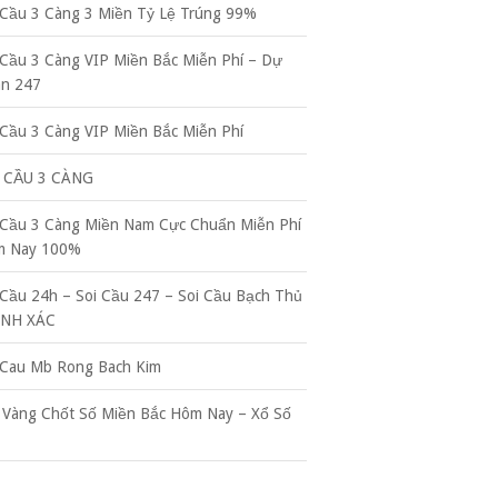
 Cầu 3 Càng 3 Miền Tỷ Lệ Trúng 99%
 Cầu 3 Càng VIP Miền Bắc Miễn Phí – Dự
n 247
 Cầu 3 Càng VIP Miền Bắc Miễn Phí
 CẦU 3 CÀNG
 Cầu 3 Càng Miền Nam Cực Chuẩn Miễn Phí
m Nay 100%
 Cầu 24h – Soi Cầu 247 – Soi Cầu Bạch Thủ
ÍNH XÁC
 Cau Mb Rong Bach Kim
 Vàng Chốt Số Miền Bắc Hôm Nay – Xổ Số