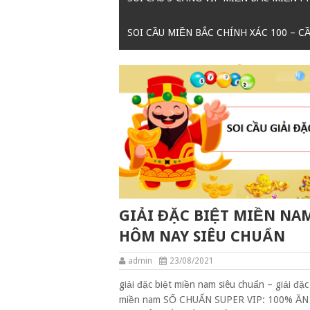
SOI CẦU MIỀN BẮC CHÍNH XÁC 100 – C
GIẢI ĐẶC BIỆT MIỀN NA
HÔM NAY SIÊU CHUẨN
admin
23/08/2021
giải đặc biệt miền nam siêu chuẩn – giải đặc
miền nam SỐ CHUẨN SUPER VIP: 100% ĂN