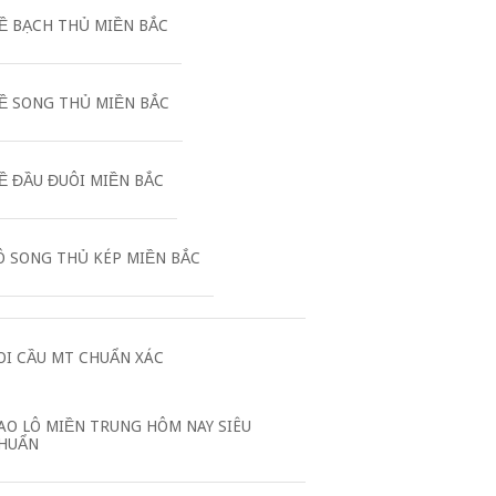
Ề BẠCH THỦ MIỀN BẮC
Ề SONG THỦ MIỀN BẮC
Ề ĐẦU ĐUÔI MIỀN BẮC
Ô SONG THỦ KÉP MIỀN BẮC
OI CẦU MT CHUẨN XÁC
AO LÔ MIỀN TRUNG HÔM NAY SIÊU
HUẨN