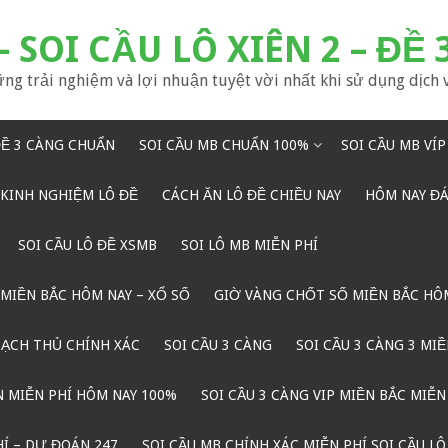
– SOI CẦU LÔ XIÊN 2 – Đ
ng trải nghiệm và lợi nhuận tuyệt vời nhất khi sử dụng dịch 
 ĐỀ 3 CÀNG CHUẨN
SOI CẦU MB CHUẨN 100%
SOI CẦU MB VÍ
KINH NGHIỆM LÔ ĐỀ
CÁCH ĂN LÔ ĐỀ CHIỀU NAY
HÔM NAY ĐÁ
SOI CẦU LÔ ĐỀ XSMB
SOI LÔ MB MIỄN PHÍ
MIỀN BẮC HÔM NAY – XỔ SỐ
GIỜ VÀNG CHỐT SỐ MIỀN BẮC HÔM
 BẠCH THỦ CHÍNH XÁC
SOI CẦU 3 CÀNG
SOI CẦU 3 CÀNG 3 MI
N MIỄN PHÍ HÔM NAY 100%
SOI CẦU 3 CÀNG VIP MIỀN BẮC MIỄN
HÍ – DỰ ĐOÁN 247
SOI CẦU MB CHÍNH XÁC MIỄN PHÍ SOI CẦU LÔ