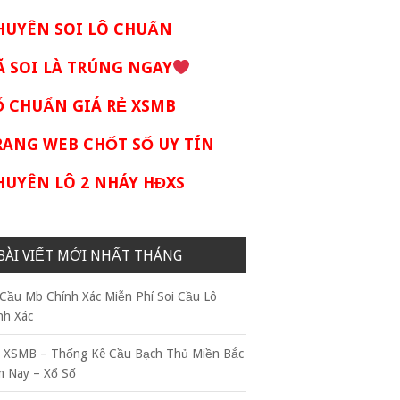
HUYÊN SOI LÔ CHUẨN
Ã SOI LÀ TRÚNG NGAY
Ố CHUẨN GIÁ RẺ XSMB
RANG WEB CHỐT SỐ UY TÍN
HUYÊN LÔ 2 NHÁY HĐXS
BÀI VIẾT MỚI NHẤT THÁNG
 Cầu Mb Chính Xác Miễn Phí Soi Cầu Lô
nh Xác
 XSMB – Thống Kê Cầu Bạch Thủ Miền Bắc
 Nay – Xổ Số