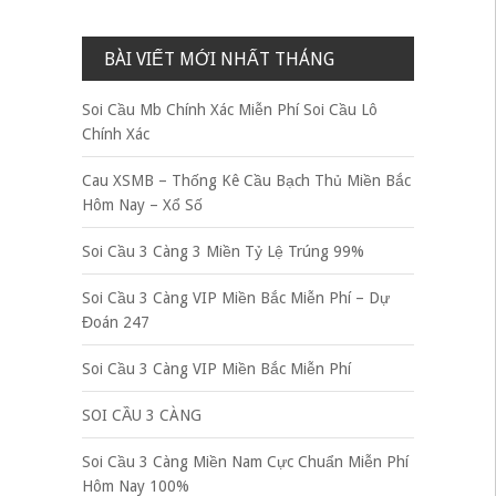
BÀI VIẾT MỚI NHẤT THÁNG
Soi Cầu Mb Chính Xác Miễn Phí Soi Cầu Lô
Chính Xác
Cau XSMB – Thống Kê Cầu Bạch Thủ Miền Bắc
Hôm Nay – Xổ Số
Soi Cầu 3 Càng 3 Miền Tỷ Lệ Trúng 99%
Soi Cầu 3 Càng VIP Miền Bắc Miễn Phí – Dự
Đoán 247
Soi Cầu 3 Càng VIP Miền Bắc Miễn Phí
SOI CẦU 3 CÀNG
Soi Cầu 3 Càng Miền Nam Cực Chuẩn Miễn Phí
Hôm Nay 100%