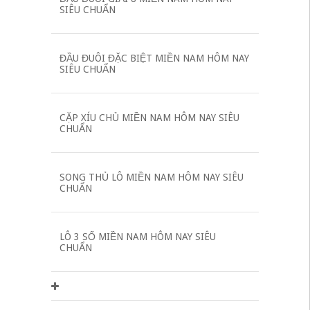
SIÊU CHUẨN
ĐẦU ĐUÔI ĐẶC BIỆT MIỀN NAM HÔM NAY
SIÊU CHUẨN
CẶP XÍU CHỦ MIỀN NAM HÔM NAY SIÊU
CHUẨN
SONG THỦ LÔ MIỀN NAM HÔM NAY SIÊU
CHUẨN
LÔ 3 SỐ MIỀN NAM HÔM NAY SIÊU
CHUẨN