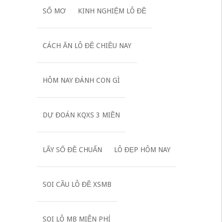
SỔ MƠ
KINH NGHIỆM LÔ ĐỀ
CÁCH ĂN LÔ ĐỀ CHIỀU NAY
HÔM NAY ĐÁNH CON GÌ
DỰ ĐOÁN KQXS 3 MIỀN
LẤY SỐ ĐỀ CHUẨN
LÔ ĐẸP HÔM NAY
SOI CẦU LÔ ĐỀ XSMB
SOI LÔ MB MIỄN PHÍ