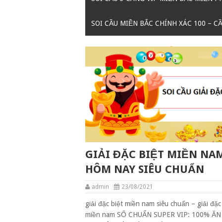
SOI CẦU MIỀN BẮC CHÍNH XÁC 100 – C
GIẢI ĐẶC BIỆT MIỀN NA
HÔM NAY SIÊU CHUẨN
admin
23/08/2021
giải đặc biệt miền nam siêu chuẩn – giải đặc
miền nam SỐ CHUẨN SUPER VIP: 100% ĂN