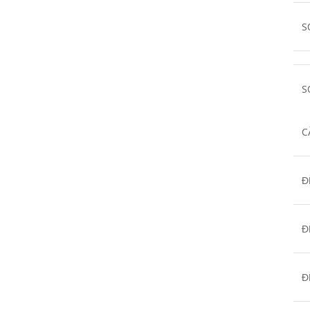
S
S
C
Đ
Đ
Đ