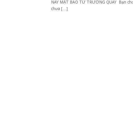
NAY MẬT BÁO TỪ TRƯỜNG QUAY Bạn chơ
chưa […]