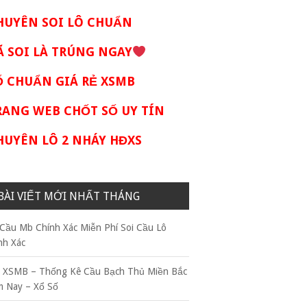
HUYÊN SOI LÔ CHUẨN
Ã SOI LÀ TRÚNG NGAY
Ố CHUẨN GIÁ RẺ XSMB
RANG WEB CHỐT SỐ UY TÍN
HUYÊN LÔ 2 NHÁY HĐXS
BÀI VIẾT MỚI NHẤT THÁNG
 Cầu Mb Chính Xác Miễn Phí Soi Cầu Lô
nh Xác
 XSMB – Thống Kê Cầu Bạch Thủ Miền Bắc
 Nay – Xổ Số