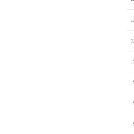
L
D
L
L
L
L