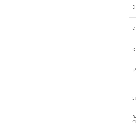
Đ
Đ
Đ
L
S
B
C