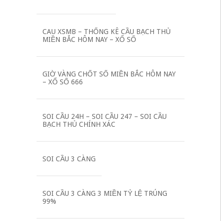
CAU XSMB – THỐNG KÊ CẦU BẠCH THỦ
MIỀN BẮC HÔM NAY – XỔ SỐ
GIỜ VÀNG CHỐT SỐ MIỀN BẮC HÔM NAY
– XỔ SỐ 666
SOI CẦU 24H – SOI CẦU 247 – SOI CẦU
BẠCH THỦ CHÍNH XÁC
SOI CẦU 3 CÀNG
SOI CẦU 3 CÀNG 3 MIỀN TỶ LỆ TRÚNG
99%