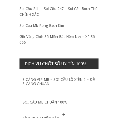
Soi Cầu 24h – Soi Cầu 247 – Soi Cầu Bạch Thủ
CHÍNH XÁC
Soi Cau Mb Rong Bach Kim
Giờ Vàng Chốt Số Miền Bắc Hôm Nay – Xổ Số
666
DỊCH VỤ CHỐT SỐ UY TÍN 100%
3 CÀNG VIP MB – SOI CẦU LÔ XIÊN 2 – ĐỀ
3 CÀNG CHUẨN
SOI CẦU MB CHUẨN 100%