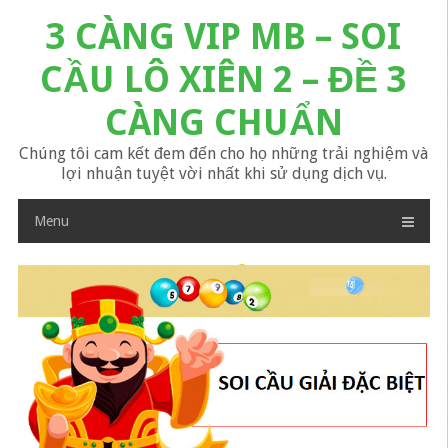
Skip
3 CÀNG VIP MB – SOI
to
content
CẦU LÔ XIÊN 2 – ĐỀ 3
CÀNG CHUẨN
Chúng tôi cam kết đem đến cho họ những trải nghiệm và
lợi nhuận tuyệt vời nhất khi sử dụng dịch vụ.
Menu