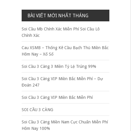
BÀI VIẾT MỚI NHẤT THÁNG
Soi Cầu Mb Chính Xác Miễn Phí Soi Cầu Lô
Chính Xác
Cau XSMB – Thống Kê Cầu Bạch Thủ Miền Bắc
Hôm Nay – Xổ Số
Soi Cầu 3 Càng 3 Miền Tỷ Lệ Trúng 99%
Soi Cầu 3 Càng VIP Miền Bắc Miễn Phí – Dự
Đoán 247
Soi Cầu 3 Càng VIP Miền Bắc Miễn Phí
SOI CẦU 3 CÀNG
Soi Cầu 3 Càng Miền Nam Cực Chuẩn Miễn Phí
Hôm Nay 100%