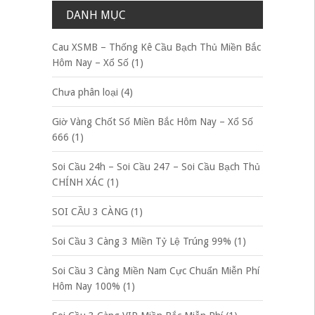
DANH MỤC
Cau XSMB – Thống Kê Cầu Bạch Thủ Miền Bắc
Hôm Nay – Xổ Số
(1)
Chưa phân loại
(4)
Giờ Vàng Chốt Số Miền Bắc Hôm Nay – Xổ Số
666
(1)
Soi Cầu 24h – Soi Cầu 247 – Soi Cầu Bạch Thủ
CHÍNH XÁC
(1)
SOI CẦU 3 CÀNG
(1)
Soi Cầu 3 Càng 3 Miền Tỷ Lệ Trúng 99%
(1)
Soi Cầu 3 Càng Miền Nam Cực Chuẩn Miễn Phí
Hôm Nay 100%
(1)