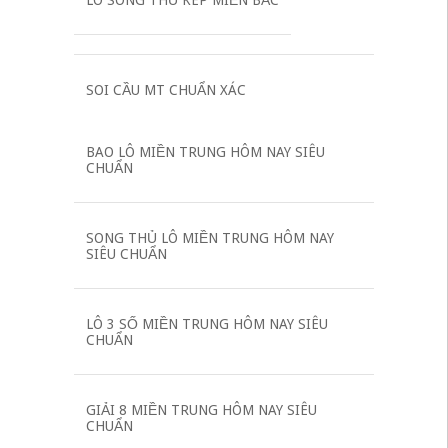
SOI CẦU MT CHUẨN XÁC
BAO LÔ MIỀN TRUNG HÔM NAY SIÊU
CHUẨN
SONG THỦ LÔ MIỀN TRUNG HÔM NAY
SIÊU CHUẨN
LÔ 3 SỐ MIỀN TRUNG HÔM NAY SIÊU
CHUẨN
GIẢI 8 MIỀN TRUNG HÔM NAY SIÊU
CHUẨN