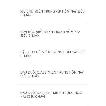
XÍU CHỦ MIỀN TRUNG VÍP HÔM NAY SIÊU
CHUẨN
GIẢI ĐẶC BIỆT MIỀN TRUNG HÔM NAY
SIÊU CHUẨN
CẶP XÍU CHỦ MIỀN TRUNG HÔM NAY SIÊU
CHUẨN
ĐẦU ĐUÔI GIẢI 8 MIỀN TRUNG HÔM NAY
SIÊU CHUẨN
ĐẦU ĐUÔI ĐẶC BIỆT MIỀN TRUNG HÔM
NAY SIÊU CHUẨN