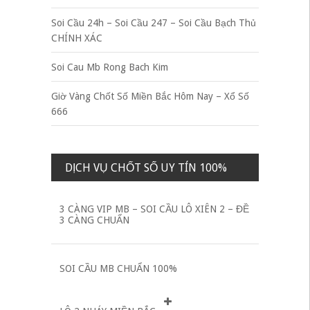
Soi Cầu 24h – Soi Cầu 247 – Soi Cầu Bạch Thủ
CHÍNH XÁC
Soi Cau Mb Rong Bach Kim
Giờ Vàng Chốt Số Miền Bắc Hôm Nay – Xổ Số
666
DỊCH VỤ CHỐT SỐ UY TÍN 100%
3 CÀNG VIP MB – SOI CẦU LÔ XIÊN 2 – ĐỀ
3 CÀNG CHUẨN
SOI CẦU MB CHUẨN 100%