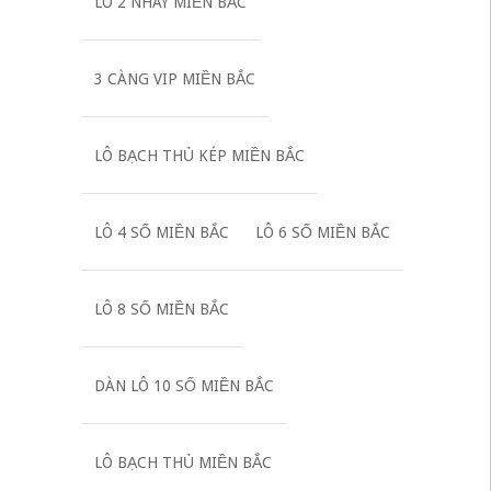
LÔ 2 NHÁY MIỀN BẮC
3 CÀNG VIP MIỀN BẮC
LÔ BẠCH THỦ KÉP MIỀN BẮC
LÔ 4 SỐ MIỀN BẮC
LÔ 6 SỐ MIỀN BẮC
LÔ 8 SỐ MIỀN BẮC
DÀN LÔ 10 SỐ MIỀN BẮC
LÔ BẠCH THỦ MIỀN BẮC