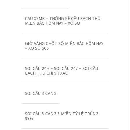
CAU XSMB – THỐNG KÊ CẦU BẠCH THỦ
MIỀN BẮC HÔM NAY – XỔ SỐ
GIỜ VÀNG CHỐT SỐ MIỀN BẮC HÔM NAY
– XỔ SỐ 666
SOI CẦU 24H – SOI CẦU 247 – SOI CẦU
BẠCH THỦ CHÍNH XÁC
SOI CẦU 3 CÀNG
SOI CẦU 3 CÀNG 3 MIỀN TỶ LỆ TRÚNG
99%