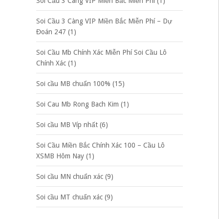
Soi Cầu 3 Càng VIP Miền Bắc Miễn Phí
(1)
Soi Cầu 3 Càng VIP Miền Bắc Miễn Phí – Dự
Đoán 247
(1)
Soi Cầu Mb Chính Xác Miễn Phí Soi Cầu Lô
Chính Xác
(1)
Soi cầu MB chuẩn 100%
(15)
Soi Cau Mb Rong Bach Kim
(1)
Soi cầu MB Víp nhất
(6)
Soi Cầu Miền Bắc Chính Xác 100 – Cầu Lô
XSMB Hôm Nay
(1)
Soi cầu MN chuẩn xác
(9)
Soi cầu MT chuẩn xác
(9)