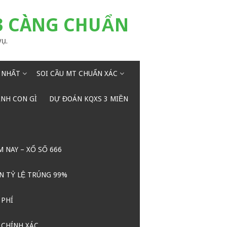
Ề 3 CÀNG CHUẨN
vụ.
P NHẤT
SOI CẦU MT CHUẨN XÁC
NH CON GÌ
DỰ ĐOÁN KQXS 3 MIỀN
 NAY – XỔ SỐ 666
ỀN TỶ LỆ TRÚNG 99%
 PHÍ
 CHÍNH XÁC