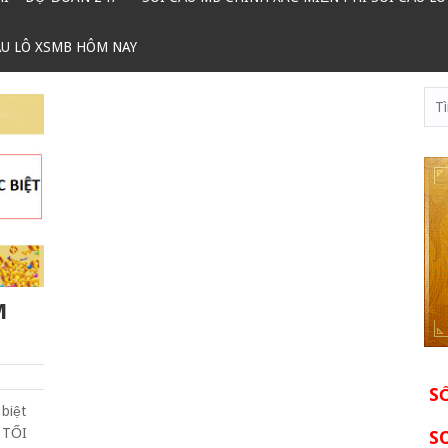
ẦU LÔ XSMB HÔM NAY
Tìm
kiế
cho
M
S
 biệt
 TỐI
S