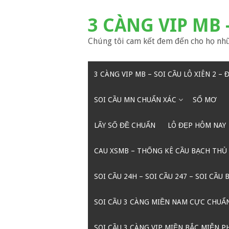
Skip
to
3 CÀNG VIP MB 
content
Chúng tôi cam kết đem đến cho họ nhữ
3 CÀNG VIP MB – SOI CẦU LÔ XIÊN 2 –
SOI CẦU MN CHUẨN XÁC
SỔ MƠ
LẤY SỐ ĐỀ CHUẨN
LÔ ĐẸP HÔM NAY
CAU XSMB – THỐNG KÊ CẦU BẠCH THỦ 
SOI CẦU 24H – SOI CẦU 247 – SOI CẦU
SOI CẦU 3 CÀNG MIỀN NAM CỰC CHUẨ
SOI CẦU 3 CÀNG VIP MIỀN BẮC MIỄN P