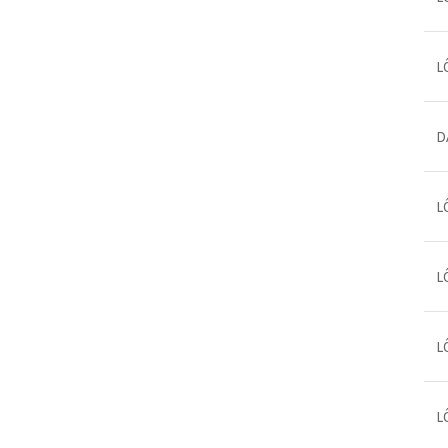
L
D
L
L
L
L