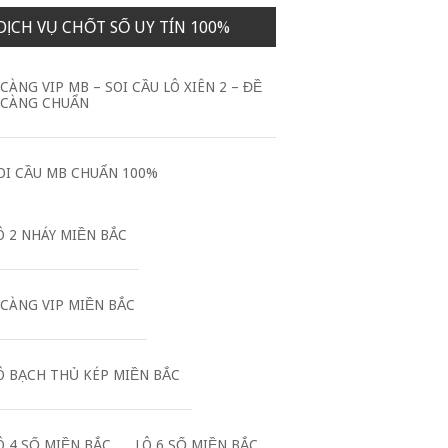
DỊCH VỤ CHỐT SỐ UY TÍN 100%
 CÀNG VIP MB – SOI CẦU LÔ XIÊN 2 – ĐỀ
 CÀNG CHUẨN
OI CẦU MB CHUẨN 100%
Ô 2 NHÁY MIỀN BẮC
 CÀNG VIP MIỀN BẮC
Ô BẠCH THỦ KÉP MIỀN BẮC
Ô 4 SỐ MIỀN BẮC
LÔ 6 SỐ MIỀN BẮC