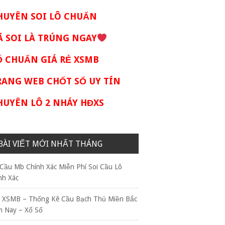
HUYÊN SOI LÔ CHUẨN
Ã SOI LÀ TRÚNG NGAY
Ố CHUẨN GIÁ RẺ XSMB
RANG WEB CHỐT SỐ UY TÍN
HUYÊN LÔ 2 NHÁY HĐXS
BÀI VIẾT MỚI NHẤT THÁNG
 Cầu Mb Chính Xác Miễn Phí Soi Cầu Lô
nh Xác
 XSMB – Thống Kê Cầu Bạch Thủ Miền Bắc
 Nay – Xổ Số