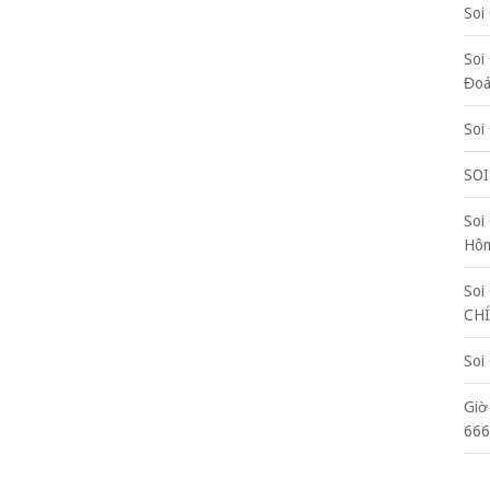
Soi
Soi
Đoá
Soi
SOI
Soi
Hô
Soi
CH
Soi
Giờ
666