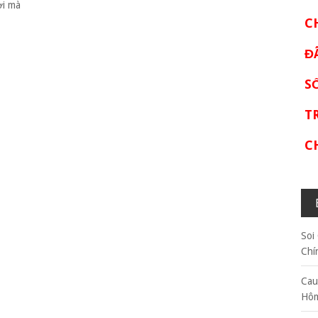
i mà
C
Đ
S
T
C
Soi
Chí
Cau
Hôm