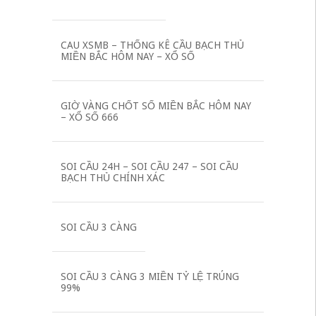
CAU XSMB – THỐNG KÊ CẦU BẠCH THỦ
MIỀN BẮC HÔM NAY – XỔ SỐ
GIỜ VÀNG CHỐT SỐ MIỀN BẮC HÔM NAY
– XỔ SỐ 666
SOI CẦU 24H – SOI CẦU 247 – SOI CẦU
BẠCH THỦ CHÍNH XÁC
SOI CẦU 3 CÀNG
SOI CẦU 3 CÀNG 3 MIỀN TỶ LỆ TRÚNG
99%