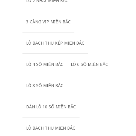
LÔ 2 NHÁY MIỀN BẮC
3 CÀNG VIP MIỀN BẮC
LÔ BẠCH THỦ KÉP MIỀN BẮC
LÔ 4 SỐ MIỀN BẮC
LÔ 6 SỐ MIỀN BẮC
LÔ 8 SỐ MIỀN BẮC
DÀN LÔ 10 SỐ MIỀN BẮC
LÔ BẠCH THỦ MIỀN BẮC