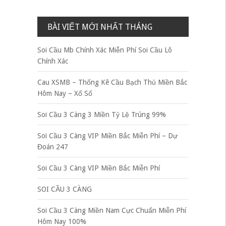
BÀI VIẾT MỚI NHẤT THÁNG
Soi Cầu Mb Chính Xác Miễn Phí Soi Cầu Lô
Chính Xác
Cau XSMB – Thống Kê Cầu Bạch Thủ Miền Bắc
Hôm Nay – Xổ Số
Soi Cầu 3 Càng 3 Miền Tỷ Lệ Trúng 99%
Soi Cầu 3 Càng VIP Miền Bắc Miễn Phí – Dự
Đoán 247
Soi Cầu 3 Càng VIP Miền Bắc Miễn Phí
SOI CẦU 3 CÀNG
Soi Cầu 3 Càng Miền Nam Cực Chuẩn Miễn Phí
Hôm Nay 100%