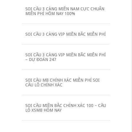
SOI CẦU 3 CÀNG MIỀN NAM CỰC CHUẨN
MIỄN PHÍ HÔM NAY 100%
SOI CẦU 3 CÀNG VIP MIỀN BẮC MIỄN PHÍ
SOI CẦU 3 CÀNG VIP MIỀN BẮC MIỄN PHÍ
– DỰ ĐOÁN 247
SOI CẦU MB CHÍNH XÁC MIỄN PHÍ SOI
CẦU LÔ CHÍNH XÁC
SOI CẦU MIỀN BẮC CHÍNH XÁC 100 – CẦU
LÔ XSMB HÔM NAY