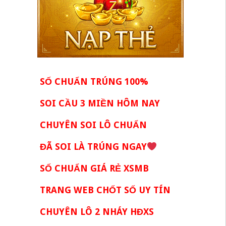
SỐ CHUẨN TRÚNG 100%
SOI CẦU 3 MIỀN HÔM NAY
CHUYÊN SOI LÔ CHUẨN
ĐÃ SOI LÀ TRÚNG NGAY
SỐ CHUẨN GIÁ RẺ XSMB
TRANG WEB CHỐT SỐ UY TÍN
CHUYÊN LÔ 2 NHÁY HĐXS