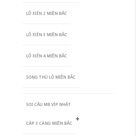
LÔ XIÊN 2 MIỀN BẮC
LÔ XIÊN 3 MIỀN BẮC
LÔ XIÊN 4 MIỀN BẮC
SONG THỦ LÔ MIỀN BẮC
SOI CẦU MB VÍP NHẤT
CẶP 3 CÀNG MIỀN BẮC