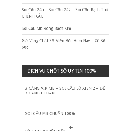
Soi Cầu 24h – Soi Cầu 247 – Soi Cầu Bạch Thủ
CHÍNH XÁC
Soi Cau Mb Rong Bach Kim
Giờ Vàng Chốt Số Miền Bắc Hôm Nay – Xổ Số
666
DỊCH VỤ CHỐT SỐ UY TÍN 100%
3 CÀNG VIP MB – SOI CẦU LÔ XIÊN 2 – ĐỀ
3 CÀNG CHUẨN
SOI CẦU MB CHUẨN 100%