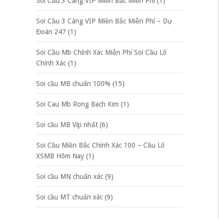
Soi Cầu 3 Càng VIP Miền Bắc Miễn Phí
(1)
Soi Cầu 3 Càng VIP Miền Bắc Miễn Phí – Dự
Đoán 247
(1)
Soi Cầu Mb Chính Xác Miễn Phí Soi Cầu Lô
Chính Xác
(1)
Soi cầu MB chuẩn 100%
(15)
Soi Cau Mb Rong Bach Kim
(1)
Soi cầu MB Víp nhất
(6)
Soi Cầu Miền Bắc Chính Xác 100 – Cầu Lô
XSMB Hôm Nay
(1)
Soi cầu MN chuẩn xác
(9)
Soi cầu MT chuẩn xác
(9)