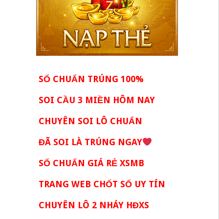
SỐ CHUẨN TRÚNG 100%
SOI CẦU 3 MIỀN HÔM NAY
CHUYÊN SOI LÔ CHUẨN
ĐÃ SOI LÀ TRÚNG NGAY
SỐ CHUẨN GIÁ RẺ XSMB
TRANG WEB CHỐT SỐ UY TÍN
CHUYÊN LÔ 2 NHÁY HĐXS