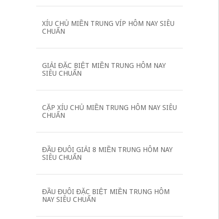
XÍU CHỦ MIỀN TRUNG VÍP HÔM NAY SIÊU
CHUẨN
GIẢI ĐẶC BIỆT MIỀN TRUNG HÔM NAY
SIÊU CHUẨN
CẶP XÍU CHỦ MIỀN TRUNG HÔM NAY SIÊU
CHUẨN
ĐẦU ĐUÔI GIẢI 8 MIỀN TRUNG HÔM NAY
SIÊU CHUẨN
ĐẦU ĐUÔI ĐẶC BIỆT MIỀN TRUNG HÔM
NAY SIÊU CHUẨN