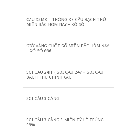
CAU XSMB – THỐNG KÊ CẦU BẠCH THỦ
MIỀN BẮC HÔM NAY – XỔ SỐ
GIỜ VÀNG CHỐT SỐ MIỀN BẮC HÔM NAY
– XỔ SỐ 666
SOI CẦU 24H – SOI CẦU 247 – SOI CẦU
BẠCH THỦ CHÍNH XÁC
SOI CẦU 3 CÀNG
SOI CẦU 3 CÀNG 3 MIỀN TỶ LỆ TRÚNG
99%