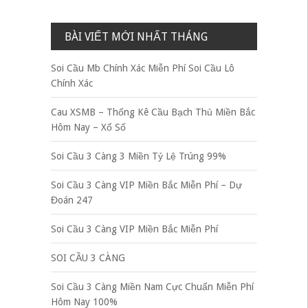
BÀI VIẾT MỚI NHẤT THÁNG
Soi Cầu Mb Chính Xác Miễn Phí Soi Cầu Lô
Chính Xác
Cau XSMB – Thống Kê Cầu Bạch Thủ Miền Bắc
Hôm Nay – Xổ Số
Soi Cầu 3 Càng 3 Miền Tỷ Lệ Trúng 99%
Soi Cầu 3 Càng VIP Miền Bắc Miễn Phí – Dự
Đoán 247
Soi Cầu 3 Càng VIP Miền Bắc Miễn Phí
SOI CẦU 3 CÀNG
Soi Cầu 3 Càng Miền Nam Cực Chuẩn Miễn Phí
Hôm Nay 100%