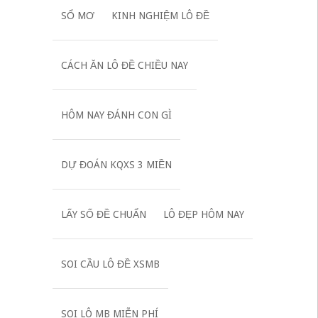
SỔ MƠ
KINH NGHIỆM LÔ ĐỀ
CÁCH ĂN LÔ ĐỀ CHIỀU NAY
HÔM NAY ĐÁNH CON GÌ
DỰ ĐOÁN KQXS 3 MIỀN
LẤY SỐ ĐỀ CHUẨN
LÔ ĐẸP HÔM NAY
SOI CẦU LÔ ĐỀ XSMB
SOI LÔ MB MIỄN PHÍ