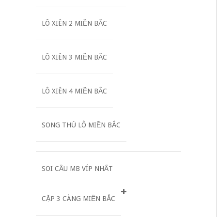
LÔ XIÊN 2 MIỀN BẮC
LÔ XIÊN 3 MIỀN BẮC
LÔ XIÊN 4 MIỀN BẮC
SONG THỦ LÔ MIỀN BẮC
SOI CẦU MB VÍP NHẤT
CẶP 3 CÀNG MIỀN BẮC