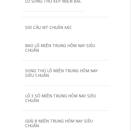
LÔ SONG THỦ KÉP MIỀN BẮC
SOI CẦU MT CHUẨN XÁC
BAO LÔ MIỀN TRUNG HÔM NAY SIÊU
CHUẨN
SONG THỦ LÔ MIỀN TRUNG HÔM NAY
SIÊU CHUẨN
LÔ 3 SỐ MIỀN TRUNG HÔM NAY SIÊU
CHUẨN
GIẢI 8 MIỀN TRUNG HÔM NAY SIÊU
CHUẨN