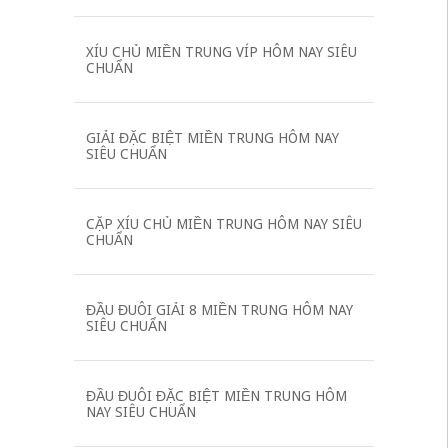
XÍU CHỦ MIỀN TRUNG VÍP HÔM NAY SIÊU
CHUẨN
GIẢI ĐẶC BIỆT MIỀN TRUNG HÔM NAY
SIÊU CHUẨN
CẶP XÍU CHỦ MIỀN TRUNG HÔM NAY SIÊU
CHUẨN
ĐẦU ĐUÔI GIẢI 8 MIỀN TRUNG HÔM NAY
SIÊU CHUẨN
ĐẦU ĐUÔI ĐẶC BIỆT MIỀN TRUNG HÔM
NAY SIÊU CHUẨN