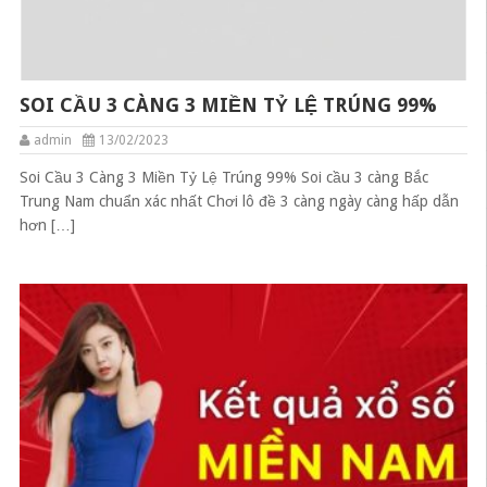
SOI CẦU 3 CÀNG 3 MIỀN TỶ LỆ TRÚNG 99%
admin
13/02/2023
Soi Cầu 3 Càng 3 Miền Tỷ Lệ Trúng 99% Soi cầu 3 càng Bắc
Trung Nam chuẩn xác nhất Chơi lô đề 3 càng ngày càng hấp dẫn
hơn […]