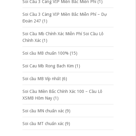
Soi Cầu 3 Càng VIP Miền Bắc Miễn Phí
(1)
Soi Cầu 3 Càng VIP Miền Bắc Miễn Phí – Dự
Đoán 247
(1)
Soi Cầu Mb Chính Xác Miễn Phí Soi Cầu Lô
Chính Xác
(1)
Soi cầu MB chuẩn 100%
(15)
Soi Cau Mb Rong Bach Kim
(1)
Soi cầu MB Víp nhất
(6)
Soi Cầu Miền Bắc Chính Xác 100 – Cầu Lô
XSMB Hôm Nay
(1)
Soi cầu MN chuẩn xác
(9)
Soi cầu MT chuẩn xác
(9)