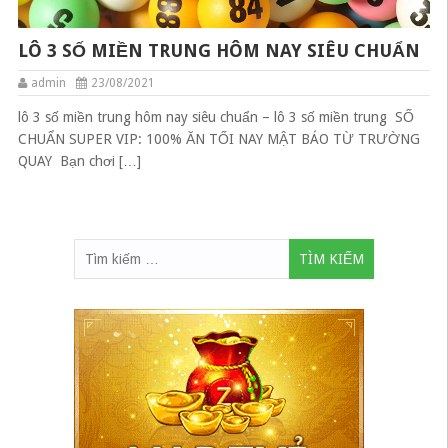
LÔ 3 SỐ MIỀN TRUNG HÔM NAY SIÊU CHUẨN
admin
23/08/2021
lô 3 số miền trung hôm nay siêu chuẩn – lô 3 số miền trung SỐ
CHUẨN SUPER VIP: 100% ĂN TỐI NAY MẬT BÁO TỪ TRƯỜNG
QUAY Bạn chơi […]
Tìm
kiếm
cho: