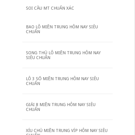
SOI CẦU MT CHUẨN XÁC
BAO LÔ MIỀN TRUNG HÔM NAY SIÊU
CHUẨN
SONG THỦ LÔ MIỀN TRUNG HÔM NAY
SIÊU CHUẨN
LÔ 3 SỐ MIỀN TRUNG HÔM NAY SIÊU
CHUẨN
GIẢI 8 MIỀN TRUNG HÔM NAY SIÊU
CHUẨN
XÍU CHỦ MIỀN TRUNG VÍP HÔM NAY SIÊU