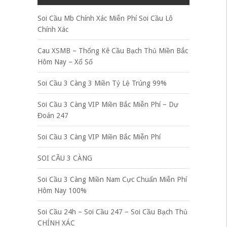
Soi Cầu Mb Chính Xác Miễn Phí Soi Cầu Lô
Chính Xác
Cau XSMB – Thống Kê Cầu Bạch Thủ Miền Bắc
Hôm Nay – Xổ Số
Soi Cầu 3 Càng 3 Miền Tỷ Lệ Trúng 99%
Soi Cầu 3 Càng VIP Miền Bắc Miễn Phí – Dự
Đoán 247
Soi Cầu 3 Càng VIP Miền Bắc Miễn Phí
SOI CẦU 3 CÀNG
Soi Cầu 3 Càng Miền Nam Cực Chuẩn Miễn Phí
Hôm Nay 100%
Soi Cầu 24h – Soi Cầu 247 – Soi Cầu Bạch Thủ
CHÍNH XÁC