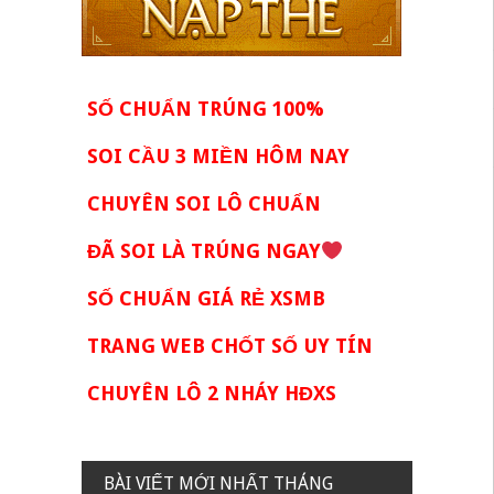
SỐ CHUẨN TRÚNG 100%
SOI CẦU 3 MIỀN HÔM NAY
CHUYÊN SOI LÔ CHUẨN
ĐÃ SOI LÀ TRÚNG NGAY
SỐ CHUẨN GIÁ RẺ XSMB
TRANG WEB CHỐT SỐ UY TÍN
CHUYÊN LÔ 2 NHÁY HĐXS
BÀI VIẾT MỚI NHẤT THÁNG