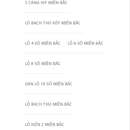
3 CÀNG VIP MIỀN BẮC
LÔ BẠCH THỦ KÉP MIỀN BẮC
LÔ 4 SỐ MIỀN BẮC
LÔ 6 SỐ MIỀN BẮC
LÔ 8 SỐ MIỀN BẮC
DÀN LÔ 10 SỐ MIỀN BẮC
LÔ BẠCH THỦ MIỀN BẮC
LÔ XIÊN 2 MIỀN BẮC