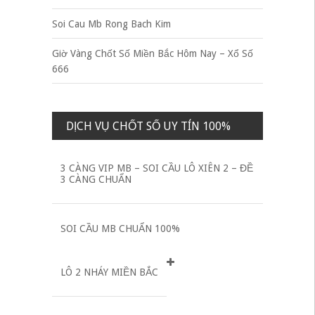
Soi Cau Mb Rong Bach Kim
Giờ Vàng Chốt Số Miền Bắc Hôm Nay – Xổ Số
666
DỊCH VỤ CHỐT SỐ UY TÍN 100%
3 CÀNG VIP MB – SOI CẦU LÔ XIÊN 2 – ĐỀ
3 CÀNG CHUẨN
SOI CẦU MB CHUẨN 100%
LÔ 2 NHÁY MIỀN BẮC