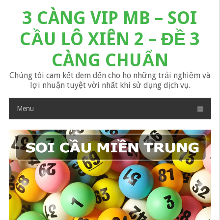
Skip
3 CÀNG VIP MB – SOI
to
content
CẦU LÔ XIÊN 2 – ĐỀ 3
CÀNG CHUẨN
Chúng tôi cam kết đem đến cho họ những trải nghiệm và
lợi nhuận tuyệt vời nhất khi sử dụng dịch vụ.
Menu