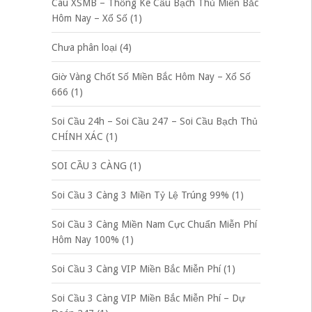
Cau XSMB – Thống Kê Cầu Bạch Thủ Miền Bắc
Hôm Nay – Xổ Số
(1)
Chưa phân loại
(4)
Giờ Vàng Chốt Số Miền Bắc Hôm Nay – Xổ Số
666
(1)
Soi Cầu 24h – Soi Cầu 247 – Soi Cầu Bạch Thủ
CHÍNH XÁC
(1)
SOI CẦU 3 CÀNG
(1)
Soi Cầu 3 Càng 3 Miền Tỷ Lệ Trúng 99%
(1)
Soi Cầu 3 Càng Miền Nam Cực Chuẩn Miễn Phí
Hôm Nay 100%
(1)
Soi Cầu 3 Càng VIP Miền Bắc Miễn Phí
(1)
Soi Cầu 3 Càng VIP Miền Bắc Miễn Phí – Dự