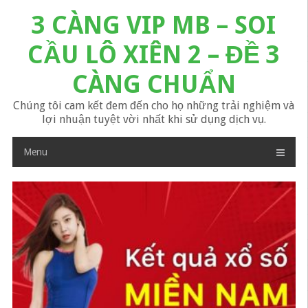
Skip
3 CÀNG VIP MB – SOI
to
content
CẦU LÔ XIÊN 2 – ĐỀ 3
CÀNG CHUẨN
Chúng tôi cam kết đem đến cho họ những trải nghiệm và
lợi nhuận tuyệt vời nhất khi sử dụng dịch vụ.
Menu