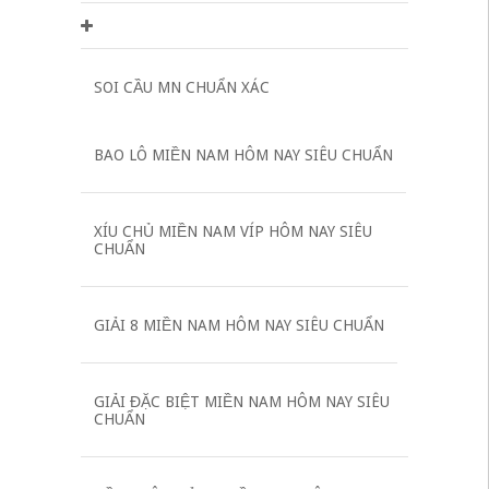
SOI CẦU MN CHUẨN XÁC
BAO LÔ MIỀN NAM HÔM NAY SIÊU CHUẨN
XÍU CHỦ MIỀN NAM VÍP HÔM NAY SIÊU
CHUẨN
GIẢI 8 MIỀN NAM HÔM NAY SIÊU CHUẨN
GIẢI ĐẶC BIỆT MIỀN NAM HÔM NAY SIÊU
CHUẨN