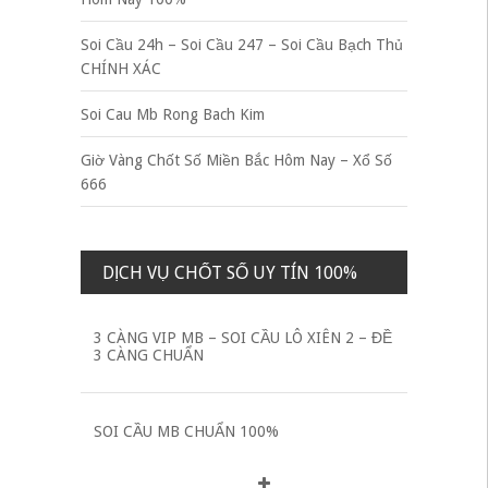
Soi Cầu 24h – Soi Cầu 247 – Soi Cầu Bạch Thủ
CHÍNH XÁC
Soi Cau Mb Rong Bach Kim
Giờ Vàng Chốt Số Miền Bắc Hôm Nay – Xổ Số
666
DỊCH VỤ CHỐT SỐ UY TÍN 100%
3 CÀNG VIP MB – SOI CẦU LÔ XIÊN 2 – ĐỀ
3 CÀNG CHUẨN
SOI CẦU MB CHUẨN 100%