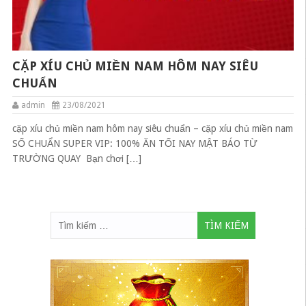
CẶP XÍU CHỦ MIỀN NAM HÔM NAY SIÊU
CHUẨN
admin
23/08/2021
cặp xíu chủ miền nam hôm nay siêu chuẩn – cặp xíu chủ miền nam
SỐ CHUẨN SUPER VIP: 100% ĂN TỐI NAY MẬT BÁO TỪ
TRƯỜNG QUAY Bạn chơi […]
Tìm
kiếm
cho: