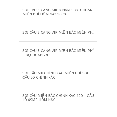
SOI CẦU 3 CÀNG MIỀN NAM CỰC CHUẨN
MIỄN PHÍ HÔM NAY 100%
SOI CẦU 3 CÀNG VIP MIỀN BẮC MIỄN PHÍ
SOI CẦU 3 CÀNG VIP MIỀN BẮC MIỄN PHÍ
– DỰ ĐOÁN 247
SOI CẦU MB CHÍNH XÁC MIỄN PHÍ SOI
CẦU LÔ CHÍNH XÁC
SOI CẦU MIỀN BẮC CHÍNH XÁC 100 – CẦU
LÔ XSMB HÔM NAY