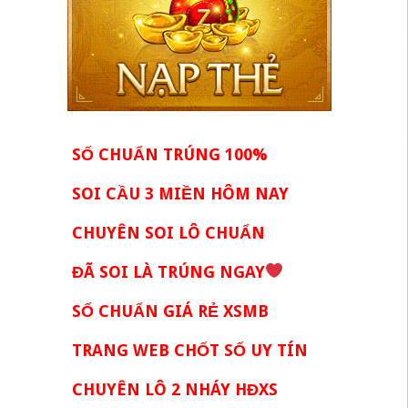
SỐ CHUẨN TRÚNG 100%
SOI CẦU 3 MIỀN HÔM NAY
CHUYÊN SOI LÔ CHUẨN
ĐÃ SOI LÀ TRÚNG NGAY
SỐ CHUẨN GIÁ RẺ XSMB
TRANG WEB CHỐT SỐ UY TÍN
CHUYÊN LÔ 2 NHÁY HĐXS