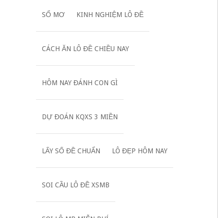
SỔ MƠ
KINH NGHIỆM LÔ ĐỀ
CÁCH ĂN LÔ ĐỀ CHIỀU NAY
HÔM NAY ĐÁNH CON GÌ
DỰ ĐOÁN KQXS 3 MIỀN
LẤY SỐ ĐỀ CHUẨN
LÔ ĐẸP HÔM NAY
SOI CẦU LÔ ĐỀ XSMB