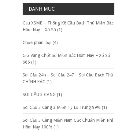
DANH MỤC
Cau XSMB – Thống Kê Cầu Bạch Thủ Miền Bắc
Hôm Nay – Xổ Số
(1)
Chưa phân loại
(4)
Giờ Vàng Chốt Số Miền Bắc Hôm Nay – Xổ Số
666
(1)
Soi Cầu 24h – Soi Cầu 247 – Soi Cầu Bạch Thủ
CHÍNH XÁC
(1)
SOI CẦU 3 CÀNG
(1)
Soi Cầu 3 Càng 3 Miền Tỷ Lệ Trúng 99%
(1)
Soi Cầu 3 Càng Miền Nam Cực Chuẩn Miễn Phí
Hôm Nay 100%
(1)