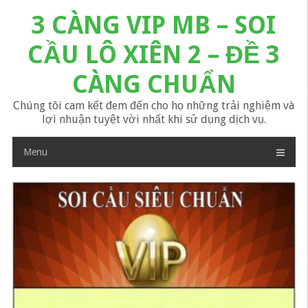
Skip
3 CÀNG VIP MB – SOI
to
content
CẦU LÔ XIÊN 2 – ĐỀ 3
CÀNG CHUẨN
Chúng tôi cam kết đem đến cho họ những trải nghiệm và
lợi nhuận tuyệt vời nhất khi sử dụng dịch vụ.
Menu