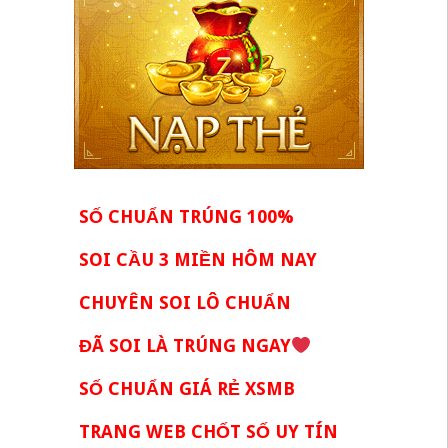
SỐ CHUẨN TRÚNG 100%
SOI CẦU 3 MIỀN HÔM NAY
CHUYÊN SOI LÔ CHUẨN
ĐÃ SOI LÀ TRÚNG NGAY
SỐ CHUẨN GIÁ RẺ XSMB
TRANG WEB CHỐT SỐ UY TÍN