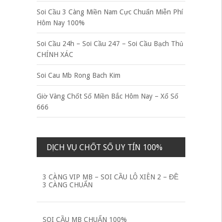
Soi Cầu 3 Càng Miền Nam Cực Chuẩn Miễn Phí
Hôm Nay 100%
Soi Cầu 24h – Soi Cầu 247 – Soi Cầu Bạch Thủ
CHÍNH XÁC
Soi Cau Mb Rong Bach Kim
Giờ Vàng Chốt Số Miền Bắc Hôm Nay – Xổ Số
666
DỊCH VỤ CHỐT SỐ UY TÍN 100%
3 CÀNG VIP MB – SOI CẦU LÔ XIÊN 2 – ĐỀ
3 CÀNG CHUẨN
SOI CẦU MB CHUẨN 100%