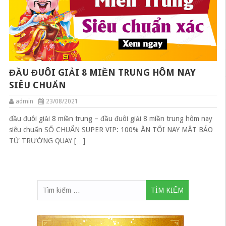
ĐẦU ĐUÔI GIẢI 8 MIỀN TRUNG HÔM NAY
SIÊU CHUẨN
admin
23/08/2021
đầu đuôi giải 8 miền trung – đầu đuôi giải 8 miền trung hôm nay
siêu chuẩn SỐ CHUẨN SUPER VIP: 100% ĂN TỐI NAY MẬT BÁO
TỪ TRƯỜNG QUAY […]
Tìm
kiếm
cho: