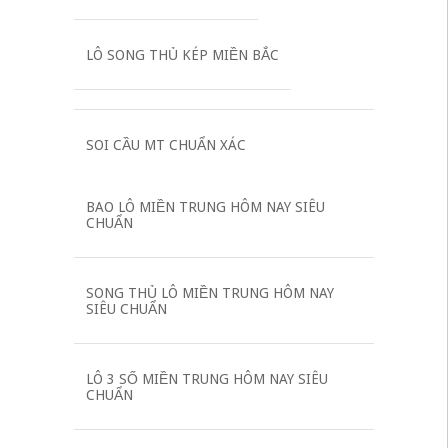
LÔ SONG THỦ KÉP MIỀN BẮC
SOI CẦU MT CHUẨN XÁC
BAO LÔ MIỀN TRUNG HÔM NAY SIÊU
CHUẨN
SONG THỦ LÔ MIỀN TRUNG HÔM NAY
SIÊU CHUẨN
LÔ 3 SỐ MIỀN TRUNG HÔM NAY SIÊU
CHUẨN