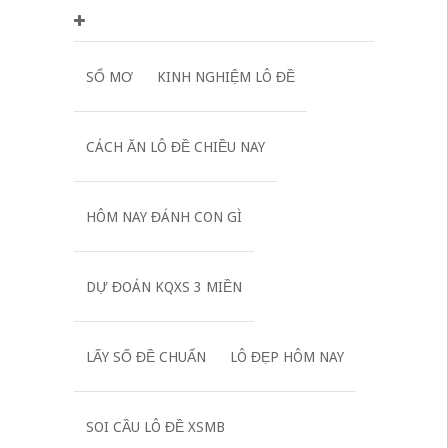
SỔ MƠ
KINH NGHIỆM LÔ ĐỀ
CÁCH ĂN LÔ ĐỀ CHIỀU NAY
HÔM NAY ĐÁNH CON GÌ
DỰ ĐOÁN KQXS 3 MIỀN
LẤY SỐ ĐỀ CHUẨN
LÔ ĐẸP HÔM NAY
SOI CẦU LÔ ĐỀ XSMB