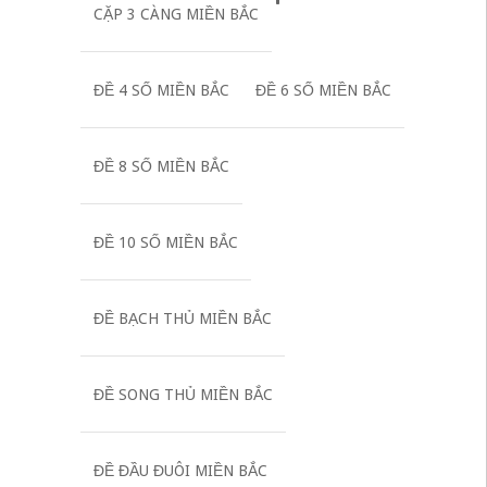
CẶP 3 CÀNG MIỀN BẮC
ĐỀ 4 SỐ MIỀN BẮC
ĐỀ 6 SỐ MIỀN BẮC
ĐỀ 8 SỐ MIỀN BẮC
ĐỀ 10 SỐ MIỀN BẮC
ĐỀ BẠCH THỦ MIỀN BẮC
ĐỀ SONG THỦ MIỀN BẮC
ĐỀ ĐẦU ĐUÔI MIỀN BẮC