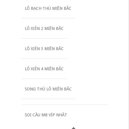
LÔ BẠCH THỦ MIỀN BẮC
LÔ XIÊN 2 MIỀN BẮC
LÔ XIÊN 3 MIỀN BẮC
LÔ XIÊN 4 MIỀN BẮC
SONG THỦ LÔ MIỀN BẮC
SOI CẦU MB VÍP NHẤT