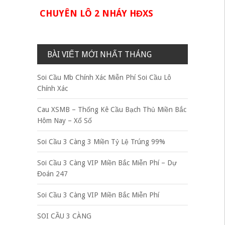
CHUYÊN LÔ 2 NHÁY HĐXS
BÀI VIẾT MỚI NHẤT THÁNG
Soi Cầu Mb Chính Xác Miễn Phí Soi Cầu Lô
Chính Xác
Cau XSMB – Thống Kê Cầu Bạch Thủ Miền Bắc
Hôm Nay – Xổ Số
Soi Cầu 3 Càng 3 Miền Tỷ Lệ Trúng 99%
Soi Cầu 3 Càng VIP Miền Bắc Miễn Phí – Dự
Đoán 247
Soi Cầu 3 Càng VIP Miền Bắc Miễn Phí
SOI CẦU 3 CÀNG