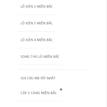
LÔ XIÊN 2 MIỀN BẮC
LÔ XIÊN 3 MIỀN BẮC
LÔ XIÊN 4 MIỀN BẮC
SONG THỦ LÔ MIỀN BẮC
SOI CẦU MB VÍP NHẤT
CẶP 3 CÀNG MIỀN BẮC