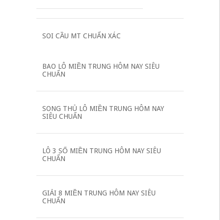
SOI CẦU MT CHUẨN XÁC
BAO LÔ MIỀN TRUNG HÔM NAY SIÊU
CHUẨN
SONG THỦ LÔ MIỀN TRUNG HÔM NAY
SIÊU CHUẨN
LÔ 3 SỐ MIỀN TRUNG HÔM NAY SIÊU
CHUẨN
GIẢI 8 MIỀN TRUNG HÔM NAY SIÊU
CHUẨN