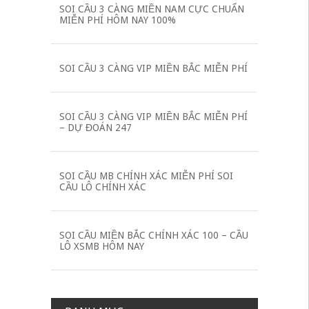
SOI CẦU 3 CÀNG MIỀN NAM CỰC CHUẨN
MIỄN PHÍ HÔM NAY 100%
SOI CẦU 3 CÀNG VIP MIỀN BẮC MIỄN PHÍ
SOI CẦU 3 CÀNG VIP MIỀN BẮC MIỄN PHÍ
– DỰ ĐOÁN 247
SOI CẦU MB CHÍNH XÁC MIỄN PHÍ SOI
CẦU LÔ CHÍNH XÁC
SOI CẦU MIỀN BẮC CHÍNH XÁC 100 – CẦU
LÔ XSMB HÔM NAY