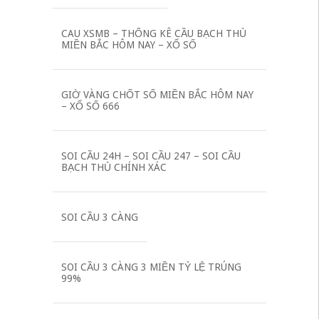
CAU XSMB – THỐNG KÊ CẦU BẠCH THỦ
MIỀN BẮC HÔM NAY – XỔ SỐ
GIỜ VÀNG CHỐT SỐ MIỀN BẮC HÔM NAY
– XỔ SỐ 666
SOI CẦU 24H – SOI CẦU 247 – SOI CẦU
BẠCH THỦ CHÍNH XÁC
SOI CẦU 3 CÀNG
SOI CẦU 3 CÀNG 3 MIỀN TỶ LỆ TRÚNG
99%