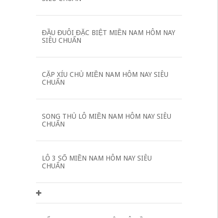
ĐẦU ĐUÔI ĐẶC BIỆT MIỀN NAM HÔM NAY
SIÊU CHUẨN
CẶP XÍU CHỦ MIỀN NAM HÔM NAY SIÊU
CHUẨN
SONG THỦ LÔ MIỀN NAM HÔM NAY SIÊU
CHUẨN
LÔ 3 SỐ MIỀN NAM HÔM NAY SIÊU
CHUẨN