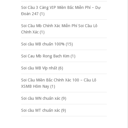
Soi Cầu 3 Càng VIP Miền Bắc Miễn Phí – Dự
Đoán 247
(1)
Soi Cầu Mb Chính Xác Miễn Phí Soi Cầu Lô
Chính Xác
(1)
Soi cầu MB chuẩn 100%
(15)
Soi Cau Mb Rong Bach Kim
(1)
Soi cầu MB Víp nhất
(6)
Soi Cầu Miền Bắc Chính Xác 100 – Cầu Lô
XSMB Hôm Nay
(1)
Soi cầu MN chuẩn xác
(9)
Soi cầu MT chuẩn xác
(9)