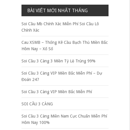
BÀI VIẾT MỚI NHẤT THÁNG
Soi Cầu Mb Chính Xác Miễn Phí Soi Cầu Lô
Chính Xác
Cau XSMB – Thống Kê Cầu Bạch Thủ Miền Bắc
Hôm Nay – Xổ Số
Soi Cầu 3 Càng 3 Miền Tỷ Lệ Trúng 99%
Soi Cầu 3 Càng VIP Miền Bắc Miễn Phí – Dự
Đoán 247
Soi Cầu 3 Càng VIP Miền Bắc Miễn Phí
SOI CẦU 3 CÀNG
Soi Cầu 3 Càng Miền Nam Cực Chuẩn Miễn Phí
Hôm Nay 100%