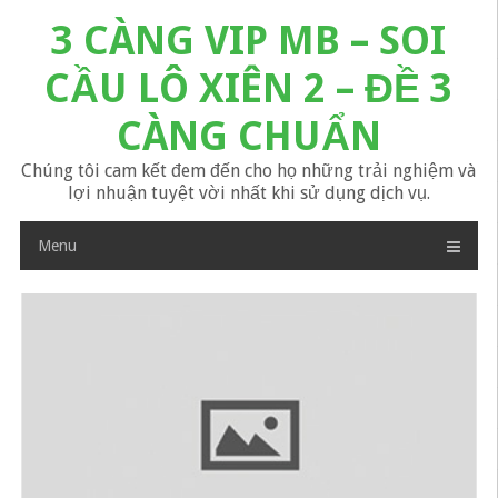
Skip
3 CÀNG VIP MB – SOI
to
content
CẦU LÔ XIÊN 2 – ĐỀ 3
CÀNG CHUẨN
Chúng tôi cam kết đem đến cho họ những trải nghiệm và
lợi nhuận tuyệt vời nhất khi sử dụng dịch vụ.
Menu