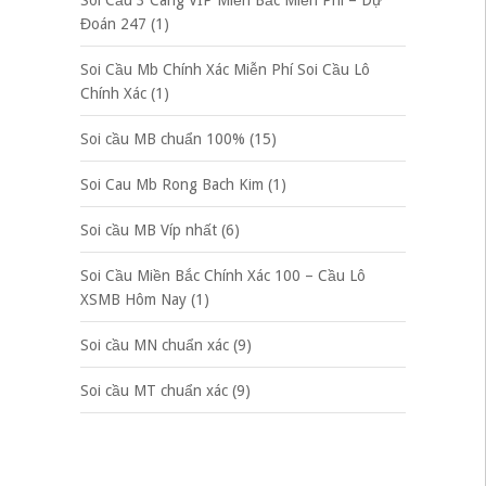
Soi Cầu 3 Càng VIP Miền Bắc Miễn Phí – Dự
Đoán 247
(1)
Soi Cầu Mb Chính Xác Miễn Phí Soi Cầu Lô
Chính Xác
(1)
Soi cầu MB chuẩn 100%
(15)
Soi Cau Mb Rong Bach Kim
(1)
Soi cầu MB Víp nhất
(6)
Soi Cầu Miền Bắc Chính Xác 100 – Cầu Lô
XSMB Hôm Nay
(1)
Soi cầu MN chuẩn xác
(9)
Soi cầu MT chuẩn xác
(9)