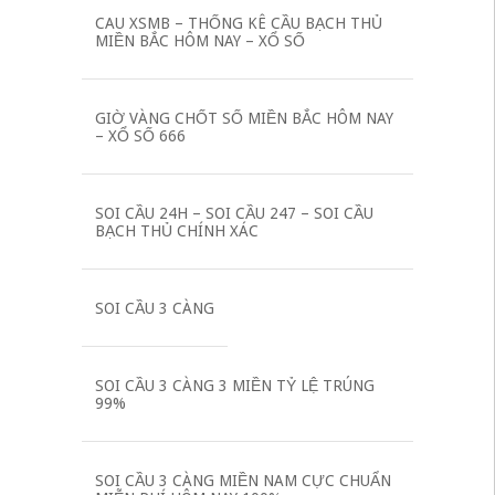
CAU XSMB – THỐNG KÊ CẦU BẠCH THỦ
MIỀN BẮC HÔM NAY – XỔ SỐ
GIỜ VÀNG CHỐT SỐ MIỀN BẮC HÔM NAY
– XỔ SỐ 666
SOI CẦU 24H – SOI CẦU 247 – SOI CẦU
BẠCH THỦ CHÍNH XÁC
SOI CẦU 3 CÀNG
SOI CẦU 3 CÀNG 3 MIỀN TỶ LỆ TRÚNG
99%
SOI CẦU 3 CÀNG MIỀN NAM CỰC CHUẨN