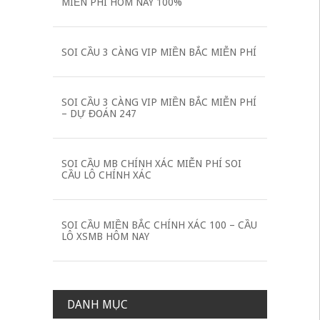
MIỄN PHÍ HÔM NAY 100%
SOI CẦU 3 CÀNG VIP MIỀN BẮC MIỄN PHÍ
SOI CẦU 3 CÀNG VIP MIỀN BẮC MIỄN PHÍ
– DỰ ĐOÁN 247
SOI CẦU MB CHÍNH XÁC MIỄN PHÍ SOI
CẦU LÔ CHÍNH XÁC
SOI CẦU MIỀN BẮC CHÍNH XÁC 100 – CẦU
LÔ XSMB HÔM NAY
DANH MỤC