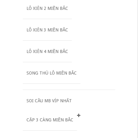
LÔ XIÊN 2 MIỀN BẮC
LÔ XIÊN 3 MIỀN BẮC
LÔ XIÊN 4 MIỀN BẮC
SONG THỦ LÔ MIỀN BẮC
SOI CẦU MB VÍP NHẤT
CẶP 3 CÀNG MIỀN BẮC