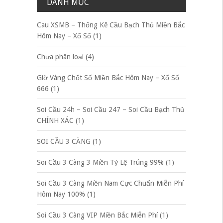
DANH MỤC
Cau XSMB – Thống Kê Cầu Bạch Thủ Miền Bắc
Hôm Nay – Xổ Số
(1)
Chưa phân loại
(4)
Giờ Vàng Chốt Số Miền Bắc Hôm Nay – Xổ Số
666
(1)
Soi Cầu 24h – Soi Cầu 247 – Soi Cầu Bạch Thủ
CHÍNH XÁC
(1)
SOI CẦU 3 CÀNG
(1)
Soi Cầu 3 Càng 3 Miền Tỷ Lệ Trúng 99%
(1)
Soi Cầu 3 Càng Miền Nam Cực Chuẩn Miễn Phí
Hôm Nay 100%
(1)
Soi Cầu 3 Càng VIP Miền Bắc Miễn Phí
(1)