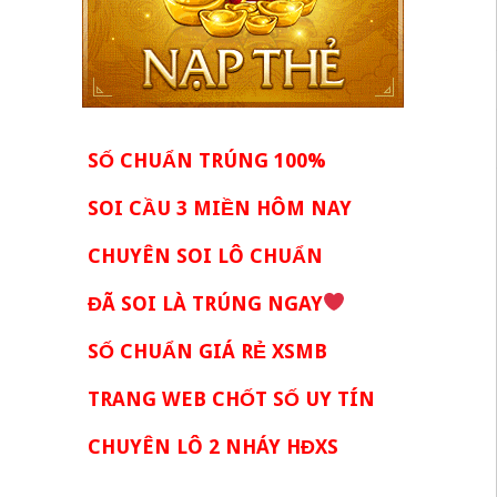
SỐ CHUẨN TRÚNG 100%
SOI CẦU 3 MIỀN HÔM NAY
CHUYÊN SOI LÔ CHUẨN
ĐÃ SOI LÀ TRÚNG NGAY
SỐ CHUẨN GIÁ RẺ XSMB
TRANG WEB CHỐT SỐ UY TÍN
CHUYÊN LÔ 2 NHÁY HĐXS