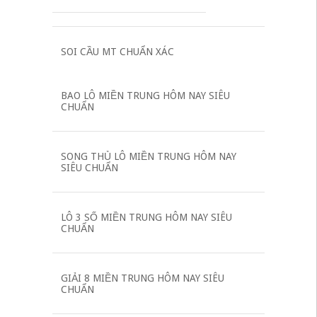
SOI CẦU MT CHUẨN XÁC
BAO LÔ MIỀN TRUNG HÔM NAY SIÊU
CHUẨN
SONG THỦ LÔ MIỀN TRUNG HÔM NAY
SIÊU CHUẨN
LÔ 3 SỐ MIỀN TRUNG HÔM NAY SIÊU
CHUẨN
GIẢI 8 MIỀN TRUNG HÔM NAY SIÊU
CHUẨN