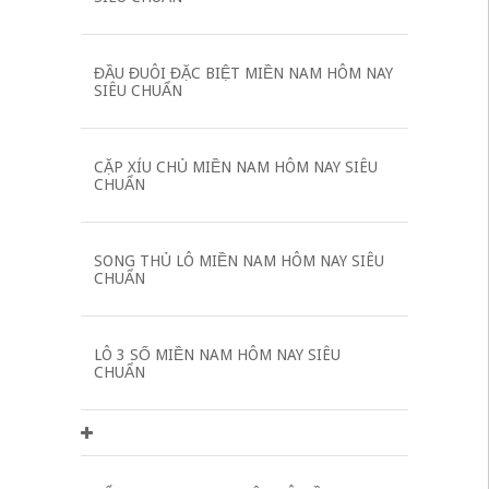
ĐẦU ĐUÔI ĐẶC BIỆT MIỀN NAM HÔM NAY
SIÊU CHUẨN
CẶP XÍU CHỦ MIỀN NAM HÔM NAY SIÊU
CHUẨN
SONG THỦ LÔ MIỀN NAM HÔM NAY SIÊU
CHUẨN
LÔ 3 SỐ MIỀN NAM HÔM NAY SIÊU
CHUẨN