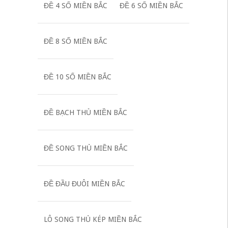
ĐỀ 4 SỐ MIỀN BẮC
ĐỀ 6 SỐ MIỀN BẮC
ĐỀ 8 SỐ MIỀN BẮC
ĐỀ 10 SỐ MIỀN BẮC
ĐỀ BẠCH THỦ MIỀN BẮC
ĐỀ SONG THỦ MIỀN BẮC
ĐỀ ĐẦU ĐUÔI MIỀN BẮC
LÔ SONG THỦ KÉP MIỀN BẮC