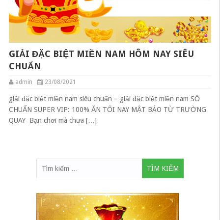
GIẢI ĐẶC BIỆT MIỀN NAM HÔM NAY SIÊU
CHUẨN
admin
23/08/2021
giải đặc biệt miền nam siêu chuẩn – giải đặc biệt miền nam SỐ
CHUẨN SUPER VIP: 100% ĂN TỐI NAY MẬT BÁO TỪ TRƯỜNG
QUAY Bạn chơi mà chưa […]
Tìm
kiếm
cho: