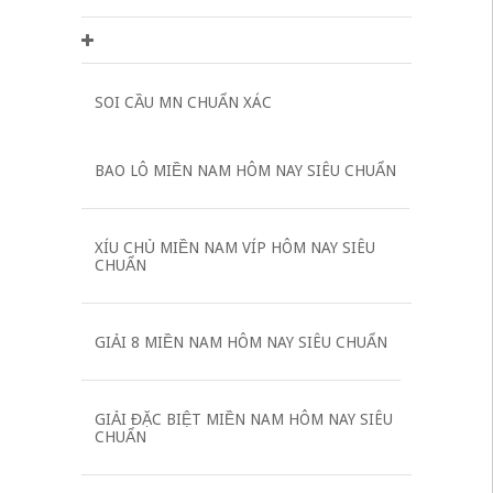
SOI CẦU MN CHUẨN XÁC
BAO LÔ MIỀN NAM HÔM NAY SIÊU CHUẨN
XÍU CHỦ MIỀN NAM VÍP HÔM NAY SIÊU
CHUẨN
GIẢI 8 MIỀN NAM HÔM NAY SIÊU CHUẨN
GIẢI ĐẶC BIỆT MIỀN NAM HÔM NAY SIÊU
CHUẨN