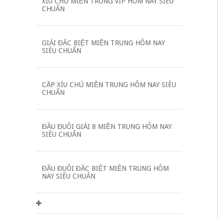
XÍU CHỦ MIỀN TRUNG VÍP HÔM NAY SIÊU
CHUẨN
GIẢI ĐẶC BIỆT MIỀN TRUNG HÔM NAY
SIÊU CHUẨN
CẶP XÍU CHỦ MIỀN TRUNG HÔM NAY SIÊU
CHUẨN
ĐẦU ĐUÔI GIẢI 8 MIỀN TRUNG HÔM NAY
SIÊU CHUẨN
ĐẦU ĐUÔI ĐẶC BIỆT MIỀN TRUNG HÔM
NAY SIÊU CHUẨN