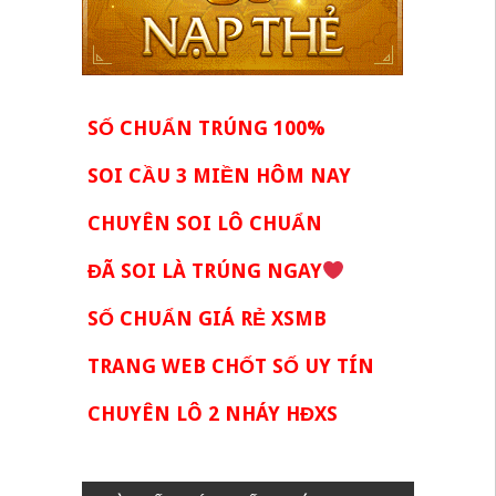
SỐ CHUẨN TRÚNG 100%
SOI CẦU 3 MIỀN HÔM NAY
CHUYÊN SOI LÔ CHUẨN
ĐÃ SOI LÀ TRÚNG NGAY
SỐ CHUẨN GIÁ RẺ XSMB
TRANG WEB CHỐT SỐ UY TÍN
CHUYÊN LÔ 2 NHÁY HĐXS