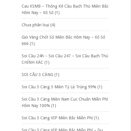
Cau XSMB – Thống Kê Cầu Bạch Thủ Miền Bắc
Hôm Nay – Xổ Số
(1)
Chưa phân loại
(4)
Giờ Vàng Chốt Số Miền Bắc Hôm Nay – Xổ Số
666
(1)
Soi Cầu 24h – Soi Cầu 247 – Soi Cầu Bạch Thủ
CHÍNH XÁC
(1)
SOI CẦU 3 CÀNG
(1)
Soi Cầu 3 Càng 3 Miền Tỷ Lệ Trúng 99%
(1)
Soi Cầu 3 Càng Miền Nam Cực Chuẩn Miễn Phí
Hôm Nay 100%
(1)
Soi Cầu 3 Càng VIP Miền Bắc Miễn Phí
(1)
Soi Cầu 3 Càng VIP Miền Bắc Miễn Phí – Dự