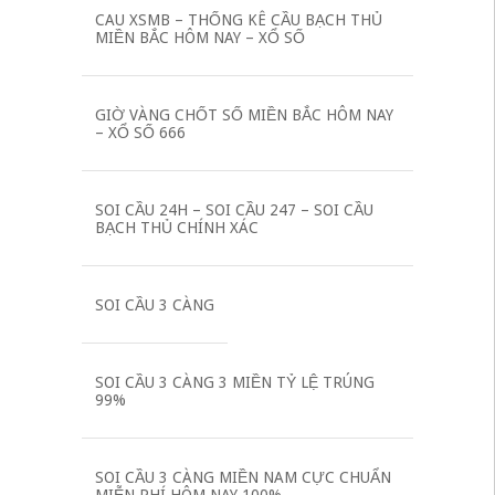
CAU XSMB – THỐNG KÊ CẦU BẠCH THỦ
MIỀN BẮC HÔM NAY – XỔ SỐ
GIỜ VÀNG CHỐT SỐ MIỀN BẮC HÔM NAY
– XỔ SỐ 666
SOI CẦU 24H – SOI CẦU 247 – SOI CẦU
BẠCH THỦ CHÍNH XÁC
SOI CẦU 3 CÀNG
SOI CẦU 3 CÀNG 3 MIỀN TỶ LỆ TRÚNG
99%
SOI CẦU 3 CÀNG MIỀN NAM CỰC CHUẨN
MIỄN PHÍ HÔM NAY 100%