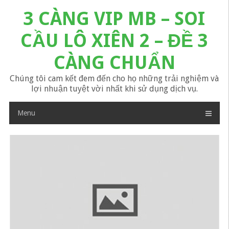
Skip
3 CÀNG VIP MB – SOI
to
content
CẦU LÔ XIÊN 2 – ĐỀ 3
CÀNG CHUẨN
Chúng tôi cam kết đem đến cho họ những trải nghiệm và
lợi nhuận tuyệt vời nhất khi sử dụng dịch vụ.
Menu