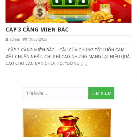
CẶP 3 CÀNG MIỀN BẮC
admin
19/03/2023
CẶP 3 CÀNG MIỀN BẮC – CẦU CỦA CHÚNG TÔI LUÔN CAM
KẾT CHUẨN NHẤT. CHI PHÍ CAO NHƯNG MANG LẠI HIỆU QUẢ
CAO CHO CÁC BẠN CHƠI TO. “ĐỪNG […]
Tìm
kiếm
cho: