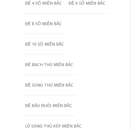
ĐỀ 4 SỐ MIỀN BẮC
ĐỀ 6 SỐ MIỀN BẮC
ĐỀ 8 SỐ MIỀN BẮC
ĐỀ 10 SỐ MIỀN BẮC
ĐỀ BẠCH THỦ MIỀN BẮC
ĐỀ SONG THỦ MIỀN BẮC
ĐỀ ĐẦU ĐUÔI MIỀN BẮC
LÔ SONG THỦ KÉP MIỀN BẮC