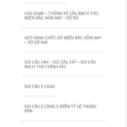
CAU XSMB – THỐNG KÊ CẦU BẠCH THỦ
MIỀN BẮC HÔM NAY – XỔ SỐ
GIỜ VÀNG CHỐT SỐ MIỀN BẮC HÔM NAY
– XỔ SỐ 666
SOI CẦU 24H – SOI CẦU 247 – SOI CẦU
BẠCH THỦ CHÍNH XÁC
SOI CẦU 3 CÀNG
SOI CẦU 3 CÀNG 3 MIỀN TỶ LỆ TRÚNG
99%