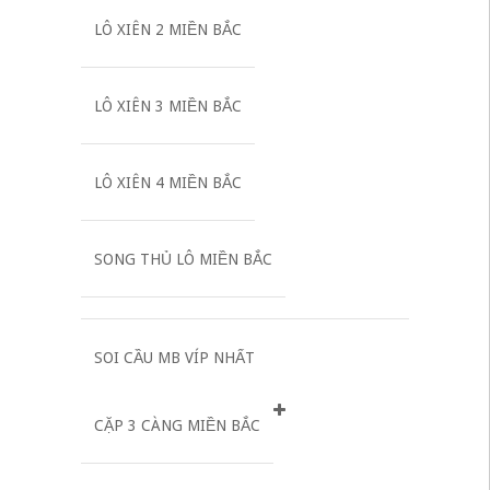
LÔ XIÊN 2 MIỀN BẮC
LÔ XIÊN 3 MIỀN BẮC
LÔ XIÊN 4 MIỀN BẮC
SONG THỦ LÔ MIỀN BẮC
SOI CẦU MB VÍP NHẤT
CẶP 3 CÀNG MIỀN BẮC