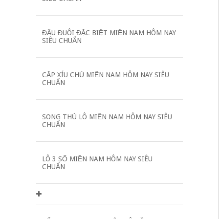
ĐẦU ĐUÔI ĐẶC BIỆT MIỀN NAM HÔM NAY
SIÊU CHUẨN
CẶP XÍU CHỦ MIỀN NAM HÔM NAY SIÊU
CHUẨN
SONG THỦ LÔ MIỀN NAM HÔM NAY SIÊU
CHUẨN
LÔ 3 SỐ MIỀN NAM HÔM NAY SIÊU
CHUẨN