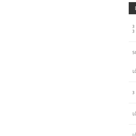
3
3
S
L
3
L
L