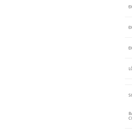
Đ
Đ
Đ
L
S
B
C