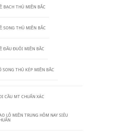
Ề BẠCH THỦ MIỀN BẮC
Ề SONG THỦ MIỀN BẮC
Ề ĐẦU ĐUÔI MIỀN BẮC
Ô SONG THỦ KÉP MIỀN BẮC
OI CẦU MT CHUẨN XÁC
AO LÔ MIỀN TRUNG HÔM NAY SIÊU
HUẨN