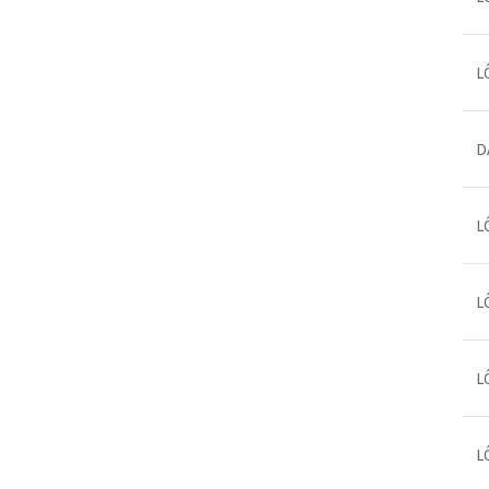
L
D
L
L
L
L