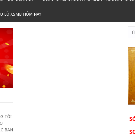
ẦU LÔ XSMB HÔM NAY
Tìm
kiế
cho
G TÔI
S
AO
ÁC BẠN
S