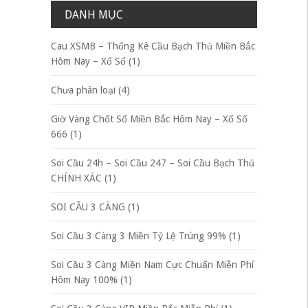
DANH MỤC
Cau XSMB – Thống Kê Cầu Bạch Thủ Miền Bắc
Hôm Nay – Xổ Số
(1)
Chưa phân loại
(4)
Giờ Vàng Chốt Số Miền Bắc Hôm Nay – Xổ Số
666
(1)
Soi Cầu 24h – Soi Cầu 247 – Soi Cầu Bạch Thủ
CHÍNH XÁC
(1)
SOI CẦU 3 CÀNG
(1)
Soi Cầu 3 Càng 3 Miền Tỷ Lệ Trúng 99%
(1)
Soi Cầu 3 Càng Miền Nam Cực Chuẩn Miễn Phí
Hôm Nay 100%
(1)