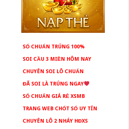
SỐ CHUẨN TRÚNG 100%
SOI CẦU 3 MIỀN HÔM NAY
CHUYÊN SOI LÔ CHUẨN
ĐÃ SOI LÀ TRÚNG NGAY
SỐ CHUẨN GIÁ RẺ XSMB
TRANG WEB CHỐT SỐ UY TÍN
CHUYÊN LÔ 2 NHÁY HĐXS