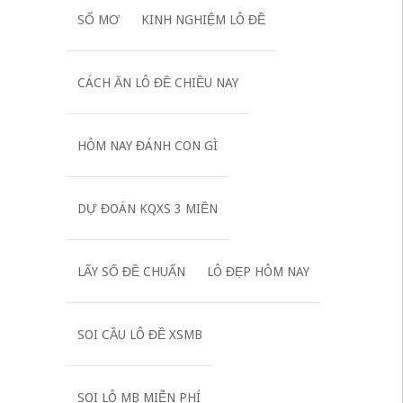
SỔ MƠ
KINH NGHIỆM LÔ ĐỀ
CÁCH ĂN LÔ ĐỀ CHIỀU NAY
HÔM NAY ĐÁNH CON GÌ
DỰ ĐOÁN KQXS 3 MIỀN
LẤY SỐ ĐỀ CHUẨN
LÔ ĐẸP HÔM NAY
SOI CẦU LÔ ĐỀ XSMB
SOI LÔ MB MIỄN PHÍ