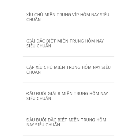
XÍU CHỦ MIỀN TRUNG VÍP HÔM NAY SIÊU
CHUẨN
GIẢI ĐẶC BIỆT MIỀN TRUNG HÔM NAY
SIÊU CHUẨN
CẶP XÍU CHỦ MIỀN TRUNG HÔM NAY SIÊU
CHUẨN
ĐẦU ĐUÔI GIẢI 8 MIỀN TRUNG HÔM NAY
SIÊU CHUẨN
ĐẦU ĐUÔI ĐẶC BIỆT MIỀN TRUNG HÔM
NAY SIÊU CHUẨN