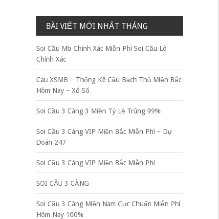
BÀI VIẾT MỚI NHẤT THÁNG
Soi Cầu Mb Chính Xác Miễn Phí Soi Cầu Lô
Chính Xác
Cau XSMB – Thống Kê Cầu Bạch Thủ Miền Bắc
Hôm Nay – Xổ Số
Soi Cầu 3 Càng 3 Miền Tỷ Lệ Trúng 99%
Soi Cầu 3 Càng VIP Miền Bắc Miễn Phí – Dự
Đoán 247
Soi Cầu 3 Càng VIP Miền Bắc Miễn Phí
SOI CẦU 3 CÀNG
Soi Cầu 3 Càng Miền Nam Cực Chuẩn Miễn Phí
Hôm Nay 100%