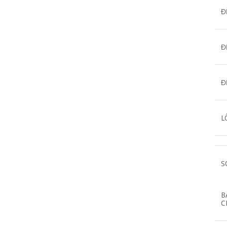
Đ
Đ
Đ
L
S
B
C