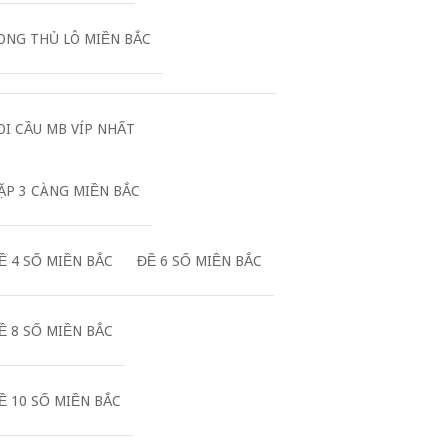
ONG THỦ LÔ MIỀN BẮC
OI CẦU MB VÍP NHẤT
ẶP 3 CÀNG MIỀN BẮC
Ề 4 SỐ MIỀN BẮC
ĐỀ 6 SỐ MIỀN BẮC
Ề 8 SỐ MIỀN BẮC
Ề 10 SỐ MIỀN BẮC