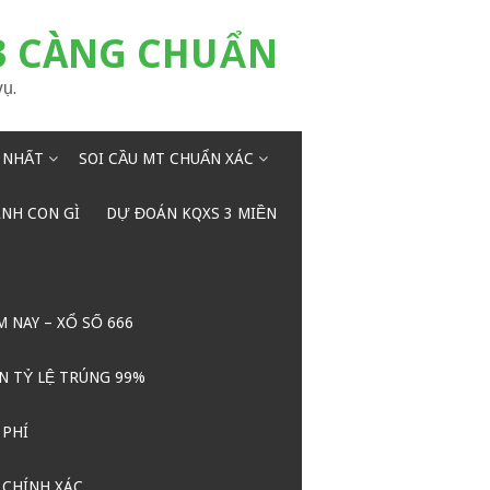
Ề 3 CÀNG CHUẨN
vụ.
P NHẤT
SOI CẦU MT CHUẨN XÁC
NH CON GÌ
DỰ ĐOÁN KQXS 3 MIỀN
 NAY – XỔ SỐ 666
ỀN TỶ LỆ TRÚNG 99%
 PHÍ
 CHÍNH XÁC