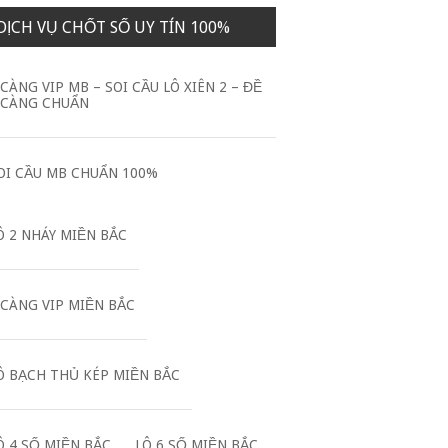
DỊCH VỤ CHỐT SỐ UY TÍN 100%
 CÀNG VIP MB – SOI CẦU LÔ XIÊN 2 – ĐỀ
 CÀNG CHUẨN
OI CẦU MB CHUẨN 100%
Ô 2 NHÁY MIỀN BẮC
 CÀNG VIP MIỀN BẮC
Ô BẠCH THỦ KÉP MIỀN BẮC
Ô 4 SỐ MIỀN BẮC
LÔ 6 SỐ MIỀN BẮC