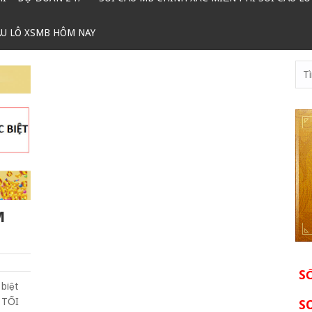
ẦU LÔ XSMB HÔM NAY
Tìm
kiế
cho
M
S
 biệt
 TỐI
S