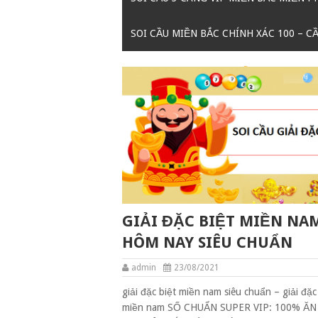
SOI CẦU MIỀN BẮC CHÍNH XÁC 100 – C
GIẢI ĐẶC BIỆT MIỀN NA
HÔM NAY SIÊU CHUẨN
admin
23/08/2021
giải đặc biệt miền nam siêu chuẩn – giải đặc
miền nam SỐ CHUẨN SUPER VIP: 100% ĂN