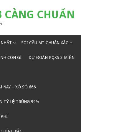
Ề 3 CÀNG CHUẨN
vụ.
P NHẤT
SOI CẦU MT CHUẨN XÁC
NH CON GÌ
DỰ ĐOÁN KQXS 3 MIỀN
 NAY – XỔ SỐ 666
ỀN TỶ LỆ TRÚNG 99%
 PHÍ
 CHÍNH XÁC