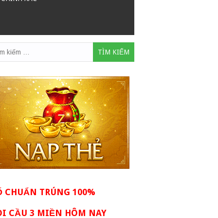
m
:
Ố CHUẨN TRÚNG 100%
OI CẦU 3 MIỀN HÔM NAY