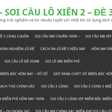
– SOI CẦU LÔ XIÊN 2 – Đ
ng trải nghiệm và lợi nhuận tuyệt vời nhất khi sử dụng dịch 
 ĐỀ 3 CÀNG CHUẨN
SOI CẦU MB CHUẨN 100%
SOI CẦU MB VÍ
KINH NGHIỆM LÔ ĐỀ
CÁCH ĂN LÔ ĐỀ CHIỀU NAY
HÔM NAY ĐÁ
SOI CẦU LÔ ĐỀ XSMB
SOI LÔ MB MIỄN PHÍ
MIỀN BẮC HÔM NAY – XỔ SỐ
GIỜ VÀNG CHỐT SỐ MIỀN BẮC HÔM
 BẠCH THỦ CHÍNH XÁC
SOI CẦU 3 CÀNG
SOI CẦU 3 CÀNG 3 MI
N MIỄN PHÍ HÔM NAY 100%
SOI CẦU 3 CÀNG VIP MIỀN BẮC MIỄN
HÍ – DỰ ĐOÁN 247
SOI CẦU MB CHÍNH XÁC MIỄN PHÍ SOI CẦU LÔ