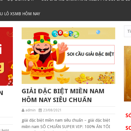
ẦU LÔ XSMB HÔM NAY
Tìm
kiế
cho
GIẢI ĐẶC BIỆT MIỀN NAM
N
HÔM NAY SIÊU CHUẨN
admin
23/08/2021
S
giải đặc biệt miền nam siêu chuẩn – giải đặc biệt
miền nam SỐ CHUẨN SUPER VIP: 100% ĂN TỐI
S
 biệt