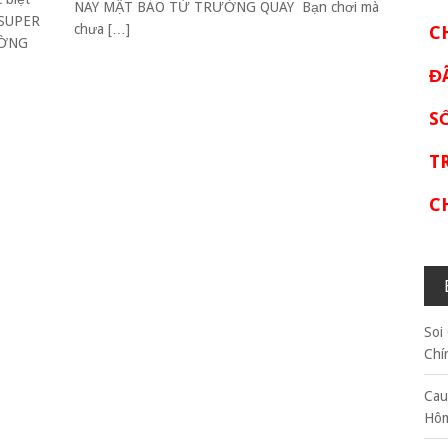
NAY MẬT BÁO TỪ TRƯỜNG QUAY Bạn chơi mà
 SUPER
chưa […]
C
ƯỜNG
Đ
S
T
C
Soi
Chí
Cau
Hôm