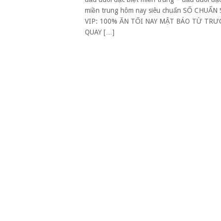
miền trung hôm nay siêu chuẩn SỐ CHUẨN
VIP: 100% ĂN TỐI NAY MẬT BÁO TỪ TR
QUAY […]