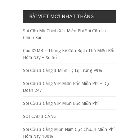
BÀI VIẾT MỚI NHẤT THÁNG
Soi Cầu Mb Chính Xác Miễn Phí Soi Cầu Lô
Chính Xác
Cau XSMB – Thống Kê Cầu Bạch Thủ Miền Bắc
Hôm Nay – Xổ Số
Soi Cầu 3 Càng 3 Miền Tỷ Lệ Trúng 99%
Soi Cầu 3 Càng VIP Miền Bắc Miễn Phí – Dự
Đoán 247
Soi Cầu 3 Càng VIP Miền Bắc Miễn Phí
SOI CẦU 3 CÀNG
Soi Cầu 3 Càng Miền Nam Cực Chuẩn Miễn Phí
Hôm Nay 100%