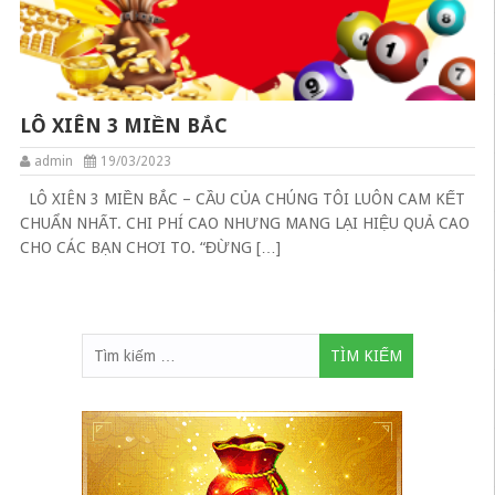
LÔ XIÊN 3 MIỀN BẮC
admin
19/03/2023
LÔ XIÊN 3 MIỀN BẮC – CẦU CỦA CHÚNG TÔI LUÔN CAM KẾT
CHUẨN NHẤT. CHI PHÍ CAO NHƯNG MANG LẠI HIỆU QUẢ CAO
CHO CÁC BẠN CHƠI TO. “ĐỪNG […]
Tìm
kiếm
cho: