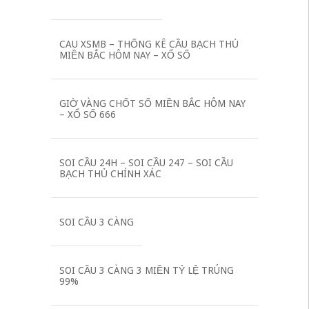
CAU XSMB – THỐNG KÊ CẦU BẠCH THỦ
MIỀN BẮC HÔM NAY – XỔ SỐ
GIỜ VÀNG CHỐT SỐ MIỀN BẮC HÔM NAY
– XỔ SỐ 666
SOI CẦU 24H – SOI CẦU 247 – SOI CẦU
BẠCH THỦ CHÍNH XÁC
SOI CẦU 3 CÀNG
SOI CẦU 3 CÀNG 3 MIỀN TỶ LỆ TRÚNG
99%