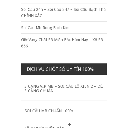
Soi Cầu 24h – Soi Cầu 247 – Soi Cầu Bạch Thủ
CHÍNH XÁC
Soi Cau Mb Rong Bach Kim
Giờ Vàng Chốt Số Miền Bắc Hôm Nay – Xổ Số
666
DỊCH VỤ CHỐT SỐ UY TÍN 100%
3 CÀNG VIP MB – SOI CẦU LÔ XIÊN 2 – ĐỀ
3 CÀNG CHUẨN
SOI CẦU MB CHUẨN 100%